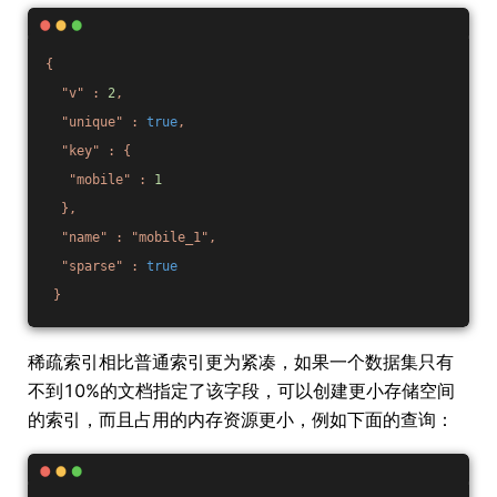
{
"v"
:
2
,
"unique"
:
true
,
"key"
:
{
"mobile"
:
1
},
"name"
:
"mobile_1"
,
"sparse"
:
true
}
稀疏索引相比普通索引更为紧凑，如果一个数据集只有
不到10%的文档指定了该字段，可以创建更小存储空间
的索引，而且占用的内存资源更小，例如下面的查询：