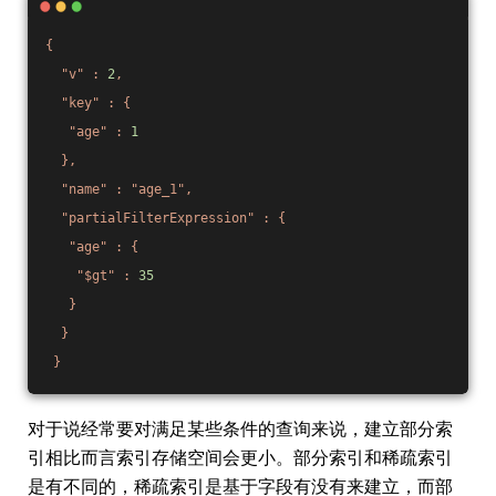
{
"v"
:
2
,
"key"
:
{
"age"
:
1
},
"name"
:
"age_1"
,
"partialFilterExpression"
:
{
"age"
:
{
"$gt"
:
35
}
}
}
对于说经常要对满足某些条件的查询来说，建立部分索
引相比而言索引存储空间会更小。部分索引和稀疏索引
是有不同的，稀疏索引是基于字段有没有来建立，而部