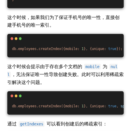
这个时候，如果我们为了保证手机号的唯一性，直接创
建手机号的唯一索引。
db.employees.createIndex({mobile:
1
},
{unique:
true
});
这个时候会提示由于存在多个文档的
为
mobile
nul
，无法保证唯一性导致创建失败。此时可以利用稀疏索
l
引解决这个问题。
db.employees.createIndex({mobile:
1
},
{unique:
true
,
spars
通过
可以看到创建后的稀疏索引：
getIndexes