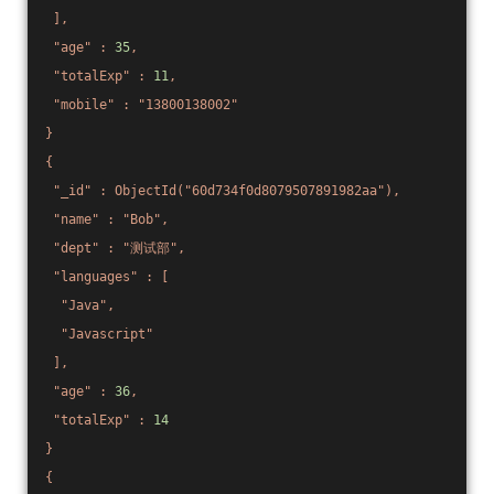
],
"age"
:
35
,
"totalExp"
:
11
,
"mobile"
:
"13800138002"
}
{
"_id"
:
ObjectId("60d734f0d8079507891982aa"),
"name"
:
"Bob"
,
"dept"
:
"测试部"
,
"languages"
:
[
"Java"
,
"Javascript"
],
"age"
:
36
,
"totalExp"
:
14
}
{