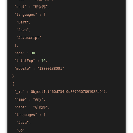
"dept"
:
"研发部"
,
"languages"
:
[
"Dart"
,
"Java"
,
"Javascript"
],
"age"
:
30
,
"totalExp"
:
10
,
"mobile"
:
"13800138001"
}
{
"_id"
:
ObjectId("60d734f0d8079507891982a9"),
"name"
:
"Amy"
,
"dept"
:
"研发部"
,
"languages"
:
[
"Java"
,
"Go"