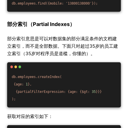
db.employees.find({mobile:
'13800138000'
});
部分索引（Partial Indexes）
部分索引意思是可以对数据集的部分满足条件的文档建
立索引，而不是全部数据。下面只对超过35岁的员工建
立索引（35岁对程序员是道槛，你懂的）。
db.employees.createIndex(
{age:
1
},
{partialFilterExpression:
{age:
{$gt:
35
}}}
);
获取对应的索引如下：