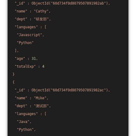
"_id"
:
ObjectId("60d734f0d8079507891982ab"),
"name"
:
"Cathy"
,
"dept"
:
"研发部"
,
"languages"
:
[
"Javascript"
,
"Python"
],
"age"
:
31
,
"totalExp"
:
4
}
{
"_id"
:
ObjectId("60d734f0d8079507891982ac"),
"name"
:
"Mike"
,
"dept"
:
"测试部"
,
"languages"
:
[
"Java"
,
"Python"
,