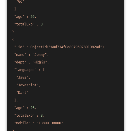
"Go"
],
"age"
:
26
,
"totalExp"
:
3
}
{
"_id"
:
ObjectId("60d734f0d8079507891982ad"),
"name"
:
"Jenny"
,
"dept"
:
"研发部"
,
"languages"
:
[
"Java"
,
"Javascipt"
,
"Dart"
],
"age"
:
26
,
"totalExp"
:
3
,
"mobile"
:
"13800138000"
}