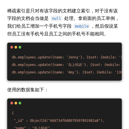
稀疏索引是只对有该字段的文档建立索引，对于没有该
字段的文档会当做是
处理。拿前面的员工举例，
null
我们给员工增加一个手机号字段
，然后假设某
mobile
些员工没有手机号且员工之间的手机号不能相同。
db.employees.update({name:
'Jenny'
},
{$set:
{mobile:
'1380
db.employees.update({name:
'岛上码农'
},
{$set:
{mobile:
'13
db.employees.update({name:
'Amy'
},
{$set:
{mobile:
'138001
使用的数据集如下：
{
"_id"
:
ObjectId("60d734f0d8079507891982a8"),
"name"
:
"岛上码农"
,