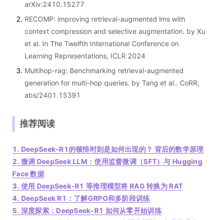
arXiv:2410.15277
RECOMP: improving retrieval-augmented lms with
context compression and selective augmentation. by Xu
et al. In The Twelfth International Conference on
Learning Representations, ICLR 2024
Multihop-rag: Benchmarking retrieval-augmented
generation for multi-hop queries. by Tang et al.. CoRR,
abs/2401.15391
推荐阅读
1. DeepSeek-R1的顿悟时刻是如何出现的？ 背后的数学原理
2. 微调 DeepSeek LLM：使用监督微调（SFT）与 Hugging
Face 数据
3. 使用 DeepSeek-R1 等推理模型将 RAG 转换为 RAT
4. DeepSeek R1：了解GRPO和多阶段训练
5. 深度探索：DeepSeek-R1 如何从零开始训练