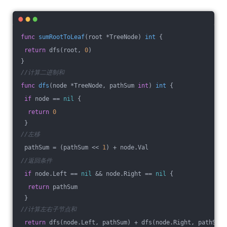
func
sumRootToLeaf
(root *TreeNode)
int
 {
return
 dfs(root, 
0
)
}
//计算二进制和
func
dfs
(node *TreeNode, pathSum 
int
)
int
 {
if
 node == 
nil
 {
return
0
 }
//左移
 pathSum = (pathSum << 
1
) + node.Val
//返回条件
if
 node.Left == 
nil
 && node.Right == 
nil
 {
return
 pathSum
 }
//计算左右子节点和
return
 dfs(node.Left, pathSum) + dfs(node.Right, pathSum)