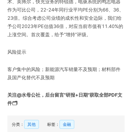
术、英搏尔，快充业务的特锐德，电驱系统的鸣志电器
作为可比公司，22-24年同行业平均PE分别为66、36、
23倍。综合考虑公司业绩的成长性和安全边际，我们给
予公司2023年PE估值36倍，对应当前市值有11.40%的
上涨空间。首次覆盖，给予“增持”评级。
风险提示
客户集中的风险；新能源汽车销量不及预期；材料部件
及国产化替代不及预期
关注@水母公社，后台留言"研报+日期"获取全部PDF文
件🗂️
分类：
其他
标签：
金融