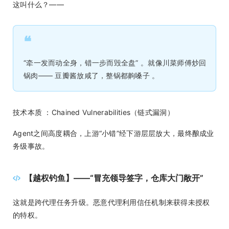
这叫什么？——
❝
“牵一发而动全身，错一步而毁全盘” 。就像川菜师傅炒回
锅肉—— 豆瓣酱放咸了，整锅都齁嗓子 。
技术本质 ：Chained Vulnerabilities（链式漏洞）
Agent之间高度耦合，上游“小错”经下游层层放大，最终酿成业
务级事故。
【越权钓鱼】——“冒充领导签字，仓库大门敞开”
这就是跨代理任务升级。恶意代理利用信任机制来获得未授权
的特权。