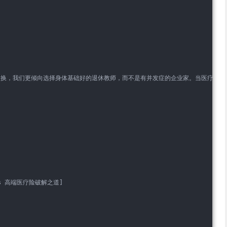
置换，我们更倾向选择身体基础好的退休教师，而不是有并发症的企业家。当医疗资源
 
s 高端医疗险破解之道]