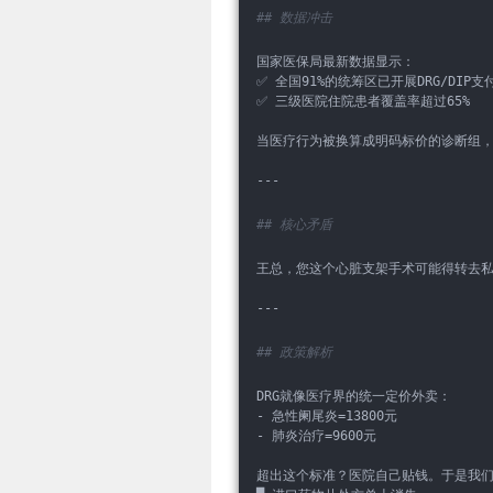
## 数据冲击
国家医保局最新数据显示：  
✅ 全国91%的统筹区已开展DRG/DIP支付
✅ 三级医院住院患者覆盖率超过65%  
当医疗行为被换算成明码标价的诊断组
---
## 核心矛盾
王总，您这个心脏支架手术可能得转去私
---
## 政策解析
DRG就像医疗界的统一定价外卖：  
- 急性阑尾炎=13800元  
- 肺炎治疗=9600元  
超出这个标准？医院自己贴钱。于是我们