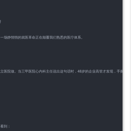
  
，一场静悄悄的就医革命正在颠覆我们熟悉的医疗体系。
立医院做。当三甲医院心内科主任说出这句话时，48岁的企业高管才发现，手握百万
看到：  