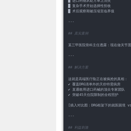
█ 进口药物从处方单上消失  
█ 复杂手术开始选择性拒收  
█ 术后观察期被压缩至临界值  
---
## 真实案例
某三甲医院骨科主任透露：现在做关节
---
## 解决方案
这就是高端医疗险正在被疯抢的真相： 
✔ 覆盖DRG清单外的天价特需病房  
✔ 直通敢用进口药械的顶尖专家团队  
✔ 突破45天住院限制的全程照护  
[插入对比图：DRG框架下的就医困境 v
---
## 利益刺激