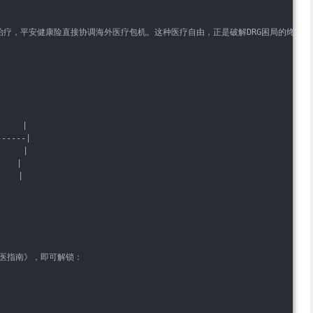
胞治疗，平安健康险直接协调海外医疗包机。这种医疗自由，正是破解DRG困局的终极钥
    |
------|
    |
   |
   |
医指南》，即可解锁：  