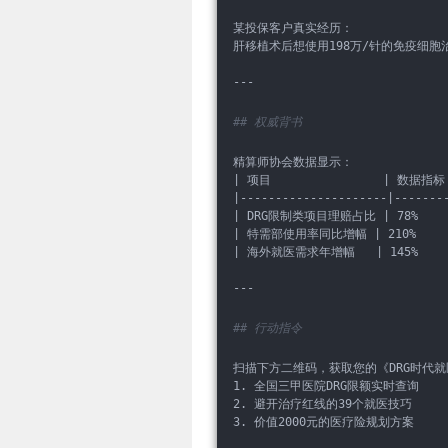
某投保客户真实经历：  
肝移植术后想使用198万/针的免疫细
---
## 权威背书
精算师协会数据显示：  
| 项目                | 数据指标 
|---------------------|-------
| DRG限制类项目理赔占比 | 78%     
| 特需部使用率同比增幅 | 210%     
| 海外就医需求年增幅   | 145%     
---
## 行动指令
扫描下方二维码，获取您的《DRG时代就
1. 全国三甲医院DRG限额实时查询  
2. 避开治疗红线的39个就医技巧  
3. 价值2000元的医疗险规划方案  