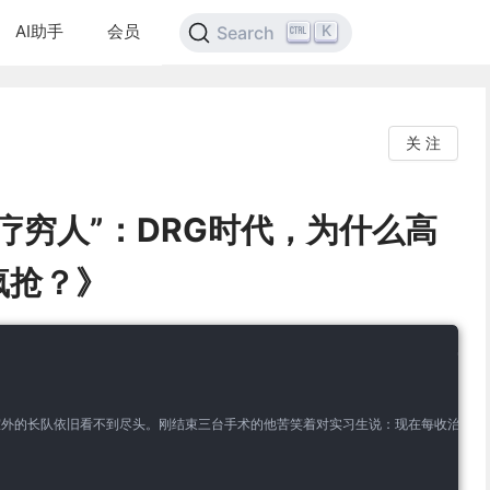
AI助手
会员
K
Search
关 注
疗穷人”：DRG时代，为什么高
疯抢？》
外的长队依旧看不到尽头。刚结束三台手术的他苦笑着对实习生说：现在每收治一个复