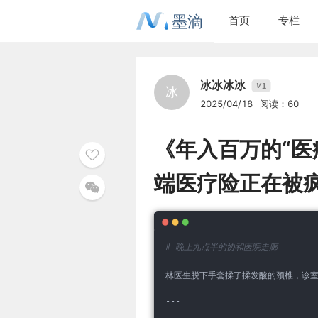
墨滴
首页
专栏
冰冰冰冰
1
V
冰
2025/04/18
阅读：60
《年入百万的“医
端医疗险正在被
# 晚上九点半的协和医院走廊
林医生脱下手套揉了揉发酸的颈椎，诊室
---