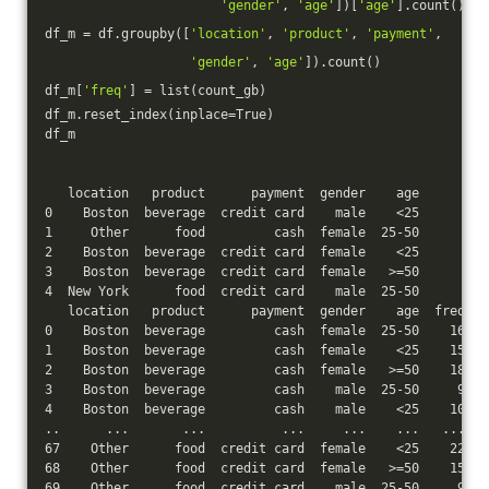
'gender'
, 
'age'
])[
'age'
].count()
df_m = df.groupby([
'location'
, 
'product'
, 
'payment'
,
'gender'
, 
'age'
]).count()
df_m[
'freq'
] = list(count_gb)
df_m.reset_index(inplace=True)
df_m
   location   product      payment  gender    age
0    Boston  beverage  credit card    male    <25
1     Other      food         cash  female  25-50
2    Boston  beverage  credit card  female    <25
3    Boston  beverage  credit card  female   >=50
4  New York      food  credit card    male  25-50
   location   product      payment  gender    age  freq
0    Boston  beverage         cash  female  25-50    16
1    Boston  beverage         cash  female    <25    15
2    Boston  beverage         cash  female   >=50    18
3    Boston  beverage         cash    male  25-50     9
4    Boston  beverage         cash    male    <25    10
..      ...       ...          ...     ...    ...   ...
67    Other      food  credit card  female    <25    22
68    Other      food  credit card  female   >=50    15
69    Other      food  credit card    male  25-50     9