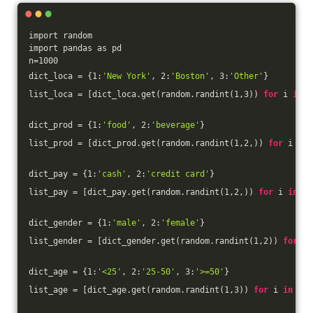
import random
import pandas as pd
n=1000
dict_loca = {1:
'New York'
, 2:
'Boston'
, 3:
'Other'
}
list_loca = [dict_loca.get(random.randint(1,3)) 
for
 i 
in
 r
dict_prod = {1:
'food'
, 2:
'beverage'
}
list_prod = [dict_prod.get(random.randint(1,2,)) 
for
 i 
in
 
dict_pay = {1:
'cash'
, 2:
'credit card'
}
list_pay = [dict_pay.get(random.randint(1,2,)) 
for
 i 
in
 ra
dict_gender = {1:
'male'
, 2:
'female'
}
list_gender = [dict_gender.get(random.randint(1,2)) 
for
 i 
dict_age = {1:
'<25'
, 2:
'25-50'
, 3:
'>=50'
}
list_age = [dict_age.get(random.randint(1,3)) 
for
 i 
in
 ran