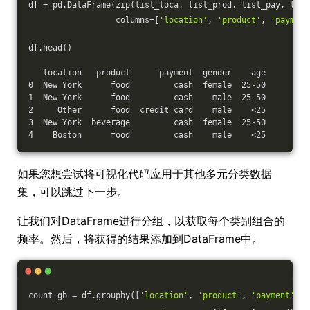
df = pd.DataFrame(zip(list_loca, list_prod, list_pay, list
                  columns=[
'location'
, 
'product'
, 
'payment
df.head()
   location   product      payment  gender    age
0  New York      food         cash  female  25-50
1  New York      food         cash    male  25-50
2     Other      food  credit card    male    <25
3  New York  beverage         cash  female  25-50
4    Boston      food         cash    male    <25
如果您想尝试将可视化代码应用于其他多元分类数据
集，可以跳过下一步。
让我们对DataFrame进行分组，以获取每个类别组合的
频率。然后，将获得的结果添加到DataFrame中。
count_gb = df.groupby([
'location'
, 
'product'
, 
'payment'
,