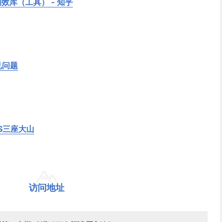
效库（工具） - 知乎
见问题
S三座大山
访问地址