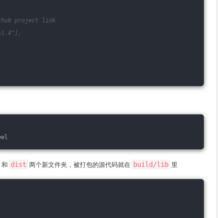
thub project link
=1.4"],
eel
和
dist
两个新文件夹，被打包的源代码就在
build/lib
里