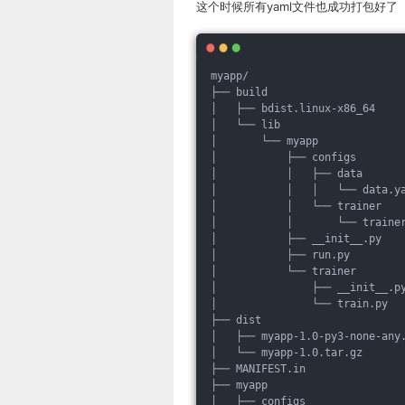
这个时候所有yaml文件也成功打包好了
myapp/
├── build
│   ├── bdist.linux-x86_64
│   └── lib
│       └── myapp
│           ├── configs
│           │   ├── data
│           │   │   └── data.y
│           │   └── trainer
│           │       └── traine
│           ├── __init__.py
│           ├── run.py
│           └── trainer
│               ├── __init__.p
│               └── train.py
├── dist
│   ├── myapp-1.0-py3-none-any
│   └── myapp-1.0.tar.gz
├── MANIFEST.in
├── myapp
│   ├── configs