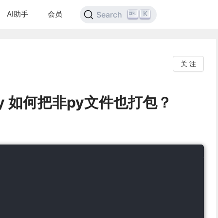
AI助手
会员
K
Search
关 注
p.py 如何把非py文件也打包？