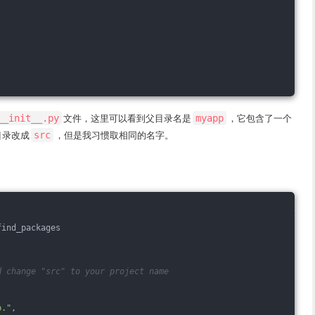
__init__.py
文件，这里可以看到父目录名是
myapp
，它包含了一个
目录改成
src
，但是我习惯取相同的名字。
find_packages
d change "src" to your project name
p."
,