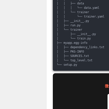
│   │   ├── data
│   │   │   └── data.yaml
│   │   └── trainer
│   │       └── trainer.yaml
│   ├── __init__.py
│   ├── run.py
│   └── trainer
│       ├── __init__.py
│       └── train.py
├── myapp.egg-info
│   ├── dependency_links.txt
│   ├── PKG-INFO
│   ├── SOURCES.txt
│   └── top_level.txt
└── setup.py
微