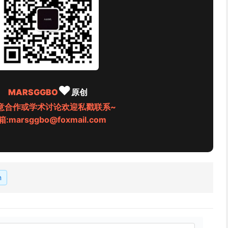
♥
MARSGGBO
原创
意合作或学术讨论欢迎私戳联系~
:marsggbo@foxmail.com
n