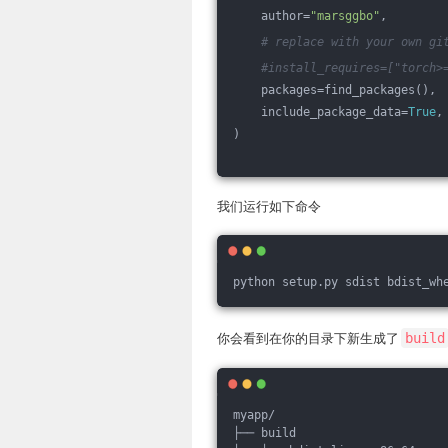
    author=
"marsggbo"
,
# replace with your own gi
#install_requires=["torch>
    packages=find_packages(),
    include_package_data=
True
,
)
我们运行如下命令
python setup.py sdist bdist_wh
你会看到在你的目录下新生成了
build
myapp/
├── build