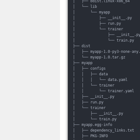
│   ├── bdist.linux-x86_64
│   └── lib
│       └── myapp
│           ├── __init__.py
│           ├── run.py
│           └── trainer
│               ├── __init__.p
│               └── train.py
├── dist
│   ├── myapp-1.0-py3-none-any
│   └── myapp-1.0.tar.gz
├── myapp
│   ├── configs
│   │   ├── data
│   │   │   └── data.yaml
│   │   └── trainer
│   │       └── trainer.yaml
│   ├── __init__.py
│   ├── run.py
│   └── trainer
│       ├── __init__.py
│       └── train.py
├── myapp.egg-info
│   ├── dependency_links.txt
│   ├── PKG-INFO