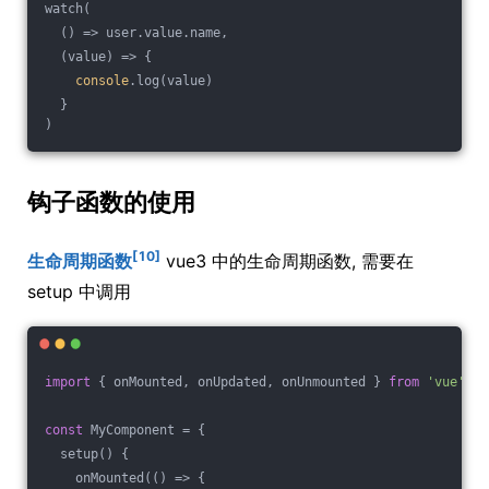
watch(
()
 =>
 user.value.name,
  (value) => {
console
.log(value)
  }
)
钩子函数的使用
[10]
生命周期函数
vue3 中的生命周期函数, 需要在
setup 中调用
import
 { onMounted, onUpdated, onUnmounted } 
from
'vue'
const
 MyComponent = {
  setup() {
    onMounted(
()
 =>
 {