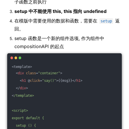
子函数之前执行
setup 中不能使用 this, this 指向 undefined
在模版中需要使用的数据和函数，需要在
返
setup
回。
setup 函数是一个新的组件选项, 作为组件中
compositionAPI 的起点
<template>
<
div
class
=
"container"
>
<
h1
 @
click
=
"say()"
>
{{msg}}
</
h1
>
</
div
>
<
/template>
<script>
export default {
  setup () {