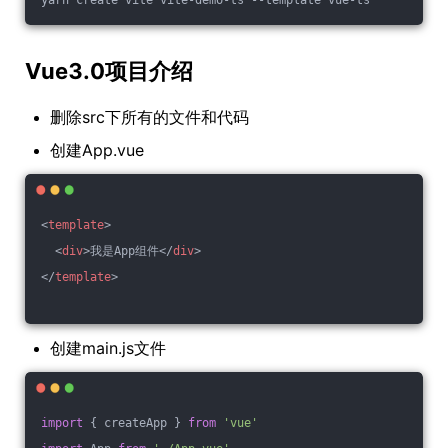
yarn create vite vite-demo-ts --template vue-ts
Vue3.0项目介绍
删除src下所有的文件和代码
创建App.vue
<
template
>
<
div
>
我是App组件
</
div
>
</
template
>
创建main.js文件
import
 { createApp } 
from
'vue'