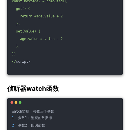
const nextAge2 = computed({
  get() {
    return +age.value + 2
  },
  set(value) {
    age.value = value - 2
  },
})
</
script>
侦听器watch函数
watch监视, 接收三个参数
1. 
参数1: 监视的数据源
2. 
参数2: 回调函数