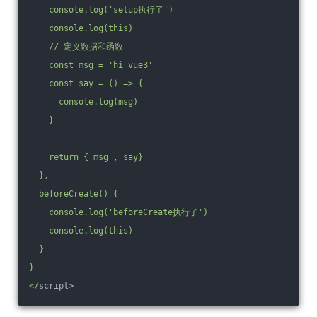
    console.log('setup执行了')
    console.log(this)
    /
/ 定义数据和函数
    const msg = 'hi vue3'
    const say = () => {
      console.log(msg)
    }
    return { msg , say}
  },
  beforeCreate() {
    console.log('beforeCreate执行了')
    console.log(this)
  }
}
</
script>