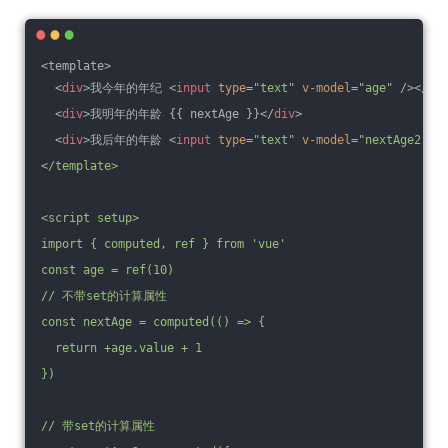
<template>
<
div
>
我今年的年纪 
<
input
type
=
"text"
v-model
=
"age"
 />
</
di
<
div
>
我明年的年龄 {{ nextAge }}
</
div
>
<
div
>
我后年的年龄 
<
input
type
=
"text"
v-model
=
"nextAge2"
 /
<
/template>
<script setup>
import { computed, ref } from 'vue'
const age = ref(10)
/
/ 不带set的计算属性
const nextAge = computed(() => {
  return +age.value + 1
})
/
/ 带set的计算属性