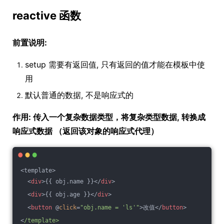
reactive 函数
前置说明:
setup 需要有返回值, 只有返回的值才能在模板中使
用
默认普通的数据, 不是响应式的
作用: 传入一个复杂数据类型，将复杂类型数据, 转换成
响应式数据 （返回该对象的响应式代理）
<template>
<
div
>
{{ obj.name }}
</
div
>
<
div
>
{{ obj.age }}
</
div
>
<
button
 @
click
=
"obj.name = 'ls'"
>
改值
</
button
>
<
/template>