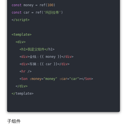
const
 money = ref(
100
)
const
 car = ref(
'玛莎拉蒂'
)
<
/script>
<template>
  <div>
    <h1>我是父组件</
h1>
<
div
>
金钱：{{ money }}
</
div
>
<
div
>
车辆：{{ car }}
</
div
>
<
hr
 />
<
Son
:money
=
"money"
:car
=
"car"
>
</
Son
>
  <
/div>
</
template>
子组件