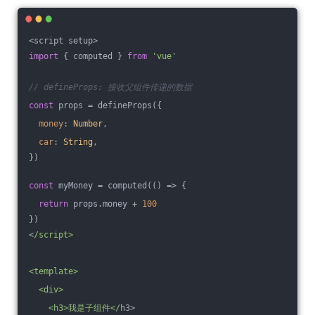
<script setup>
import
 { computed } 
from
'vue'
// defineProps: 接收父组件传递的数据
const
 props = defineProps({
money
: 
Number
,
car
: 
String
,
})
const
 myMoney = computed(
()
 =>
 {
return
 props.money + 
100
})
<
/script>
<template>
  <div>
    <h3>我是子组件</
h3>