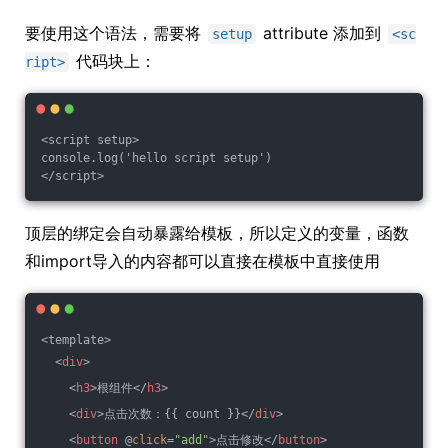
要使用这个语法，需要将
attribute 添加到
setup
<sc
代码块上：
ript>
<script setup>

console.log('hello script setup')

顶层的绑定会自动暴露给模板，所以定义的变量，函数
和import导入的内容都可以直接在模板中直接使用
<template>
<
div
>
<
h3
>
根组件
</
h3
>
<
div
>
点击次数：{{ count }}
</
div
>
<
button
 @
click
=
"add"
>
点击修改
</
button
>