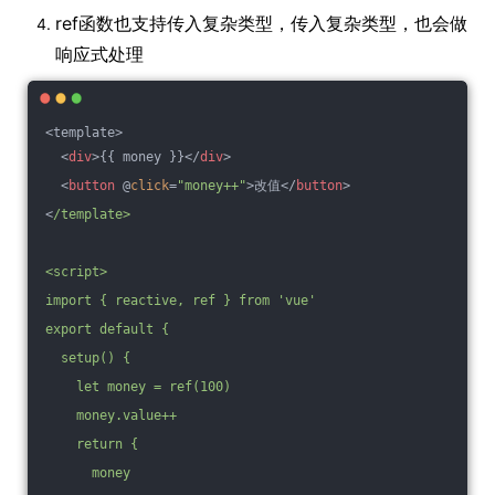
ref函数也支持传入复杂类型，传入复杂类型，也会做
响应式处理
<template>
<
div
>
{{ money }}
</
div
>
<
button
 @
click
=
"money++"
>
改值
</
button
>
<
/template>
<script>
import { reactive, ref } from 'vue'
export default {
  setup() {
    let money = ref(100)
    money.value++
    return {
      money