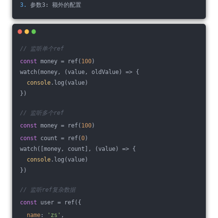
3. 
参数3: 额外的配置
// 监听单个ref
const
 money = ref(
100
)
watch(money, (value, oldValue) => {
console
.log(value)
})
// 监听多个ref
const
 money = ref(
100
)
const
 count = ref(
0
)
watch([money, count], (value) => {
console
.log(value)
})
// 监听ref复杂数据
const
 user = ref({
name
: 
'zs'
,