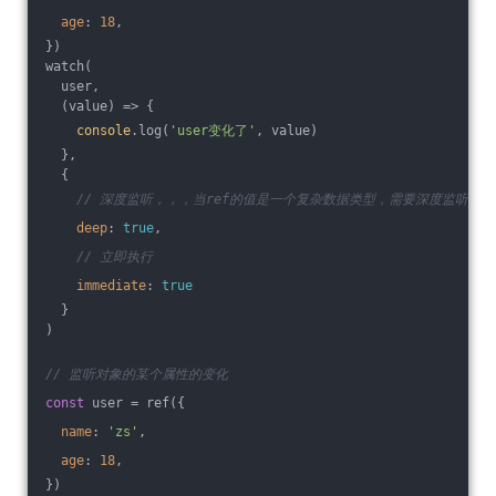
age
: 
18
,
})
watch(
  user,
  (value) => {
console
.log(
'user变化了'
, value)
  },
  {
// 深度监听，，，当ref的值是一个复杂数据类型，需要深度监听
deep
: 
true
,
// 立即执行
immediate
: 
true
  }
)
// 监听对象的某个属性的变化
const
 user = ref({
name
: 
'zs'
,
age
: 
18
,
})