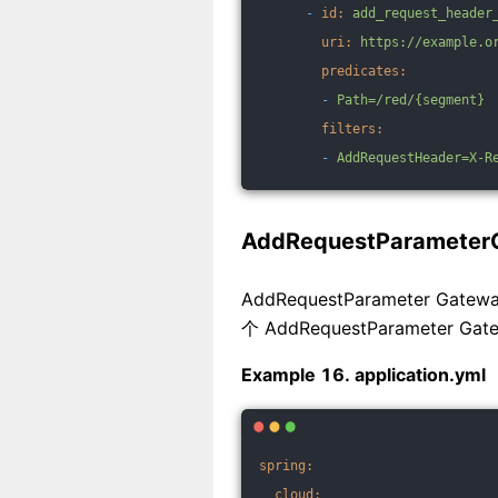
-
id:
add_request_header
uri:
https://example.o
predicates:
-
Path=/red/{segment}
filters:
-
AddRequestHeader=X-R
AddRequestParameterG
AddRequestParameter Gat
个 AddRequestParameter Gate
Example 16. application.yml
spring:
cloud: