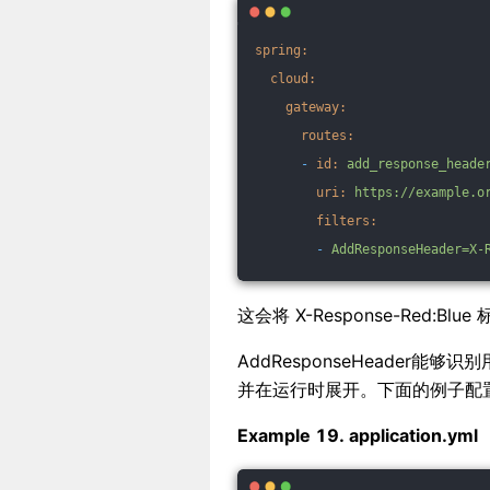
spring:
cloud:
gateway:
routes:
-
id:
add_response_heade
uri:
https://example.o
filters:
-
AddResponseHeader=X-
这会将 X-Response-Red
AddResponseHeader
并在运行时展开。下面的例子配置了一个使
Example 19. application.yml