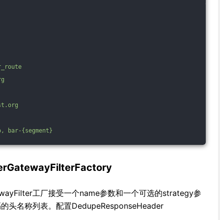
r_route
rg
st.org
o,
bar-{segment}
GatewayFilterFactory
GatewayFilter工厂接受一个name参数和一个可选的strategy参
名称列表。配置DedupeResponseHeader