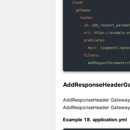
cloud:
gateway:
routes:
-
id:
add_request_parame
uri:
https://example.o
predicates:
-
Host:
{segment}.myho
filters:
-
AddRequestParameter=
AddResponseHeaderGat
AddResponseHeader Gatew
AddResponseHeader Gatewa
Example 18. application.yml