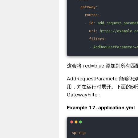
gateway:
routes:
-
id:
add_request_parame
uri:
https://example.o
filters:
-
AddRequestParameter=
这会将 red=blue 添加到
AddRequestParamete
用，并在运行时展开。下面的例子配置
GatewayFilter:
Example 17. application.yml
spring: