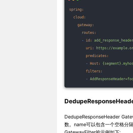
spring:
cloud:
gateway:
routes:
-
id:
add_response_heade
uri:
https://example.o
predicates:
-
Host:
{segment}.myho
filters:
-
AddResponseHeader=fo
DedupeResponseHeader
DedupeResponseHeader 
数。name可以包含一个空格分隔的头
GatewayFilter的示例如下: