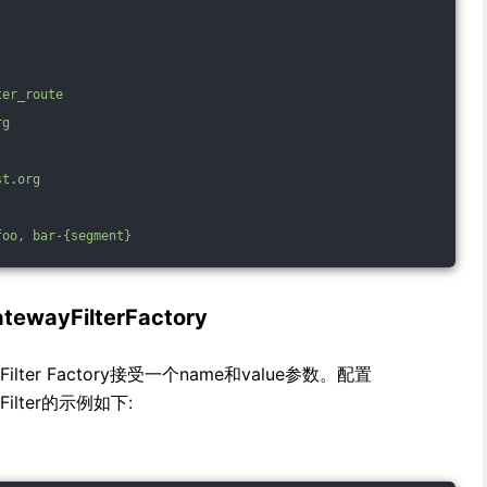
ter_route
rg
st.org
foo,
bar-{segment}
ewayFilterFactory
ayFilter Factory接受一个name和value参数。配置
yFilter的示例如下: