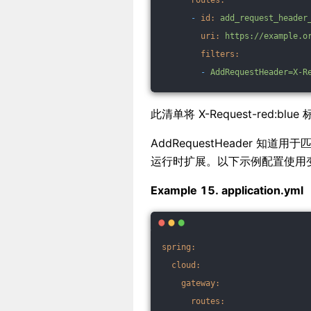
routes:
-
id:
add_request_header
uri:
https://example.o
filters:
-
AddRequestHeader=X-R
此清单将 X-Request-red
AddRequestHeader 知道
运行时扩展。以下示例配置使用变量的 Ad
Example 15. application.yml
spring:
cloud:
gateway:
routes: