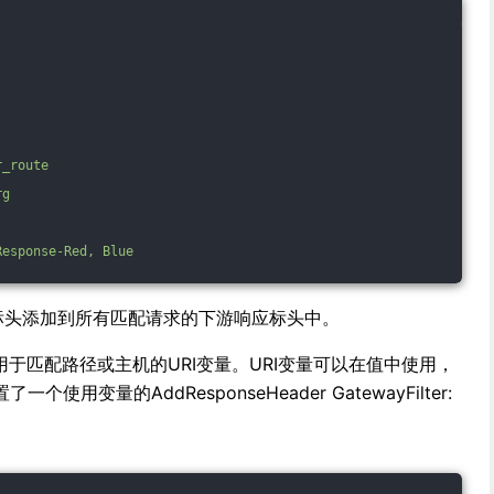
r_route
rg
Response-Red,
Blue
:Blue 标头添加到所有匹配请求的下游响应标头中。
能够识别用于匹配路径或主机的URI变量。URI变量可以在值中使用，
用变量的AddResponseHeader GatewayFilter: