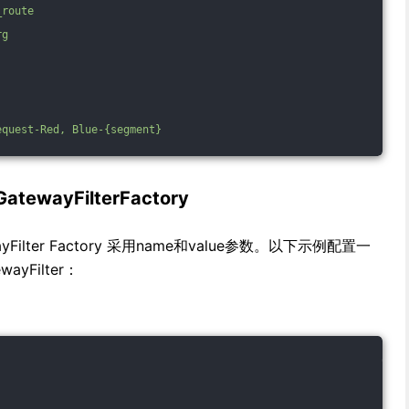
_route
rg
equest-Red,
Blue-{segment}
atewayFilterFactory
ewayFilter Factory 采用name和value参数。以下示例配置一
wayFilter：