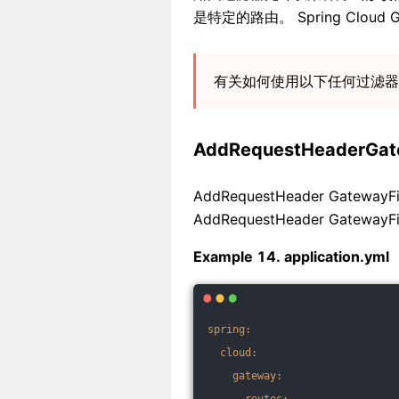
是特定的路由。 Spring Cloud G
有关如何使用以下任何过滤
AddRequestHeaderGate
AddRequestHeader Gate
AddRequestHeader GatewayFi
Example 14. application.yml
spring:
cloud:
gateway: