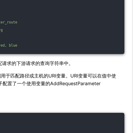
ter_route
rg
red,
blue
所有匹配请求的下游请求的查询字符串中。
r能够识别用于匹配路径或主机的URI变量。URI变量可以在值中使
了一个使用变量的AddRequestParameter