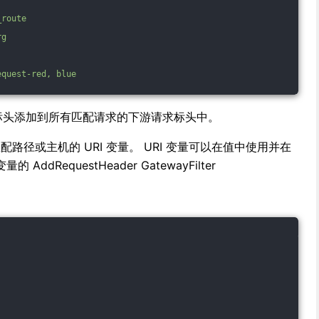
_route
rg
equest-red,
blue
:blue 标头添加到所有匹配请求的下游请求标头中。
用于匹配路径或主机的 URI 变量。 URI 变量可以在值中使用并在
dRequestHeader GatewayFilter