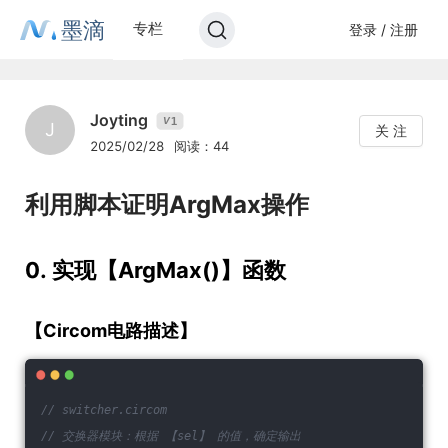
墨滴
专栏
登录 / 注册
Joyting
1
V
J
关 注
2025/02/28
阅读：44
利用脚本证明ArgMax操作
0. 实现【ArgMax()】函数
【Circom电路描述】
// switcher.circom
// 交换器模块：根据 【sel】 的值，确定输出