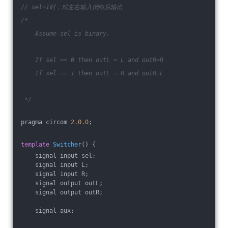
// sel=1时，对左右输入倒向后输出
/*
    Assume sel is binary.
    If sel == 0 then outL = L and outR=R
    If sel == 1 then outL = R and outR=L
 */
pragma circom 
2.0
.0
;
template
Switcher
()
{
    signal input sel;
    signal input L;
    signal input R;
    signal output outL;
    signal output outR;
    signal aux;