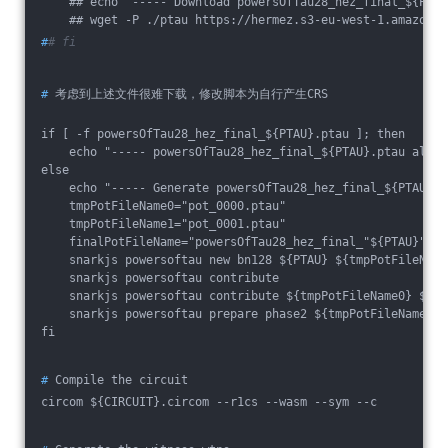
    ## echo "----- Download powersOfTau28_hez_final_${PTAU
    ## wget -P ./ptau https://hermez.s3-eu-west-1.amazonaw
#
# fi
#
 考虑到上述文件很难下载，修改脚本为自行产生CRS
if [ -f powersOfTau28_hez_final_${PTAU}.ptau ]; then
    echo "----- powersOfTau28_hez_final_${PTAU}.ptau alrea
else
    echo "----- Generate powersOfTau28_hez_final_${PTAU}.p
    tmpPotFileName0="pot_0000.ptau"
    tmpPotFileName1="pot_0001.ptau"
    finalPotFileName="powersOfTau28_hez_final_"${PTAU}".pt
    snarkjs powersoftau new bn128 ${PTAU} ${tmpPotFileName
    snarkjs powersoftau contribute
    snarkjs powersoftau contribute ${tmpPotFileName0} ${tm
    snarkjs powersoftau prepare phase2 ${tmpPotFileName1} 
fi
#
 Compile the circuit
circom ${CIRCUIT}.circom --r1cs --wasm --sym --c