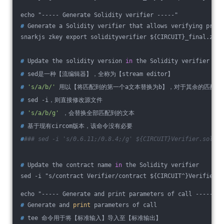
echo "----- Generate Solidity verifier -----"
#
 Generate a Solidity verifier that allows verifying proof
snarkjs zkey export solidityverifier ${CIRCUIT}_final.zkey
#
 Update the solidity version 
in
 the Solidity verifier
#
 sed是一种【流编辑器】，全称为【stream editor】
#
's/a/b/'
 用以【将匹配到的第一个a文本替换为b】，对于其余的匹配
#
 sed -i，则直接修改源文件
#
's/a/b/g'
 ，会替换全部匹配到的文本
#
 基于现有circom版本，该命令没有必要
#
### sed -i 's/0.6.11;/0.8.4;/g' ${CIRCUIT}Verifier.sol
#
 Update the contract name 
in
 the Solidity verifier
sed -i "s/contract Verifier/contract ${CIRCUIT^}Verifier/g
echo "----- Generate and print parameters of call -----"
#
 Generate and 
print
 parameters of call
#
 tee 命令用于将【标准输入】导入至【标准输出】