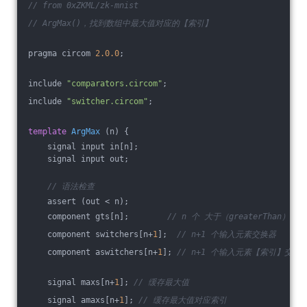
// from 0xZKML/zk-mnist
// ArgMax()，找到数组中最大值对应的【索引】
pragma circom 
2.0
.0
;
include 
"comparators.circom"
;
include 
"switcher.circom"
;
template
ArgMax
(n)
{
    signal input in[n];
    signal input out;
// 语法检查
    assert (out < n);
    component gts[n];        
// n 个 大于（greaterThan）比
    component switchers[n+
1
];  
// n+1 个输入元素交换器
    component aswitchers[n+
1
]; 
// n+1 个输入元素【索引】交换
    signal maxs[n+
1
]; 
// 缓存最大值
    signal amaxs[n+
1
]; 
// 缓存最大值对应索引