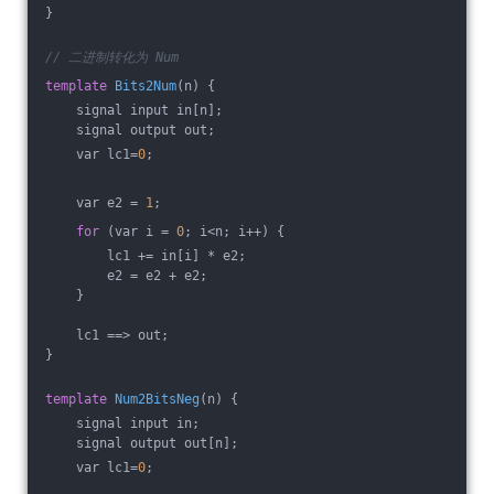
}
// 二进制转化为 Num
template
Bits2Num
(n)
{
    signal input in[n];
    signal output out;
    var lc1=
0
;
    var e2 = 
1
;
for
 (var i = 
0
; i<n; i++) {
        lc1 += in[i] * e2;
        e2 = e2 + e2;
    }
    lc1 ==> out;
}
template
Num2BitsNeg
(n)
{
    signal input in;
    signal output out[n];
    var lc1=
0
;