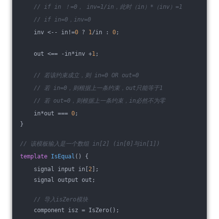
// if in ！=0， inv=1/in，此时（in）*（inv）=1
// if in=0，inv=0
    inv <-- in!=
0
 ? 
1
/in : 
0
;
    out <== -in*inv +
1
;
// 若该约束成立，则 in=0 OR out=0
// 若 in=0，则根据上一条约束，out只能等于1
// 若 out=0，则根据上一条约束，in必然不为零
    in*out === 
0
;
}
// 该模板输入是一个数组 in[2] (in[0]与in[1])
template
IsEqual
()
{
    signal input in[
2
];
    signal output out;
// 导入isZero模块
    component isz = IsZero();