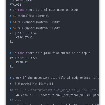
CIRCUIT=ArgMax
PTAU=12
#
 In 
case
 there is a circuit name as input
#
$0
 为shell脚本自身的名称
#
$1
 为传递给shell脚本的第一个参数
#
$2
 为传递给shell脚本的第二个参数
if [ "$1" ]; then
    CIRCUIT=$1
fi
#
 In 
case
 there is a ptau file number as an input
if [ "$2" ]; then
    PTAU=$2
fi
#
 Check 
if
 the necessary ptau file already exists. If it d
#
 -f 用来检查是否为【常规文件】
#
# if [ -f ./ptau/powersOfTau28_hez_final_${PTAU}.ptau ]; 
    ## echo "----- powersOfTau28_hez_final_${PTAU}.ptau al
#
# else