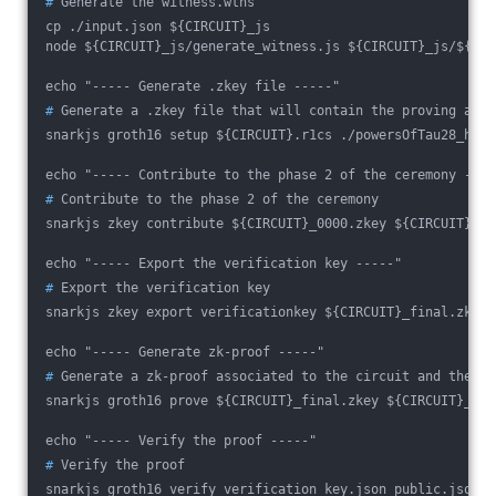
#
 Generate the witness.wtns
cp ./input.json ${CIRCUIT}_js
node ${CIRCUIT}_js/generate_witness.js ${CIRCUIT}_js/${CIR
echo "----- Generate .zkey file -----"
#
 Generate a .zkey file that will contain the proving and 
snarkjs groth16 setup ${CIRCUIT}.r1cs ./powersOfTau28_hez_
echo "----- Contribute to the phase 2 of the ceremony ----
#
 Contribute to the phase 2 of the ceremony
snarkjs zkey contribute ${CIRCUIT}_0000.zkey ${CIRCUIT}_fi
echo "----- Export the verification key -----"
#
 Export the verification key
snarkjs zkey export verificationkey ${CIRCUIT}_final.zkey 
echo "----- Generate zk-proof -----"
#
 Generate a zk-proof associated to the circuit and the wi
snarkjs groth16 prove ${CIRCUIT}_final.zkey ${CIRCUIT}_js/
echo "----- Verify the proof -----"
#
 Verify the proof
snarkjs groth16 verify verification_key.json public.json p