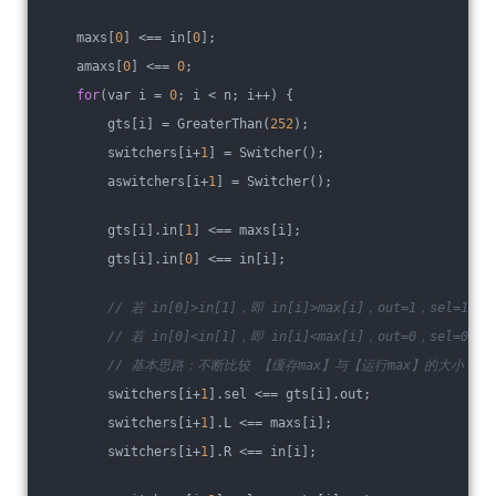
    maxs[
0
] <== in[
0
];
    amaxs[
0
] <== 
0
;
for
(var i = 
0
; i < n; i++) {
        gts[i] = GreaterThan(
252
); 
        switchers[i+
1
] = Switcher();
        aswitchers[i+
1
] = Switcher();
        gts[i].in[
1
] <== maxs[i];
        gts[i].in[
0
] <== in[i];
// 若 in[0]>in[1]，即 in[i]>max[i]，out=1，sel=1
// 若 in[0]<in[1]，即 in[i]<max[i]，out=0，sel=0
// 基本思路：不断比较 【缓存max】与【运行max】的大小，将【
        switchers[i+
1
].sel <== gts[i].out;
        switchers[i+
1
].L <== maxs[i];
        switchers[i+
1
].R <== in[i];