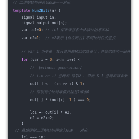
// 二进制转换同原始num一一对应
template
Num2Bits
(n)
{
    signal input in;
    signal output out[n];
    var lc1=
0
; 
// lc1 用来缓存各个比特位的累加和
    var e2=
1
;  
// e2表示【自左而右】不同比特位的意义 
// var i 为变量，其只是用来辅助电路设计，并非电路的一部分
for
 (var i = 
0
; i<n; i++) {
// 【witness generation】
// (in >> i) 意味着 除以2， 继而 & 1 意味着求余数
        out[i] <-- (in >> i) & 
1
;
// 限制每个比特取值只能是1或者0
        out[i] * (out[i] 
-1
 ) === 
0
;
        lc1 += out[i] * e2;
        e2 = e2+e2;
    }
// 最后限制二进制转换同输入Num一一对应
    lc1 === in;