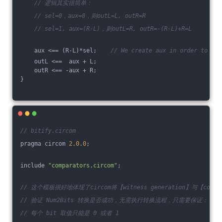
// 逻辑其实很简单：
// sel=0，aux=0，则outL=L, outR=R
// sel=1, aux=(R-L)，则outL=R, outR=-(R-L)+R=L
    aux <== (R-L)*sel;    
// We create aux in order to hav
    outL <==  aux + L;
    outR <== -aux + R;
}
// bitify.circom
pragma circom 
2.0
.0
;
include 
"comparators.circom"
;
// 这个模板很好地体现了circom将【witness generation】与【const
// 验证 Num2Bits 转换是否成功，无需执行转换流程，只需要保证：
// 每个 bit 取值只能是 0 或者 1