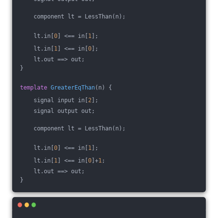
    component lt = LessThan(n);
    lt.in[
0
] <== in[
1
];
    lt.in[
1
] <== in[
0
];
    lt.out ==> out;
}
template
GreaterEqThan
(n)
{
    signal input in[
2
];
    signal output out;
    component lt = LessThan(n);
    lt.in[
0
] <== in[
1
];
    lt.in[
1
] <== in[
0
]+
1
;
    lt.out ==> out;
}