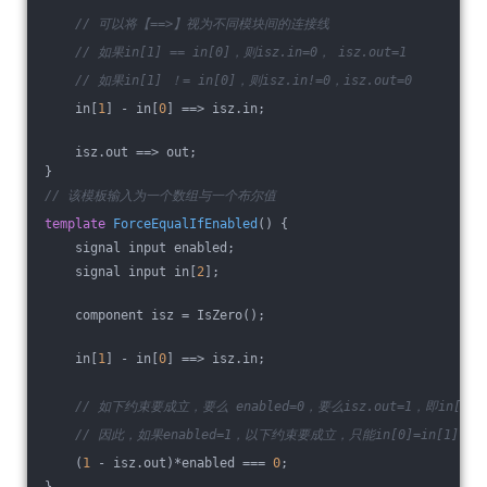
// 可以将【==>】视为不同模块间的连接线
// 如果in[1] == in[0]，则isz.in=0， isz.out=1
// 如果in[1] ！= in[0]，则isz.in!=0，isz.out=0
    in[
1
] - in[
0
] ==> isz.in;
    isz.out ==> out;
}
// 该模板输入为一个数组与一个布尔值
template
ForceEqualIfEnabled
()
{
    signal input enabled;
    signal input in[
2
];
    component isz = IsZero();
    in[
1
] - in[
0
] ==> isz.in;
// 如下约束要成立，要么 enabled=0，要么isz.out=1，即in[0]=i
// 因此，如果enabled=1，以下约束要成立，只能in[0]=in[1]
    (
1
 - isz.out)*enabled === 
0
;