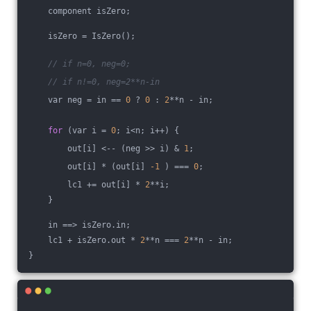
    component isZero;
    isZero = IsZero();
// if n=0, neg=0;
// if n!=0, neg=2**n-in
    var neg = in == 
0
 ? 
0
 : 
2
**n - in;
for
 (var i = 
0
; i<n; i++) {
        out[i] <-- (neg >> i) & 
1
;
        out[i] * (out[i] 
-1
 ) === 
0
;
        lc1 += out[i] * 
2
**i;
    }
    in ==> isZero.in;
    lc1 + isZero.out * 
2
**n === 
2
**n - in;
}