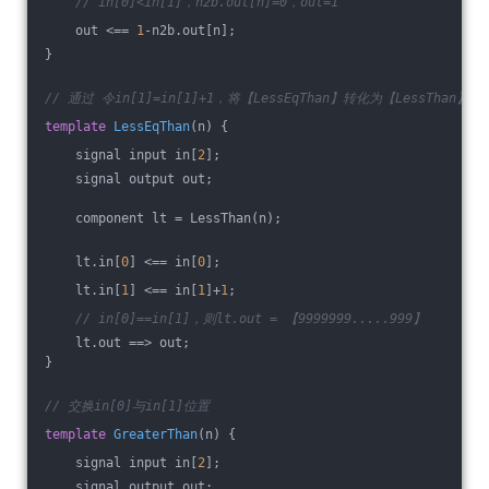
// in[0]<in[1]，n2b.out[n]=0，out=1
    out <== 
1
-n2b.out[n];
}
// 通过 令in[1]=in[1]+1，将【LessEqThan】转化为【LessThan】
template
LessEqThan
(n)
{
    signal input in[
2
];
    signal output out;
    component lt = LessThan(n);
    lt.in[
0
] <== in[
0
];
    lt.in[
1
] <== in[
1
]+
1
;
// in[0]==in[1]，则lt.out = 【9999999.....999】
    lt.out ==> out;
}
// 交换in[0]与in[1]位置
template
GreaterThan
(n)
{
    signal input in[
2
];
    signal output out;