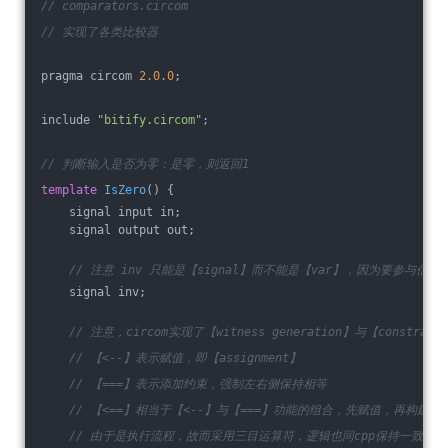
// comparators.circom
// 实现了各类比较器
pragma circom 
2.0
.0
;
include 
"bitify.circom"
;
// 判断输入是否为零：是零，则返回1
template
IsZero
()
{
    signal input in;
    signal output out;
// 注意 inv 只能是【signal】而不能是【var】，因为要参与信号
    signal inv;
// 注意，circom实现了【witness generation】与【constrain
// 【<--】表示赋值，即【assignment】
// 【===】表示添加约束，强制左右侧保持相等
// 【<==】相当于【<--】与【===】功能的组合，先赋值，再构建约
// 由于是执行流程，故而采用三目运算符，逻辑也同cpp保持一致