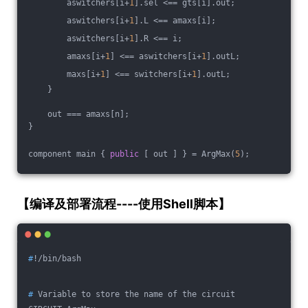
        aswitchers[i+
1
].sel <== gts[i].out;
        aswitchers[i+
1
].L <== amaxs[i];
        aswitchers[i+
1
].R <== i;
        amaxs[i+
1
] <== aswitchers[i+
1
].outL;
        maxs[i+
1
] <== switchers[i+
1
].outL;
    }
    out === amaxs[n];
}
component main { 
public
 [ out ] } = ArgMax(
5
);
【编译及部署流程----使用Shell脚本】
#
!/bin/bash
#
 Variable to store the name of the circuit