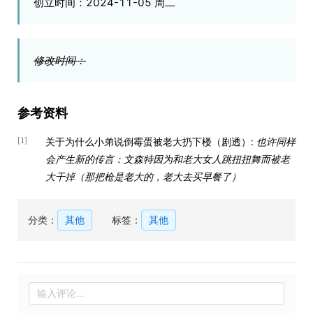
创立时间：2024-11-05 周二
修改时间：
参考资料
关于为什么小弟说倒霉蛋被老大扔下楼（剧透）:
也许同样
[1]
会产生新的传言：文森特因为和老大女人跳扭扭舞而被老
大干掉（那把枪是老大的，老大去买早餐了）
分类：
其他
标签：
其他