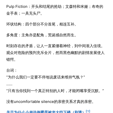
Pulp Fiction：开头和结尾的抢劫；文森特和米娅；布奇的
金手表；一具无头尸。
环状结构：四个部分不分首尾，相连互补。
多角度：主角亦是配角，荒诞感自然而生。
时刻存在的矛盾，让人一直紧绷着神经，到中间渐入佳境。
观众对危险的预判充斥全片，然而黑色幽默的剧情发展使人
错愕。
台词：
“为什么我们一定要不停地说废话来维持气氛？”
……
“只有当你找到一个真正特别的人时，才能闭嘴享受沉默。”
没有uncomfortable silence的亲密关系才真的亲密。
[1]
关于为什么小弟说倒霉蛋被老大扔下楼（剧透）