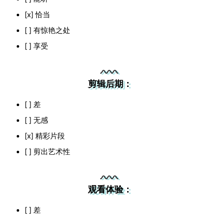
[x] 恰当
[ ] 有惊艳之处
[ ] 享受
剪辑后期：
[ ] 差
[ ] 无感
[x] 精彩片段
[ ] 剪出艺术性
观看体验：
[ ] 差