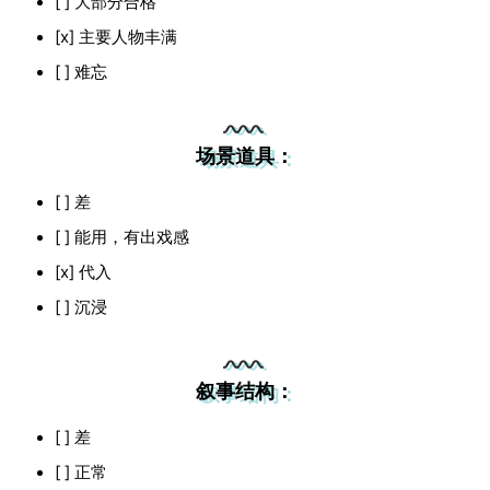
[ ] 大部分合格
[x] 主要人物丰满
[ ] 难忘
场景道具：
[ ] 差
[ ] 能用，有出戏感
[x] 代入
[ ] 沉浸
叙事结构：
[ ] 差
[ ] 正常