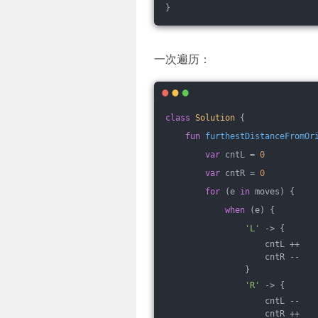
}
一次遍历：
class
Solution
{
fun
furthestDistanceFromOr
var
 cntL = 
0
var
 cntR = 
0
for
 (e 
in
 moves) {
when
 (e) {
'L'
 -> {
                    cntL ++
                    cntR --
                }
'R'
 -> {
                    cntL --
                    cntR ++