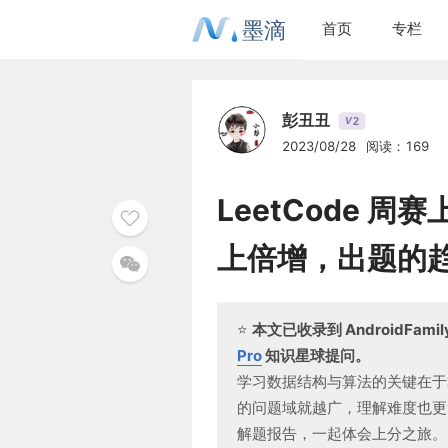
墨滴
首页
专栏
彭丑丑
2
V
2023/08/28
阅读：169
LeetCode 周赛
上倍增，出题的
⭐️
本文已收录到 AndroidFa
Pro
知识星球提问。
学习数据结构与算法的关键在于
的问题域就越广，理解难度也更复
解题报告，一起体会上分之旅。