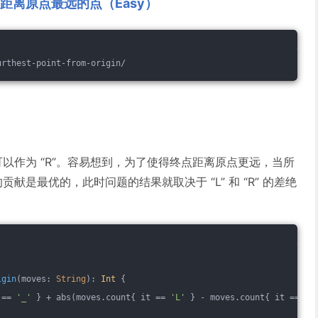
. 距离原点最远的点（Easy）
urthest-point-from-origin/
” 也可以作为 “R”。容易想到，为了使得终点距离原点更远，当所
 对结果的贡献是最优的，此时问题的结果就取决于 “L” 和 “R” 的差绝
igin
(moves: 
String
)
: 
Int
 {
 == 
'_'
 } + abs(moves.count{ it == 
'L'
 } - moves.count{ it == 
'R