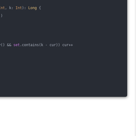
Int
, k: 
Int
)
: 
Long
 {
()
y() && 
set
.contains(k - cur)) cur++
。