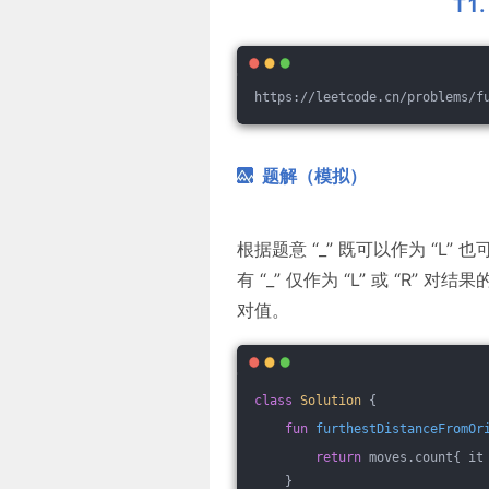
T1
https://leetcode.cn/problems/f
题解（模拟）
根据题意 “_” 既可以作为 “L
有 “_” 仅作为 “L” 或 “R”
对值。
class
Solution
{
fun
furthestDistanceFromOr
return
 moves.count{ it
    }