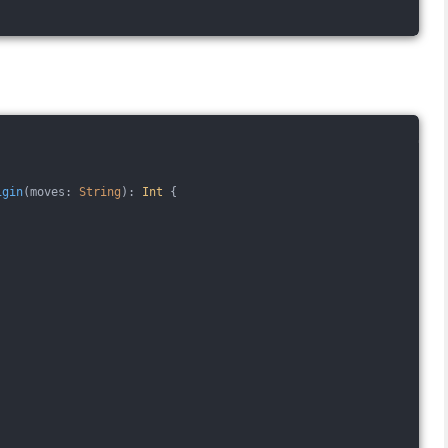
igin
(moves: 
String
)
: 
Int
 {