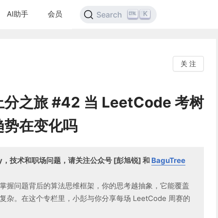
AI助手
会员
K
Search
关 注
上分之旅 #42 当 LeetCode 考树
趋势在变化吗
mily，技术和职场问题，请关注公众号 [彭旭锐] 和
BaguTree
掌握问题背后的算法思维框架，你的思考越抽象，它能覆盖
杂。在这个专栏里，小彭与你分享每场 LeetCode 周赛的