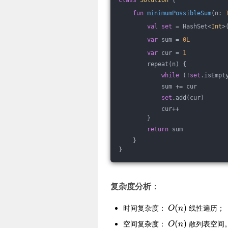
fun
minimumPossibleSum
(n: 
val
set
 = HashSet<
Int
>
var
 sum = 
0L
var
 cur = 
1
        repeat(n) {
while
 (!
set
.isEmpt
            sum += cur
set
.add(cur)
            cur++
        }
return
 sum
    }
}
复杂度分析：
时间复杂度：
线性遍历；
空间复杂度：
散列表空间