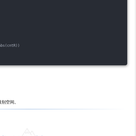
abs(cntR))
级别空间。