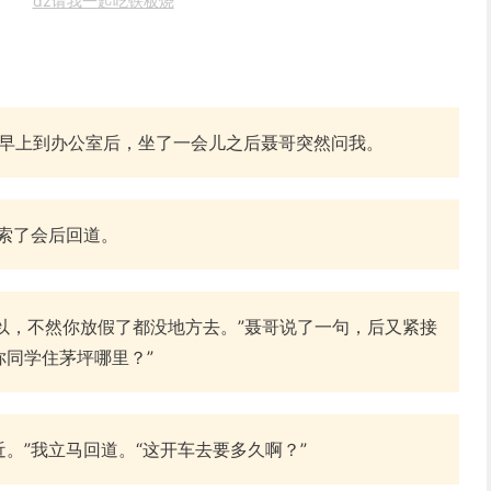
dz请我一起吃铁板烧
？”早上到办公室后，坐了一会儿之后聂哥突然问我。
思索了会后回道。
可以，不然你放假了都没地方去。”聂哥说了一句，后又紧接
你同学住茅坪哪里？”
。”我立马回道。“这开车去要多久啊？”