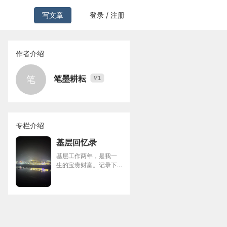
写文章
登录 / 注册
作者介绍
笔墨耕耘
笔
1
V
专栏介绍
基层回忆录
基层工作两年，是我一
生的宝贵财富。记录下
来，细细回味。