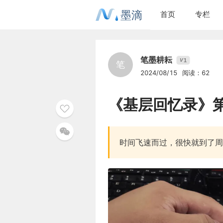
墨滴
首页
专栏
笔墨耕耘
1
V
笔
2024/08/15
阅读：62
《基层回忆录》
时间飞速而过，很快就到了周