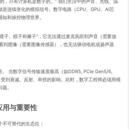
的，只有计算机是数字的。” 我们生活中的声音、光线、温
是连续变化的模拟信号。数字电路（CPU、GPU、AI芯
感知和操控物理世界。
“聋子、瞎子和瘫子”，它无法通过麦克风听到声音（需要放
头看到图像（需要图像传感器），也无法驱动电机或扬声器
当数字信号传输速度极高（如DDR5, PCIe Gen5/6,
波，受到衰减、反射、串扰的影响。此时，数字工程师必须用模
问题。
应用与重要性
个不可替代的生态位：