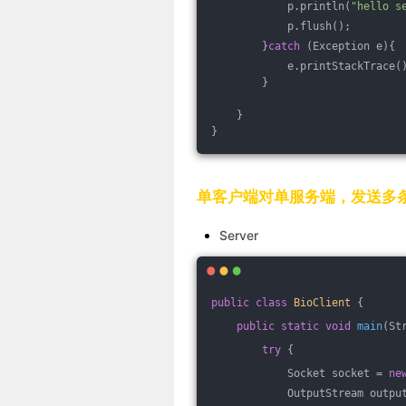
            p.println(
"hello s
            p.flush();
        }
catch
 (Exception e){
            e.printStackTrace(
        }
    }
}
单客户端对单服务端，发送多
Server
public
class
BioClient
{
public
static
void
main
(St
try
 {
            Socket socket = 
ne
            OutputStream outpu