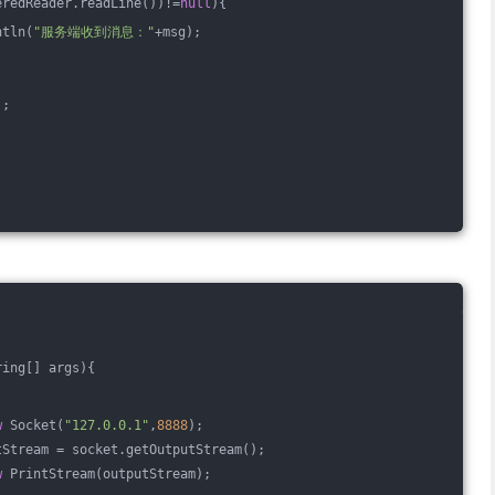
eredReader.readLine())!=
null
){
ntln(
"服务端收到消息："
+msg);
);
ring[] args)
{
w
 Socket(
"127.0.0.1"
,
8888
);
tStream = socket.getOutputStream();
w
 PrintStream(outputStream);