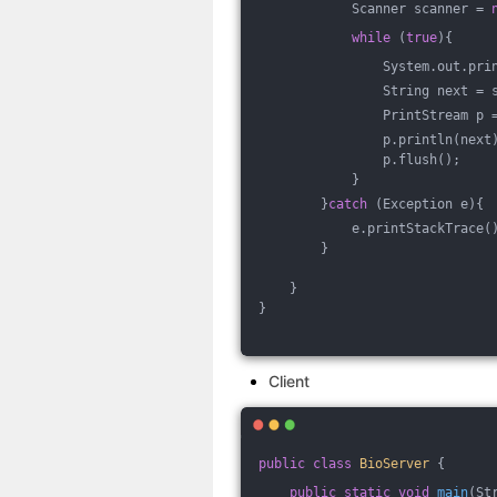
            Scanner scanner = 
while
 (
true
){
                System.out.pri
                String next = 
                PrintStream p 
                p.println(next
                p.flush();
            }
        }
catch
 (Exception e){
            e.printStackTrace(
        }
    }
}
Client
public
class
BioServer
{
public
static
void
main
(St