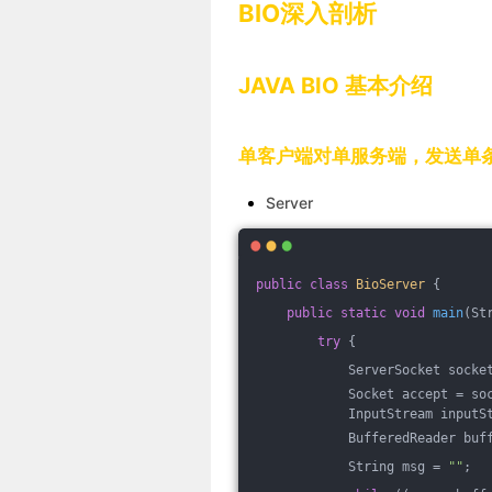
BIO深入剖析
JAVA BIO 基本介绍
单客户端对单服务端，发送单
Server
public
class
BioServer
{
public
static
void
main
(St
try
 {
            ServerSocket socke
            Socket accept = so
            InputStream inputS
            BufferedReader buf
            String msg = 
""
;