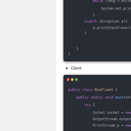
while
 ((msg = buff
                System.out.pri
            }
        }
catch
 (Exception e){
            e.printStackTrace(
        }
    }
}
Client
public
class
BioClient
{
public
static
void
main
(St
try
 {
            Socket socket = 
ne
            OutputStream outpu
            PrintStream p = 
ne