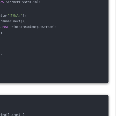
new
 Scanner(System.in);
ntln(
"请输入:"
);
scanner.next();
= 
new
 PrintStream(outputStream);
);
);
ring[] args)
{