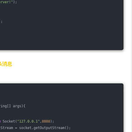
erver!"
);
);
条消息
ring[] args)
{
w
 Socket(
"127.0.0.1"
,
8888
);
tStream = socket.getOutputStream();