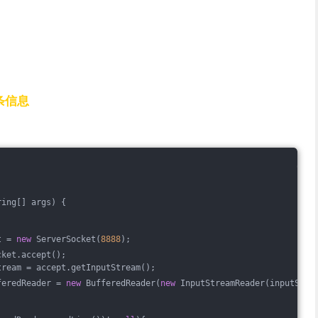
条信息
ring[] args)
{
t = 
new
 ServerSocket(
8888
);
cket.accept();
tream = accept.getInputStream();
feredReader = 
new
 BufferedReader(
new
 InputStreamReader(inputStre