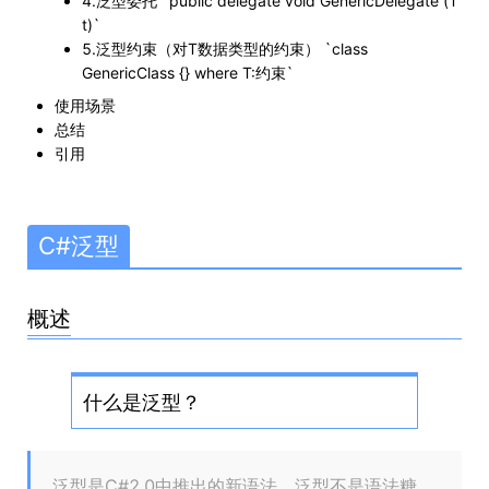
4.泛型委托 `public delegate void GenericDelegate
(T
t)`
5.泛型约束（对T数据类型的约束） `class
GenericClass
{} where T:约束`
使用场景
总结
引用
C#泛型
概述
什么是泛型？
泛型是C#2.0中推出的新语法，泛型不是语法糖，