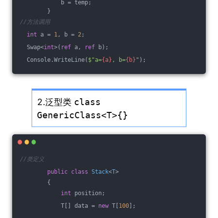
            b = temp;
        }
//方法调用
int
 a = 
1
, b = 
2
;
  Swap<
int
>(
ref
 a, 
ref
 b);
  Console.WriteLine(
$"a=
{a}
, b=
{b}
"
);
2.泛型类
class
GenericClass<T>{}
//类定义
public
class
Stack
<
T
>
        {
int
 position;
            T[] data = 
new
 T[
100
];