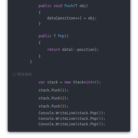
public
void
Push
(
T obj
)
            {
                data[position++] = obj;
            }
public
 T 
Pop
(
)
            {
return
 data[--position];
            }
        }
//类实例化
var
 stack = 
new
 Stack<
int
>();
            stack.Push(
1
);
            stack.Push(
2
);
            stack.Push(
3
);
            Console.WriteLine(stack.Pop());
            Console.WriteLine(stack.Pop());
            Console.WriteLine(stack.Pop());