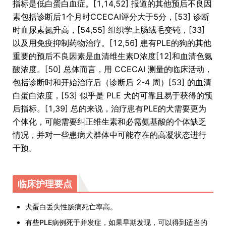
指标是低白蛋白血症。[1,14,52] 报道的其他预后不良因
素包括诊断后1个月时CCECAI评分大于5分，[53] 诊断
时血尿素氮升高，[54,55] 组织学上肠绒毛变钝，[33]
以及用免疫抑制药物治疗。[12,56] 患有PLE的狗的其他
重要的预后不良因素是血清维生素D浓度[12]和血清色氨
酸浓度。[50] 总体而言，用 CCECAI 测量的临床活动，
包括诊断时和开始治疗后（诊断后 2-4 周）[53] 的血清
白蛋白浓度，[53] 似乎是 PLE 犬的可靠且易于获得的预
后指标。[1,39] 总的来说，治疗患有PLE的犬需要更为
个体化，可能需要纠正维生素和必需氨基酸的个体缺乏
情况，并对一些患病犬群体中可能存在的高凝状态进行
干预。
临床护理要点
犬蛋白丢失性肠病死亡率高。
有些PLE病例死于并发症，如果早期发现，可以得到适当的