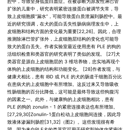
腔中，导致全身低蛋白血症。在被诊断为原发性淋巴管
扩张的儿童中，研究表明紧密连接蛋白被调节失常，导
致上皮细胞膜“漏水”，可能导致蛋白质泄漏到肠腔中。最
近的研究强调，在犬的蛋白丢失性肠病病理发生中，上
皮细胞和结构方面的变化最为重要[22,26]。因此，合理
推测除淋巴管扩张外，上皮细胞层结构的变化也可能导
致犬的蛋白丢失。作者实验室最近使用患有 PLE 的狗的
活组织检查和类器官的研究表明了类似的发现。 [27]犬
类器官是源自上皮细胞层的 3 维培养物，忠实地再现个
体狗的上皮细胞的结构和功能变化。 [28]作者发现，与
健康犬相比，患有 IBD 或 PLE 的犬的肠道干细胞百分比
在患病犬的上皮细胞中有所增加。这反过来又导致吸收
性肠细胞的百分比降低，这可能是最终导致这些狗腹泻
的因素之一。此外，与健康狗的上皮细胞相比，患有
PLE 的狗的 zonulin - 1 的紧密连接表达也有所增加。
[27,29,30]Zonulin-1蛋白松动上皮细胞间连接，因此导
致液体渗漏到肠腔[31,32]（图2）。这些发现很有希
望，因为来自PLE犬的类器官可用于研究影响体内紧密连