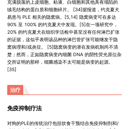
充满脱落的上皮细胞、粘液、白细胞和其他具有塌陷的
绒毛结构的蛋白质和细胞碎片。 [34]据报道，约克夏犬
易患与 PLE 相关的隐窝病。[5,14] 隐窝病变可在多达
90% 至 100% 的约克夏犬中发现。[5]在一项研究中，
20% 的约克夏犬在组织学活检中甚至没有任何淋巴扩张
的证据，这似乎表明该品种的淋巴管扩张可能继发于隐
窝病理和/或炎症。 [5]隐窝病变的潜在发病机制尚不清
楚；然而，正如隐窝病变内细菌 DNA 的阴性荧光原位杂
交所证明的那样，细菌感染不太可能是病变的起源。
[35]
治疗
免疫抑制疗法
对狗的PLE的传统治疗包括饮食干预结合免疫抑制剂和/