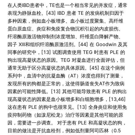
在人类IBD患者中，TE也是一个相当常见的并发症，通常
表现为静脉血栓。[43] IBD 患者 TE 的发病机制归因于
多种因素，例如血小板增多、血小板过度聚集、高纤维
蛋白原血症、炎症和免疫复合物沉积引起的内皮损伤、
纤溶酶原激活物抑制剂浓度增加、纤维蛋白降解产物、
因子 XIII和组织纤溶酶原激活剂。[44] 在 Goodwin 及其
同事的研究中，[13] 试图调查使用 TEG 时患有 PLE 的
狗出现高凝状态的原因。TEG 对凝血进行全面评估，但
通常无助于区分高凝状态的具体原因。[45] 在这个病例
系列中，血清中的抗凝血酶（AT）浓度也得到了测量，
发现所有的狗都是正常的，这使得肠道丧失AT作为致病
因素的可能性降低。[13] 其他可能导致患有 PLE 的狗出
现高凝状态的因素是血小板增多和白细胞增多，[13,46]
这在患有 PLE 的狗中也很常见。[13] 全身炎症和使用免
疫抑制药物（如泼尼松龙）治疗等因素是其他可能的原
因，需要进一步调查。 对于患有 PLE 和高凝状态的狗，
目前的做法是开抗血栓剂，例如低剂量阿司匹林（0.5