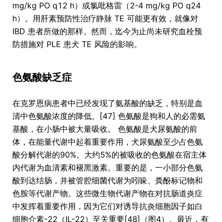
mg/kg PO q12 h）或氯吡格雷（2-4 mg/kg PO q24
h）。用肝素预防性治疗静脉 TE 可能更有效，就像对
IBD 患者所做的那样。然而，迄今为止尚未研究血栓预
防措施对 PLE 患犬 TE 风险的影响。
色氨酸缺乏症
在克罗恩病患者中已经发现了氨基酸的缺乏，特别是血
清中色氨酸浓度的降低。[47] 色氨酸是狗和人的必需氨
基酸，在小肠中被大量吸收。 色氨酸是犬尿氨酸的前
体，在能量代谢中起着重要作用，犬尿氨酸至少占色氨
酸分解代谢的90%。大约5%的被吸收的色氨酸在宿主体
内代谢为血清素和褪黑激素。重要的是，一小部分色氨
酸到达结肠，并被管腔细菌代谢为吲哚、粪酚标记物和
色胺等代谢产物。这些微生物代谢产物在对抗肠道炎症
中发挥着重要作用，因为它们对诱导抗炎细胞因子如白
细胞介素-22（IL-22）至关重要[48]（图4）。最近，有