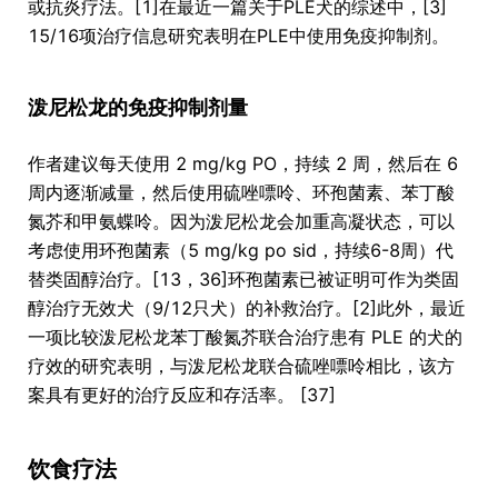
或抗炎疗法。[1]在最近一篇关于PLE犬的综述中，[3]
15/16项治疗信息研究表明在PLE中使用免疫抑制剂。
泼尼松龙的免疫抑制剂量
作者建议每天使用 2 mg/kg PO，持续 2 周，然后在 6
周内逐渐减量，然后使用硫唑嘌呤、环孢菌素、苯丁酸
氮芥和甲氨蝶呤。因为泼尼松龙会加重高凝状态，可以
考虑使用环孢菌素（5 mg/kg po sid，持续6-8周）代
替类固醇治疗。[13，36]环孢菌素已被证明可作为类固
醇治疗无效犬（9/12只犬）的补救治疗。[2]此外，最近
一项比较泼尼松龙苯丁酸氮芥联合治疗患有 PLE 的犬的
疗效的研究表明，与泼尼松龙联合硫唑嘌呤相比，该方
案具有更好的治疗反应和存活率。 [37]
饮食疗法