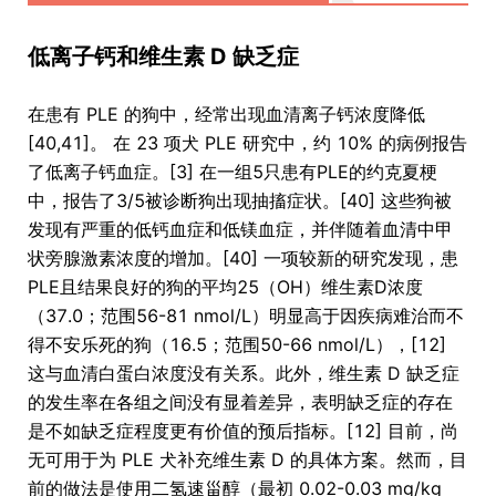
低离子钙和维生素 D 缺乏症
在患有 PLE 的狗中，经常出现血清离子钙浓度降低
[40,41]。 在 23 项犬 PLE 研究中，约 10% 的病例报告
了低离子钙血症。[3] 在一组5只患有PLE的约克夏梗
中，报告了3/5被诊断狗出现抽搐症状。[40] 这些狗被
发现有严重的低钙血症和低镁血症，并伴随着血清中甲
状旁腺激素浓度的增加。[40] 一项较新的研究发现，患
PLE且结果良好的狗的平均25（OH）维生素D浓度
（37.0；范围56-81 nmol/L）明显高于因疾病难治而不
得不安乐死的狗（16.5；范围50-66 nmol/L），[12]
这与血清白蛋白浓度没有关系。此外，维生素 D 缺乏症
的发生率在各组之间没有显着差异，表明缺乏症的存在
是不如缺乏症程度更有价值的预后指标。[12] 目前，尚
无可用于为 PLE 犬补充维生素 D 的具体方案。然而，目
前的做法是使用二氢速甾醇（最初 0.02-0.03 mg/kg