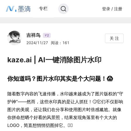
墨滴
专栏
登录 / 注册
吉祥鸟
2
V
关 注
2024/11/27
阅读：161
kaze.ai | AI一键消除图片水印
你知道吗？图片水印其实是个大问题！😱
随着数字内容的飞速传播，水印越来越成为了图片版权的“守
护神”——然而，这些水印真的是让人抓狂！🙄它们不仅影响
图片的美观，还让我们在分享和使用图片时倍感尴尬。就像
你拼命想晒个好看的风景照，结果发现角落里有个大大的
LOGO，简直想悄悄切图掉它。🤦‍♂️