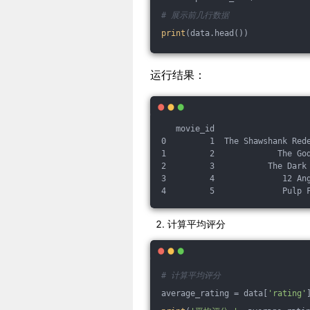
# 展示前几行数据
print
(data.head())
运行结果：
   movie_id                   
0         1  The Shawshank Red
1         2             The Go
2         3           The Dark
3         4              12 An
4         5              Pulp 
计算平均评分
# 计算平均评分
average_rating = data[
'rating'