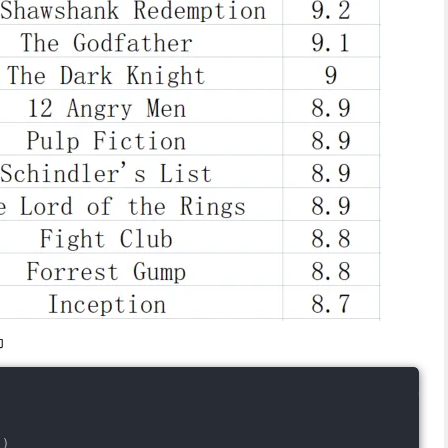
印
'
)