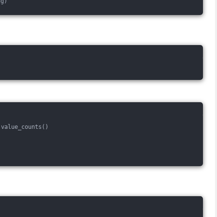
ng)
.value_counts()