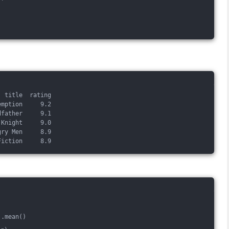
  title  rating
emption     9.2
dfather     9.1
 Knight     9.0
gry Men     8.9
Fiction     8.9
].mean()