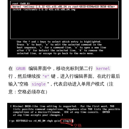
在
编辑界面中，移动光标到第二行
GRUB
kernel
行，然后继续按
键，进入行编辑界面。在此行最后
"e"
输入"空格
"，代表启动进入单用户模式（注
single
意：空格必须存在）