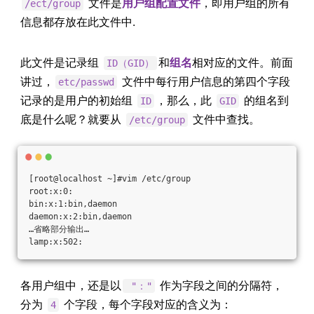
文件是
用户组配置文件
，即用户组的所有
/ect/group
信息都存放在此文件中.
此文件是记录组
和
组名
相对应的文件。前面
ID（GID）
讲过，
文件中每行用户信息的第四个字段
etc/passwd
记录的是用户的初始组
，那么，此
的组名到
ID
GID
底是什么呢？就要从
文件中查找。
/etc/group
[root@localhost ~]#vim /etc/group
root:x:0:
bin:x:1:bin,daemon
daemon:x:2:bin,daemon
…省略部分输出…
lamp:x:502:
各用户组中，还是以
作为字段之间的分隔符，
"："
分为
个字段，每个字段对应的含义为：
4