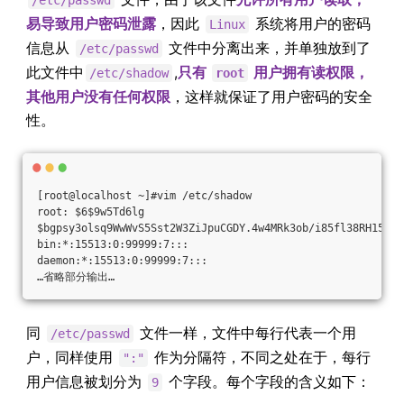
/etc/passwd
易导致用户密码泄露
，因此
系统将用户的密码
Linux
信息从
文件中分离出来，并单独放到了
/etc/passwd
此文件中
,
只有
用户拥有读权限，
/etc/shadow
root
其他用户没有任何权限
，这样就保证了用户密码的安全
性。
[root@localhost ~]#vim /etc/shadow
root: $6$9w5Td6lg
$bgpsy3olsq9WwWvS5Sst2W3ZiJpuCGDY.4w4MRk3ob/i85fl38RH15wzV
bin:*:15513:0:99999:7:::
daemon:*:15513:0:99999:7:::
…省略部分输出…
同
文件一样，文件中每行代表一个用
/etc/passwd
户，同样使用
作为分隔符，不同之处在于，每行
":"
用户信息被划分为
个字段。每个字段的含义如下：
9