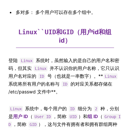
多对多： 多个用户可以存在多个组中。
和
（用户id和组
Linux``UID
GID
id）
登陆
系统时，虽然输入的是自己的用户名和密
Linux
码，但其实
并不认识你的用户名称，它只认识
Linux
用户名对应的
号（也就是一串数字）。**
ID
Linux
系统将所有用户的名称与
的对应关系都存储在
ID
/etc/passwd 文件中**。
系统中，每个用户的
细分为
种，分别
Linux
ID
2
是
用户 ID
（
，简称
）和
组 ID
（
User ID
UID
Group I
，简称
），这与文件有拥有者和拥有群组两种
D
GID