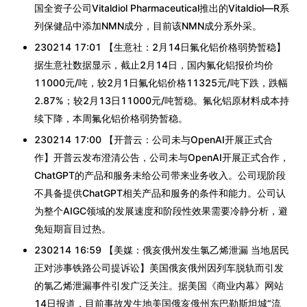
国全资子公司Vitaldiol Pharmaceutical推出的Vitaldiol—R系
列保健品中添加NMN成分，目前该NMN成分系外采。
230214 17:01 【生意社：2月14日氟化铝价格弱势暂稳】
据生意社数据显示，截止2月14日，国内氟化铝报价均价
11000元/吨，较2月1日氟化铝价格11325元/吨下跌，跌幅
2.87%；较2月13日11000元/吨暂稳。氟化铝原材料成本持
续下降，本周氟化铝价格弱势暂稳。
230214 17:00 【开普云：公司未与OpenAI开展正式合
作】开普云发布澄清公告，公司未与OpenAI开展正式合作，
ChatGPT的产品和服务未给公司带来业务收入。公司现阶段
不具备提供ChatGPT相关产品和服务的条件和能力。公司认
为整个AIGC领域的发展速度和阶段性效果需要冷静分析，避
免短期盲目过热。
230214 16:59 【美媒：俄亥俄州发生氯乙烯泄漏 当地居民
正对涉事铁路公司提诉讼】美国俄亥俄州因列车脱轨而引发
的氯乙烯泄漏事件引发广泛关注。据美国《商业内幕》网站
14日报道，目前事故发生地美国俄亥俄州东巴勒斯坦城“流