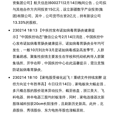
资集团公司】航天信息(600271)2月14日晚间公告，公司拟
与其他合作方共同投资15亿元，设立新疆数字产业投资(集
团)有限公司。其中，公司货币出资2亿元，持有新设公司
13.33%的股权。
230214 18:13 【中疾控发布诺如病毒胃肠炎健康提
示】“中国疾控动态”微信公众号2月14日消息，中国疾控中
心发布诺如病毒胃肠炎健康提示。诺如病毒胃肠炎全年均可
发生，一般10月到次年3月是诺如病毒感染高发季节。人群
普遍易感。聚集性疫情主要发生在学校和托幼机构等人群聚
集场所。开学在即，中国疾控中心在此温馨提示，需注意预
防诺如病毒胃肠炎。
230214 18:10 【家电股受催化起飞！重磅文件持续发酵 这
些方向近十年胜率高】今日(2月14日)，家电板块大幅走强，
多只概念股的股价迎来异动拉升。截至收盘，浙江美大、飞
科电器、帅丰电器三股均封板涨停，同时，家电连接器次新
股珠城科技获20cm长阳涨停，且刷新历史新高。此外，北
鼎股份、秀强股份、东方电热等股也涨幅居前。