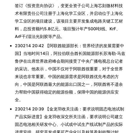
签订《投资意向协议》，变更全资子公司上海芯刻微材料技
术有限责任公司注册于上海化学工业区，并启动位于上海化
学工业区的项目建设，该项目主要开发集成电路关键工艺材
料，总投资额约5.8亿元。项目预计年产500吨I线、KrF、
ArF干/湿法光刻胶等产品。
230214 20:42 【阿联酋能源部长：世界经济的发展需要中
国】当地时间14日，阿拉伯联合酋长国能源部长苏海勒·马兹
鲁伊在出席世界政府峰会期间接受了中央广播电视总台记者
的采访。他表示，中国不仅对于阿联酋很重要，对于全世界
来说也非常重要。中国的能源需求是阿联酋优先考虑的方
向，中国是阿联酋最大的能源出口国之一，阿联酋将不遗余
力帮助中国获得稳定的能源份额，保障中国的能源供应安
全。
230214 20:39 【金龙羽收关注函：要求说明固态电池试制
产品实际进度】金龙羽收深交所关注函，要求说明公司建立
固态电池相关研发中心、小试或中试生产线试制产品的实际
进度安排，研究开发成果可产业化以及核算盈利的预计时