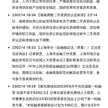
企业，人为干扰正常经贸往来，严重损害企业合法权益，破
坏全球供应链产业链安全稳定，阻碍世界经济复苏和发展。
230214 18:34 【海南调整二手房房价认定标准】2月14
日，海南省住房公积金管理局发布关于调整二手房房价认定
标准的通知。为充分发挥住房公积金住房保障功能，切实维
护缴存职工利益，现对住房公积金贷款审批过程中二手房房
价认定标准做出如下调整。
230214 18:33 【上海举办《金融稳定法（草案）》立法意
见征询会】记者获悉，上海市金融工作党委、上海市地方金
融监管局近日与全国人大常委会法工委虹桥基层立法联系点
组织召开《中华人民共和国金融稳定法(草案)》立法意见征
询会。围绕立法目标、金融风险防范化解及处置等方面，参
与各方发表真知灼见。
230214 18:29 【紫光展锐拟2023年6月中旬完成新一轮融
资 估值不低于620亿元】记者从接近紫光展锐人士获悉，公
司董事长吴胜武在2月8日的投资者交流会上介绍了新一轮融
资方案。“本轮融资规模初步计划为100亿元，预计在3月中