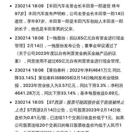
230214 18:09 【丰田汽车名誉会长丰田章一郎逝世 终年
97岁】丰田汽车发布声明称，公司名誉会长丰田章一郎14日
逝世，享年97岁。丰田章一郎是丰田汽车创始人丰田喜一郎
的长子，他也是丰田章男的父亲。
230214 18:06 【一拖股份：拟以65亿元自有资金进行现金
管理】2月14日，一拖股份发布公告，董事会审议通过了
《关于公司2023年度以自有闲置资金购买金融产品的议
案》，同意使用不超过65亿元自有闲置资金进行现金管理。
230214 18:06 【莱伯泰科：2022年净利4641万元 同比
降33.14%】莱伯泰科(688056)2月14日晚间发布业绩快
报，2022年营业收入为3.57亿元，同比下滑3.3%；净利润
4641.28万元，同比下滑33.14%；基本每股收益0.69元。
230214 18:05 【
ST西源：股票可能因股价低于面值被终止
上市】
ST西源2月14日公告，公司股票2023年2月14日收
盘价为0.81元/股，已连续11个交易日收盘价低于1元。如果
公司股票连续20个交易日的每日股票收盘价均低于人民币1