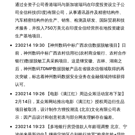
通过全资子公司香港瑞玛与新加坡瑞玛在印度投资设立子公
司全信科技(印度)有限公司，从事通讯器件及精密结构件、
汽车精密结构件的生产、销售、检测及研发、国际贸易和技
术服务，并投入750万美元在印度全信经营所在地投资建设
生产基地项目。
230214 19:30 【神州数码中标广西农信数据脱敏项目】日
前，神州数码中标广西农村信用社(农村商业银行、农村合作
银行)数据脱敏工具采购项目。这是继安徽、吉林、湖南之
后，神州数码TDMP数据脱敏产品在省级农信领域取得的再
次突破，标志着神州数码数据安全业务在金融领域持续获得
认可。
230214 19:26 【电影《满江红》周边众筹活动宣布下架】
2月14日，某众筹网站推出电影《满江红》授权周边衍生品
项目被取消，设计制作方狸投潮流 (北京)文化有限公司表
示：因产品设计和创意初衷与部分网友理解存在偏差。
230214 19:23 【多地银行房贷借款人年龄现调整 北京、宁
波传来最新动向】继南宁地区个别银行放宽“购房年龄+贷款