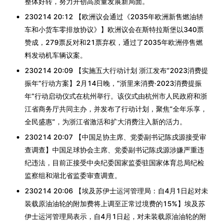
整体好转，努力开创高质量发展新局面。
230214 20:12 【欧洲议会通过《2035年欧洲新售燃油轿
车和小货车零排放协议》】欧洲议会在斯特拉斯堡以340票
赞成，279票反对和21票弃权，通过了2035年欧洲停售燃
料发动机车辆议案。
230214 20:09 【实施五大行动计划 浙江发布“2023消费提
振年”行动方案】2月14日晚，“浙里来消费·2023消费提振
年”行动启动仪式在杭州举行。该仪式由杭州市人民政府和浙
江省商务厅共同主办，并发布了行动计划，聚焦“全年乐享，
全民盛惠”，为浙江省激活和扩大消费注入新的活力。
230214 20:07 【中国足协主席、党委副书记陈戌源接受审
查调查】中国足球协会主席、党委副书记陈戌源涉嫌严重违
纪违法，目前正接受中央纪委国家监委驻国家体育总局纪检
监察组和湖北省监委审查调查。
230214 20:06 【埃及苏伊士运河管理局：自4月1日起对未
装载原油油轮的附加费将上调至正常过境费的15%】埃及苏
伊士运河管理局表示，自4月1日起，对未装载原油油轮的附