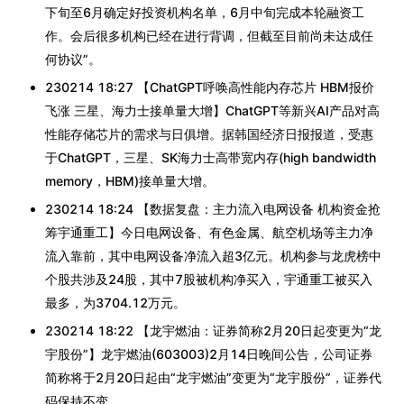
下旬至6月确定好投资机构名单，6月中旬完成本轮融资工
作。会后很多机构已经在进行背调，但截至目前尚未达成任
何协议”。
230214 18:27 【ChatGPT呼唤高性能内存芯片 HBM报价
飞涨 三星、海力士接单量大增】ChatGPT等新兴AI产品对高
性能存储芯片的需求与日俱增。据韩国经济日报报道，受惠
于ChatGPT，三星、SK海力士高带宽内存(high bandwidth
memory，HBM)接单量大增。
230214 18:24 【数据复盘：主力流入电网设备 机构资金抢
筹宇通重工】今日电网设备、有色金属、航空机场等主力净
流入靠前，其中电网设备净流入超3亿元。机构参与龙虎榜中
个股共涉及24股，其中7股被机构净买入，宇通重工被买入
最多，为3704.12万元。
230214 18:22 【龙宇燃油：证券简称2月20日起变更为“龙
宇股份”】龙宇燃油(603003)2月14日晚间公告，公司证券
简称将于2月20日起由“龙宇燃油”变更为“龙宇股份”，证券代
码保持不变。