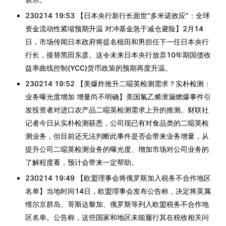
230214 19:53 【日本央行新行长面世“多米诺效应”：全球
资金流动性紧缩预期升温 对冲基金急于减仓避险】2月14
日，市场传闻日本政府将提名植田和男担任下一任日本央行
行长，接替黑田东彦。这令未来日本央行放弃10年期国债收
益率曲线控制(YCC)货币政策的预期再度升温。
230214 19:52 【美爆炸推升二噁英检测需求？实朴检测：
业务曝光度增加 增量尚不明确】美国氯乙烯泄漏燃爆事件引
发投资者对进口农产品二噁英检测需求上升的推测。财联社
记者今日从实朴检测获悉，公司现已有对食品类的二噁英检
测业务，但目前还无法判断此事件是否会带来业务增量，从
提升公司二噁英检测业务的曝光度、增加市场对公司业务的
了解程度看，预计会带来一定帮助。
230214 19:49 【欧盟理事会将俄罗斯加入税务不合作地区
名单】当地时间14日，欧盟理事会发布公告称，决定将英属
维尔京群岛、哥斯达黎加、俄罗斯等列入欧盟税务不合作地
区名单。公告称，这些国家和地区未能履行其在税收相关问