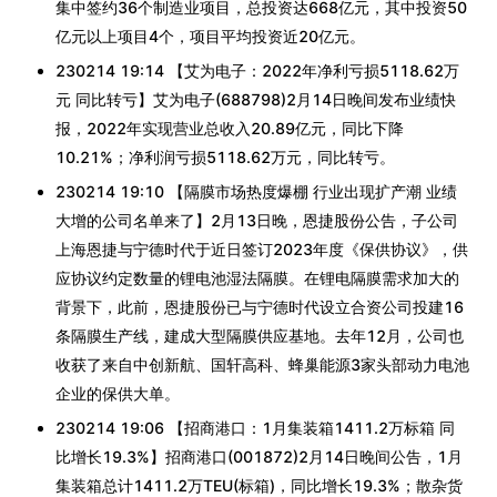
集中签约36个制造业项目，总投资达668亿元，其中投资50
亿元以上项目4个，项目平均投资近20亿元。
230214 19:14 【艾为电子：2022年净利亏损5118.62万
元 同比转亏】艾为电子(688798)2月14日晚间发布业绩快
报，2022年实现营业总收入20.89亿元，同比下降
10.21%；净利润亏损5118.62万元，同比转亏。
230214 19:10 【隔膜市场热度爆棚 行业出现扩产潮 业绩
大增的公司名单来了】2月13日晚，恩捷股份公告，子公司
上海恩捷与宁德时代于近日签订2023年度《保供协议》，供
应协议约定数量的锂电池湿法隔膜。在锂电隔膜需求加大的
背景下，此前，恩捷股份已与宁德时代设立合资公司投建16
条隔膜生产线，建成大型隔膜供应基地。去年12月，公司也
收获了来自中创新航、国轩高科、蜂巢能源3家头部动力电池
企业的保供大单。
230214 19:06 【招商港口：1月集装箱1411.2万标箱 同
比增长19.3%】招商港口(001872)2月14日晚间公告，1月
集装箱总计1411.2万TEU(标箱)，同比增长19.3%；散杂货