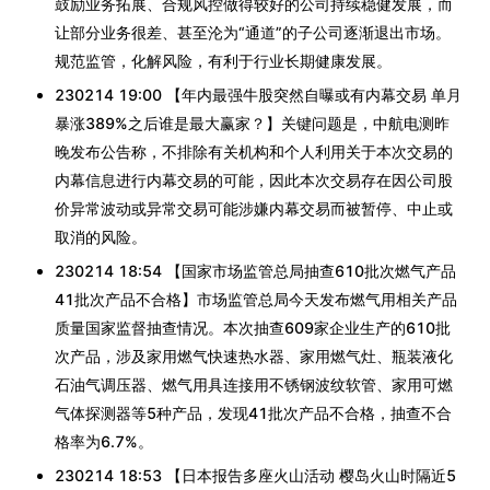
鼓励业务拓展、合规风控做得较好的公司持续稳健发展，而
让部分业务很差、甚至沦为“通道”的子公司逐渐退出市场。
规范监管，化解风险，有利于行业长期健康发展。
230214 19:00 【年内最强牛股突然自曝或有内幕交易 单月
暴涨389%之后谁是最大赢家？】关键问题是，中航电测昨
晚发布公告称，不排除有关机构和个人利用关于本次交易的
内幕信息进行内幕交易的可能，因此本次交易存在因公司股
价异常波动或异常交易可能涉嫌内幕交易而被暂停、中止或
取消的风险。
230214 18:54 【国家市场监管总局抽查610批次燃气产品
41批次产品不合格】市场监管总局今天发布燃气用相关产品
质量国家监督抽查情况。本次抽查609家企业生产的610批
次产品，涉及家用燃气快速热水器、家用燃气灶、瓶装液化
石油气调压器、燃气用具连接用不锈钢波纹软管、家用可燃
气体探测器等5种产品，发现41批次产品不合格，抽查不合
格率为6.7%。
230214 18:53 【日本报告多座火山活动 樱岛火山时隔近5