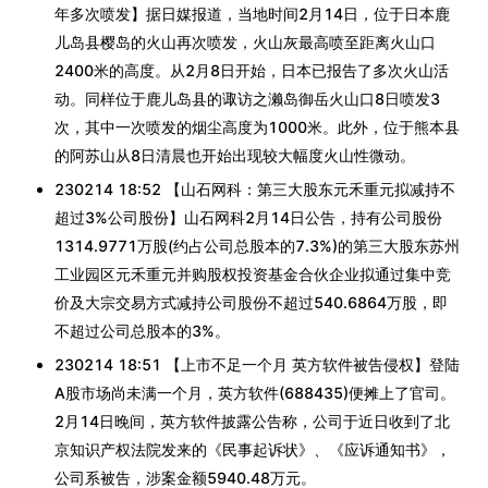
年多次喷发】据日媒报道，当地时间2月14日，位于日本鹿
儿岛县樱岛的火山再次喷发，火山灰最高喷至距离火山口
2400米的高度。从2月8日开始，日本已报告了多次火山活
动。同样位于鹿儿岛县的诹访之濑岛御岳火山口8日喷发3
次，其中一次喷发的烟尘高度为1000米。此外，位于熊本县
的阿苏山从8日清晨也开始出现较大幅度火山性微动。
230214 18:52 【山石网科：第三大股东元禾重元拟减持不
超过3%公司股份】山石网科2月14日公告，持有公司股份
1314.9771万股(约占公司总股本的7.3%)的第三大股东苏州
工业园区元禾重元并购股权投资基金合伙企业拟通过集中竞
价及大宗交易方式减持公司股份不超过540.6864万股，即
不超过公司总股本的3%。
230214 18:51 【上市不足一个月 英方软件被告侵权】登陆
A股市场尚未满一个月，英方软件(688435)便摊上了官司。
2月14日晚间，英方软件披露公告称，公司于近日收到了北
京知识产权法院发来的《民事起诉状》、《应诉通知书》，
公司系被告，涉案金额5940.48万元。