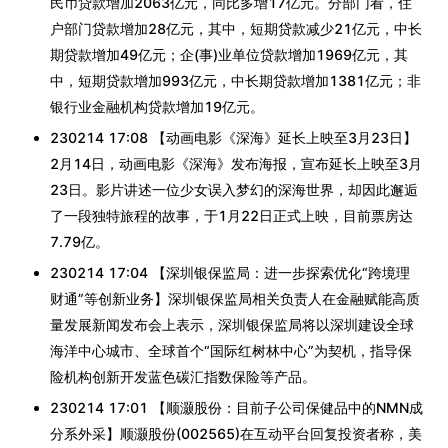
民币贷款增加2063亿元，同比多增17亿元。分部门看，住
户部门贷款增加28亿元，其中，短期贷款减少21亿元，中长
期贷款增加49亿元；企(事)业单位贷款增加1969亿元，其
中，短期贷款增加993亿元，中长期贷款增加1381亿元；非
银行业金融机构贷款增加19亿元。
230214 17:08 【动画电影《深海》延长上映至3月23日】
2月14日，动画电影《深海》发布海报，宣布延长上映至3月
23日。影片讲述一位少女误入梦幻的深海世界，却因此邂逅
了一段独特旅程的故事，于1月22日正式上映，目前票房达
7.79亿。
230214 17:04 【深圳银保监局：进一步探索优化“跨境理
财通”等创新业务】深圳银保监局相关负责人在金融赋能高质
量发展新闻发布会上表示，深圳银保监局将以深圳建设全球
海洋中心城市、全球首个“国际红树林中心”为契机，指导保
险机构创新开发蓝色碳汇指数保险等产品。
230214 17:01 【顺灏股份：目前子公司保健品中的NMN成
分系外采】顺灏股份(002565)在互动平台回复投资者称，美