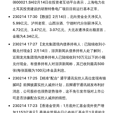
(600021.SH)2月14日在投资者互动平台表示，上海电力在
土耳其投资建设的胡努特鲁电厂项目目前运行基本正常。
230214 17:30 【数据】2月14日，北向资金全天净买入
5.99亿元。泸州老窖、山西汾酒、宁德时代分别获净买入
4.72亿元、3.47亿元、3.07亿元。大北农遭净卖出额居首，
金额为4.34亿元。
230214 17:27 【龙光集团境内债券持有人：已陆续收到小
额兑付现金】2月14日，澎湃新闻从债券持有人处了解到，
近期龙光集团境内债券持有人已陆续收到10万元以下的小额
兑付现金。有债券持有人对澎湃新闻称，其已收到最高500
张(每张面额为100元)本金及利息。
230214 17:25 【精准“配合” 通宇通讯实控人高位套现有猫
腻吗】前脚披露实控人减持计划，后脚通宇通讯就发布利好
消息，公司股价也强势逆势涨停，这不免引发市场对上市公
司是否涉嫌配合实控人减持的猜想。
230214 17:23 【香港金管局：1月底外汇基金境外资产增
加1152亿港元】香港金管局今日公布外汇基金于1月底的主