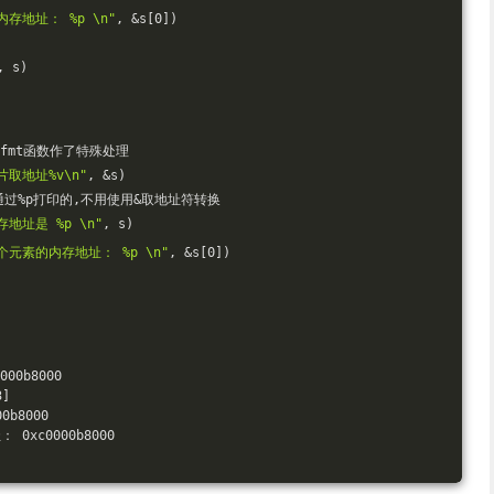
存地址： %p \n"
, &s[0])
, s)
fmt函数作了特殊处理
取地址%v\n"
, &s)
接通过%p打印的,不用使用&取地址符转换
地址是 %p \n"
, s)
元素的内存地址： %p \n"
, &s[0])
 
0b8000 
]
b8000 
xc0000b8000 