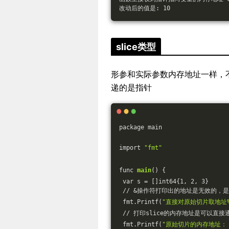
改动后的值是: 10
slice类型
形参和实际参数内存地址一样，不
递的是指针
package main
import 
"fmt"
func 
main
() {
 var s = []int64{1, 2, 3}
 // &操作符打印出的地址是无效的，是
 fmt.Printf(
"直接对原始切片取地址%v
 // 打印slice的内存地址是可以直
 fmt.Printf(
"原始切片的内存地址： %