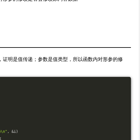
，证明是值传递；参数是值类型，所以函数内对形参的修
\n"
, &i)
数