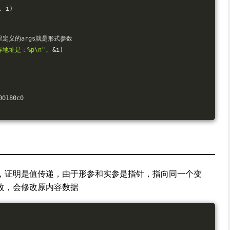
, i)
 //这里定义的args就是形式参数
地址是：%p\n"
, &i)
180c0
，证明是值传递，由于形参和实参是指针，指向同一个变
改，会修改原内容数据