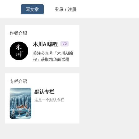
写文章
登录 / 注册
作者介绍
木川AI编程
2
V
关注公众号「木川AI编
程」获取精华面试题
专栏介绍
默认专栏
这是一个默认专栏