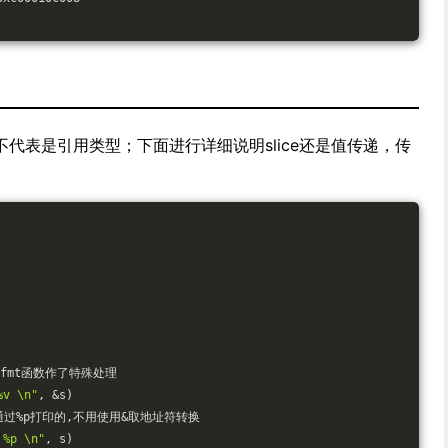
代表是引用类型；下面进行详细说明slice还是值传递，传
fmt函数作了特殊处理
 \n"
, &s)
接通过%p打印的,不用使用&取地址符转换
p \n"
, s)