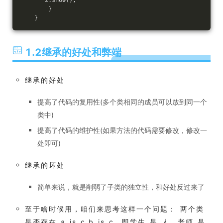
       z.show();
        }
    }
1.2继承的好处和弊端
继承的好处
提高了代码的复用性(多个类相同的成员可以放到同一个
类中)
提高了代码的维护性(如果方法的代码需要修改，修改一
处即可)
继承的坏处
简单来说，就是削弱了子类的独立性，和好处反过来了
至于啥时候用，咱们来思考这样一个问题： 两个类
是否存在 a is c,b is c。即学生 是 人，老师 是