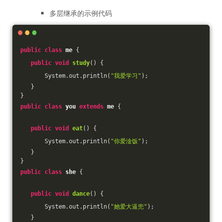
多层继承的示例代码
public
class
me
{
public
void
study
()
{
       System.out.println(
"我爱学习"
);
   }
}
public
class
you
extends
me
{
public
void
eat
()
{
       System.out.println(
"你爱淦饭"
);
   }
}
public
class
she
{
public
void
dance
()
{
       System.out.println(
"她爱大逼兜"
);
   }