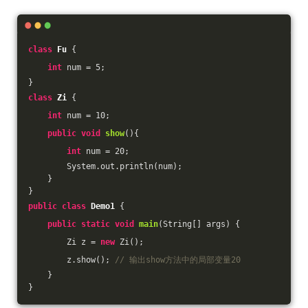
class
Fu
{
int
 num = 
5
;
}
class
Zi
{
int
 num = 
10
;
public
void
show
()
{
int
 num = 
20
;
        System.out.println(num);
    }
}
public
class
Demo1
{
public
static
void
main
(String[] args)
{
        Zi z = 
new
 Zi();
        z.show(); 
// 输出show方法中的局部变量20   
    }
}