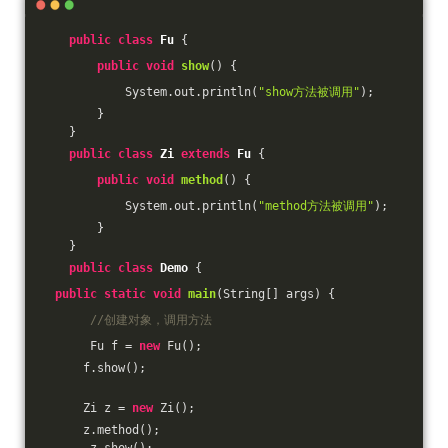
public
class
Fu
{
public
void
show
()
{
            System.out.println(
"show方法被调用"
);
        }
    }
public
class
Zi
extends
Fu
{
public
void
method
()
{
            System.out.println(
"method方法被调用"
);
        }
    }
public
class
Demo
{
public
static
void
main
(String[] args)
{
//创建对象，调用方法
       Fu f = 
new
 Fu();
      f.show();
      Zi z = 
new
 Zi();
      z.method();