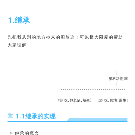
1.继承
先把我从别的地方抄来的图放这：可以极大限度的帮助
大家理解
					                  动物(
					                    |
					           -----------------
					           |                
					        猫科动物(吃,胎生)     
					           |                  
			 -------------------------------        ---
		     |          			       |        
1.1继承的实现
继承的概念