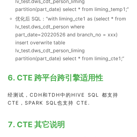
lv_test.dws_cdt_person_liming
partition(part_date) select * from liming_temp1;”
优化后 SQL：“with liming_cte1 as (select * from
lv_test.dws_cdt_person where
part_date=20220526 and branch_no = xxx)
insert overwrite table
lv_test.dws_cdt_person_liming
partition(part_date) select * from liming_cte1;”
6. CTE 跨平台跨引擎适用性
经测试，CDH和TDH中的HIVE SQL 都支持
CTE，SPARK SQL也支持 CTE.
7. CTE 其它说明