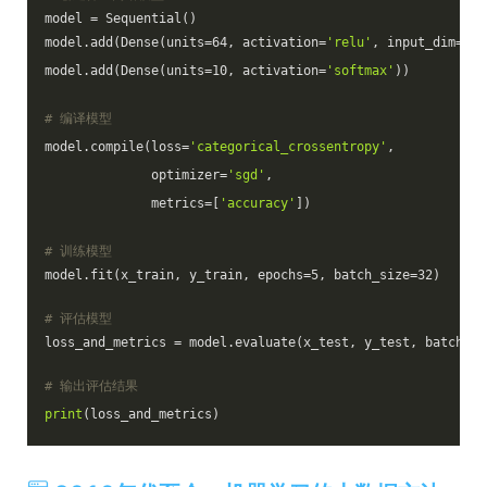
model = Sequential()
model.add(Dense(units=64, activation=
'relu'
, input_dim=100
model.add(Dense(units=10, activation=
'softmax'
))
# 编译模型
model.compile(loss=
'categorical_crossentropy'
,
              optimizer=
'sgd'
,
              metrics=[
'accuracy'
])
# 训练模型
model.fit(x_train, y_train, epochs=5, batch_size=32)
# 评估模型
loss_and_metrics = model.evaluate(x_test, y_test, batch_si
# 输出评估结果
print
(loss_and_metrics)