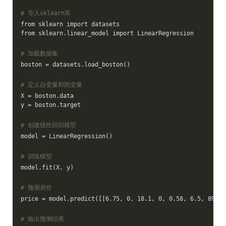
# 导入sklearn库
from sklearn import datasets
from sklearn.linear_model import LinearRegression
# 加载数据集
boston = datasets.load_boston()
# 定义自变量和因变量
X = boston.data
y = boston.target
# 创建线性回归模型
model = LinearRegression()
# 训练模型
model.fit(X, y)
# 预测房价
price = model.predict([[6.75, 0, 18.1, 0, 0.58, 6.5, 89.4,
# 输出预测结果