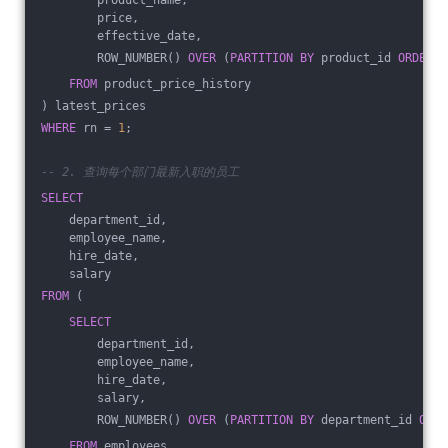
        product_name,
        price,
        effective_date,
        ROW_NUMBER() 
OVER
 (
PARTITION
BY
 product_id 
ORDER
B
FROM
 product_price_history
) latest_prices
WHERE
 rn = 
1
;
-- 2. 查询每个部门最新入职的员工
SELECT
    department_id,
    employee_name,
    hire_date,
    salary
FROM
 (
SELECT
        department_id,
        employee_name,
        hire_date,
        salary,
        ROW_NUMBER() 
OVER
 (
PARTITION
BY
 department_id 
ORDE
FROM
 employees