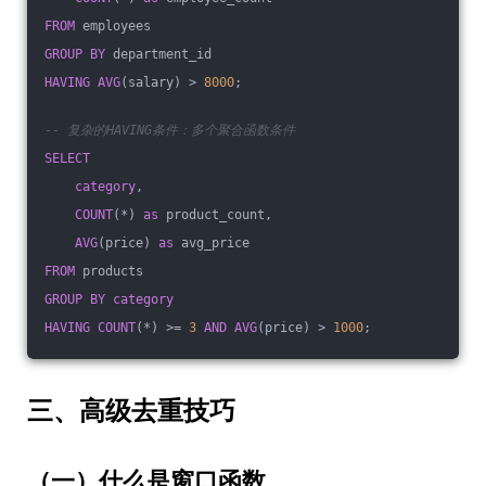
FROM
 employees 
GROUP
BY
 department_id
HAVING
AVG
(salary) > 
8000
;
-- 复杂的HAVING条件：多个聚合函数条件
SELECT
category
,
COUNT
(*) 
as
 product_count,
AVG
(price) 
as
 avg_price
FROM
 products 
GROUP
BY
category
HAVING
COUNT
(*) >= 
3
AND
AVG
(price) > 
1000
;
三、高级去重技巧
（一）什么是窗口函数