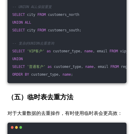
-- UNION ALL保留重复
SELECT
 city 
FROM
 customers_north
UNION
ALL
SELECT
 city 
FROM
 customers_south;
-- 复杂的UNION去重查询
SELECT
'VIP客户'
as
 customer_type, 
name
, email 
FROM
 vip_cu
UNION
SELECT
'普通客户'
as
 customer_type, 
name
, email 
FROM
 regula
ORDER
BY
 customer_type, 
name
;
（五）临时表去重方法
对于大量数据的去重操作，有时使用临时表会更高效：