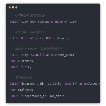
-- 使用GROUP BY实现去重
SELECT
 city 
FROM
 customers 
GROUP
BY
 city;
-- 等价于DISTINCT的写法
SELECT
DISTINCT
 city 
FROM
 customers;
-- GROUP BY的优势：可以同时进行统计
SELECT
 city, 
COUNT
(*) 
as
 customer_count 
FROM
 customers 
GROUP
BY
 city;
-- 多列分组去重
SELECT
 department_id, job_title, 
COUNT
(*) 
as
 employee_coun
FROM
 employees 
GROUP
BY
 department_id, job_title;