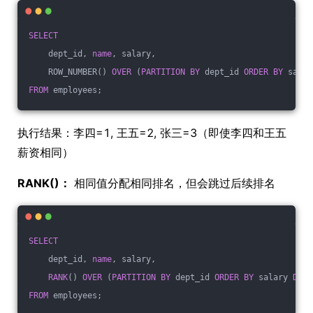
SELECT
    dept_id, 
name
, salary,
    ROW_NUMBER() 
OVER
 (
PARTITION
BY
 dept_id 
ORDER
BY
 salar
FROM
 employees;
执行结果：李四=1, 王五=2, 张三=3（即使李四和王五
薪资相同）
RANK()：
相同值分配相同排名，但会跳过后续排名
SELECT
    dept_id, 
name
, salary,
RANK
() 
OVER
 (
PARTITION
BY
 dept_id 
ORDER
BY
 salary 
DESC
FROM
 employees;