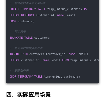
-- 创建临时表存储去重结果
CREATE
TEMPORARY
TABLE
 temp_unique_customers 
AS
SELECT
DISTINCT
 customer_id, 
name
, email 
FROM
 customers;
-- 清空原表
TRUNCATE
TABLE
 customers;
-- 将去重数据插入回原表
INSERT
INTO
 customers (customer_id, 
name
, email)
SELECT
 customer_id, 
name
, email 
FROM
 temp_unique_customers
-- 删除临时表
DROP
TEMPORARY
TABLE
 temp_unique_customers;
四、实际应用场景