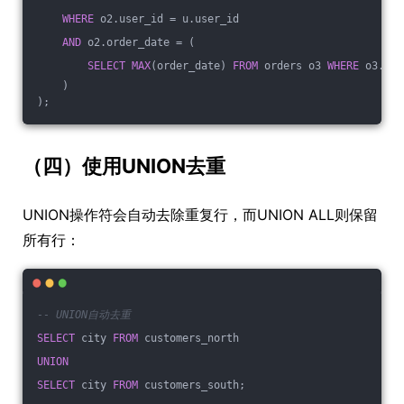
WHERE
 o2.user_id = u.user_id
AND
 o2.order_date = (
SELECT
MAX
(order_date) 
FROM
 orders o3 
WHERE
 o3.use
    )
);
（四）使用UNION去重
UNION操作符会自动去除重复行，而UNION ALL则保留
所有行：
-- UNION自动去重
SELECT
 city 
FROM
 customers_north
UNION
SELECT
 city 
FROM
 customers_south;