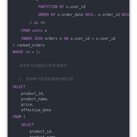
PARTITION
BY
 u.user_id
ORDER
BY
 o.order_date 
DESC
, o.order_id 
DESC
        ) 
as
 rn
FROM
users
 u
INNER
JOIN
 orders o 
ON
 u.user_id = o.user_id
) ranked_orders
WHERE
 rn = 
1
;
-- 其他常见的最新记录查询场景：
-- 1. 查询每个商品的最新价格记录
SELECT
    product_id,
    product_name,
    price,
    effective_date
FROM
 (
SELECT
        product_id,