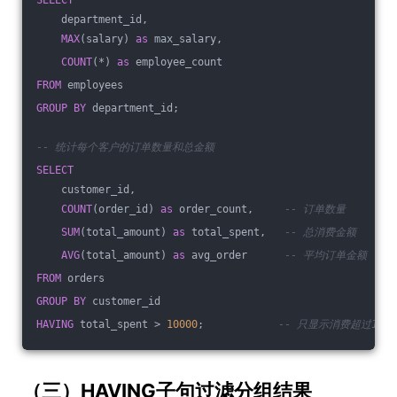
SELECT
    department_id,
MAX
(salary) 
as
 max_salary,
COUNT
(*) 
as
 employee_count
FROM
 employees 
GROUP
BY
 department_id;
-- 统计每个客户的订单数量和总金额
SELECT
    customer_id,
COUNT
(order_id) 
as
 order_count,     
-- 订单数量
SUM
(total_amount) 
as
 total_spent,   
-- 总消费金额
AVG
(total_amount) 
as
 avg_order      
-- 平均订单金额
FROM
 orders 
GROUP
BY
 customer_id
HAVING
 total_spent > 
10000
;            
-- 只显示消费超过1万
（三）HAVING子句过滤分组结果