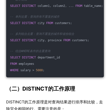
SELECT
DISTINCT
 column1, column2, ... 
FROM
 table_name;
-- 单列去重：查询所有不重复的城市
SELECT
DISTINCT
 city 
FROM
 customers;
-- 多列组合去重：查询不重复的城市和省份组合
SELECT
DISTINCT
 city, province 
FROM
 customers;
-- 结合WHERE条件的去重查询
SELECT
DISTINCT
 department_id 
FROM
 employees 
WHERE
 salary > 
5000
;
（二）DISTINCT的工作原理
DISTINCT的工作原理是对查询结果进行排序和比较，去
除完全相同的行。需要注意的是：