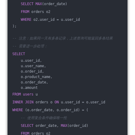
SELECT
MAX
(order_date)
FROM
 orders o2
WHERE
 o2.user_id = u.user_id
);
-- 注意：如果同一天有多条记录，上述查询可能返回多条结果
-- 需要进一步处理：
SELECT
    u.user_id,
    u.user_name,
    o.order_id,
    o.product_name,
    o.order_date,
    o.amount
FROM
users
 u
INNER
JOIN
 orders o 
ON
 u.user_id = o.user_id
WHERE
 (o.order_date, o.order_id) = (
-- 使用复合条件确保唯一性
SELECT
 order_date, 
MAX
(order_id)
FROM
 orders o2