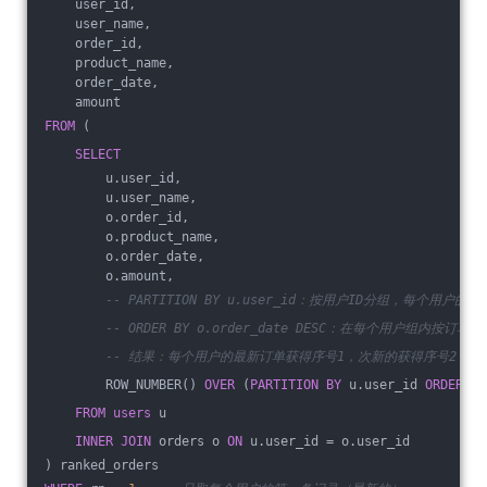
    user_id,
    user_name,
    order_id,
    product_name,
    order_date,
    amount
FROM
 (
SELECT
        u.user_id,
        u.user_name,
        o.order_id,
        o.product_name,
        o.order_date,
        o.amount,
-- PARTITION BY u.user_id：按用户ID分组，每个用户的
-- ORDER BY o.order_date DESC：在每个用户组内
-- 结果：每个用户的最新订单获得序号1，次新的获得序号2，以
        ROW_NUMBER() 
OVER
 (
PARTITION
BY
 u.user_id 
ORDER
BY
FROM
users
 u
INNER
JOIN
 orders o 
ON
 u.user_id = o.user_id
) ranked_orders