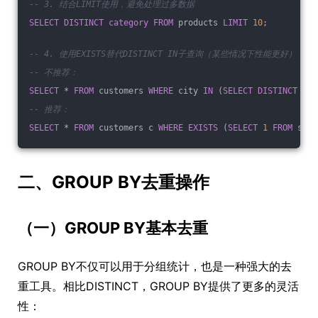
-- 3. 结合LIMIT使用，避免处理过多数据
SELECT
DISTINCT
category
FROM
 products 
LIMIT
10
;
-- 4. 使用EXISTS替代DISTINCT IN子查询（某些情况下性能更好）
-- 不推荐：
SELECT
 * 
FROM
 customers 
WHERE
 city 
IN
 (
SELECT
DISTINCT
 cit
-- 推荐：
SELECT
 * 
FROM
 customers c 
WHERE
EXISTS
 (
SELECT
1
FROM
 stor
二、GROUP BY去重操作
（一）GROUP BY基本去重
GROUP BY不仅可以用于分组统计，也是一种强大的去
重工具。相比DISTINCT，GROUP BY提供了更多的灵活
性：