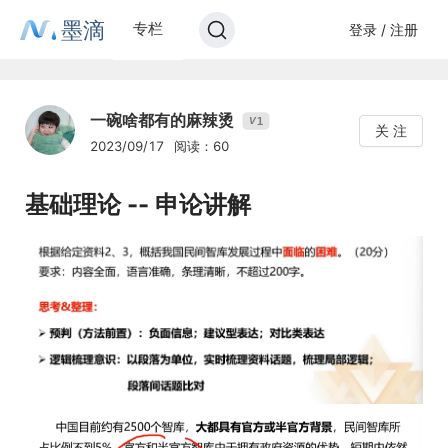
墨滴
专栏
登录 / 注册
一碗啥都有的麻辣烫
1
V
关 注
2023/09/17
阅读：60
基础理论 -- 申论讲解