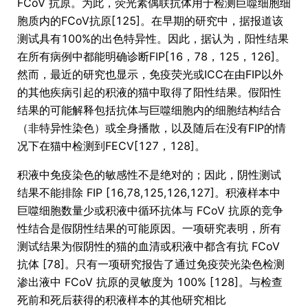
FCoV 抗原。为此，荧光素偶联抗体用于检测巨噬细胞细
胞质内的FCoV抗原[125]。在早期的研究中，据报道该
测试具有100%的出色特异性。因此，据认为，阳性结果
在所有病例中都能明确诊断FIP[16，78，125，126]。
然而，最近的研究也显示，免疫荧光或ICC在由FIP以外
的其他疾病引起的积液的猫中取得了阳性结果。假阳性
结果的可能解释包括抗体与巨噬细胞内的细胞结构结合
（非特异性染色）或全身播散，以及随后在没有FIP的情
况下在猫中检测到FECV[127，128]。
积液中免疫染色的敏感性不是绝对的；因此，阴性测试
结果不能排除 FIP [16,78,125,126,127]。积液样本中
巨噬细胞数量少或积液中循环抗体与 FCoV 抗原的竞争
性结合是假阴性结果的可能原因。一项研究表明，所有
测试结果为假阴性的猫的血清或积液中都含有抗 FCoV
抗体 [78]。只有一项研究报告了通过免疫荧光染色检测
渗出液中 FCoV 抗原的灵敏度为 100% [128]。与检查
死前和死后获得的积液样本的其他研究相比