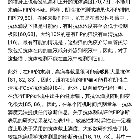
的猫身上也会发现高和上升的抗体滴度[70,73]，不能用
来确认FIP的怀疑。同样，阴性抗体测试结果也不能排除
FIP[79,80]。在终末期FIP中，尤其是在暴发性积液中，
抗体滴度下降是可能的，有时抗体浓度甚至会低于检测
极限[60,68]。大约10%的患有FIP的猫没有血清抗体
[16]。最有可能的情况是，这些猫的免疫介导血管炎导
致包括抗体在内的血液成分外渗到积液中，因此，对于
这些猫，抗体检测不能在血液中检测到它们。
此外，在FIP的末期，高病毒载量很可能会吸附大量抗体
[81, 82, 83]，因此，没有积液的FIP猫可能具有阴性血
清抗-FCoV抗体滴度[84]。此外，纵向研究已经证明，
在流行FIP的环境中出生的健康猫，其抗体滴度随时间变
化很大[85, 86]。因此，在单个随机时间点测量单一抗体
滴度无法提供任何诊断信息。关于抗体测试评估FIP诊断
表现的研究结果总结在表1中。敏感性和特异性在一定程
度上取决于采用的抗体截止滴度。大多数研究报告了比
较组织病理学抗体测量的诊断价值[16, 19, 78]。其中一