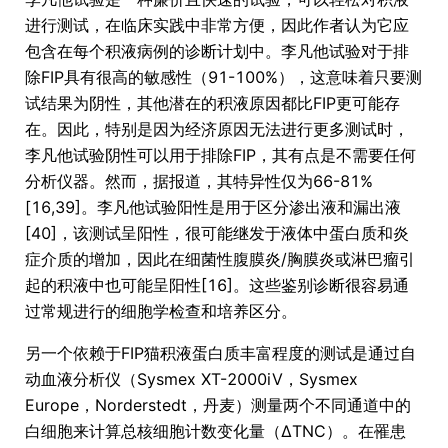
进行测试，在临床实践中非常方便，因此作者认为它应
包含在每个积液病例的诊断计划中。李凡他试验对于排
除FIP具有很高的敏感性（91-100%），这意味着只要测
试结果为阴性，其他潜在的积液原因都比FIP更可能存
在。因此，特别是因为经济原因无法进行更多测试时，
李凡他试验阴性可以用于排除FIP，其有点是不需要任何
分析仪器。然而，据报道，其特异性仅为66-81%
[16,39]。李凡他试验阳性是用于区分渗出液和漏出液
[40]，该测试呈阳性，很可能继发于液体中蛋白质和炎
症介质的增加，因此在细菌性腹膜炎/胸膜炎或淋巴瘤引
起的积液中也可能呈阳性[16]。这些鉴别诊断很容易通
过常规进行的细胞学检查和培养区分。
另一个依赖于FIP猫积液蛋白质丰富程度的测试是通过自
动血液分析仪（Sysmex XT-2000iV，Sysmex
Europe，Norderstedt，丹麦）测量两个不同通道中的
白细胞来计算总核细胞计数变化量（∆TNC）。在罹患