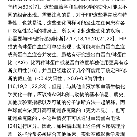
率约为89%[7]。这些血液学和生物化学的变化可能以不
同的组合出现。需要注意的是，对于FIP这些异常没有特
异性，也就是说，这些变化同样可能发生在任何患有各
种炎症性疾病的猫身上。所以可引起这些变化的疾病，
都需要与FIP进行鉴别诊断[7,17,18,19,20,21,22]。FIP
猫的高球蛋白血症可单独出现，也可能与低白蛋白血症
或高蛋白血症合并发生。虽然有研究提出白蛋白/球蛋白
比（A:G）比丙种球蛋白或总蛋白浓度单独使用更具有诊
断实用性[16]，并且已经建议了几个可能用于确定FIP诊
断的截止值（<0.4为阳性，>0.6-0.8为阴性）
[16,19,21,22,23]，但是，与其他血液学和血清生物化
学变化一样，应该将A:G比例与动物的基本信息、病史、
其他实验室指标以及可能的分子诊断方法一起解释。丙
种球蛋白浓度升高可能是多克隆的（更为常见），也可
能是单克隆的，在这种情况下可以通过血清蛋白电泳
[24]进行区分。因此，如果猫出现上述任何临床病理异
常，这些异常必须结合其他临床、实验室或影像学发现