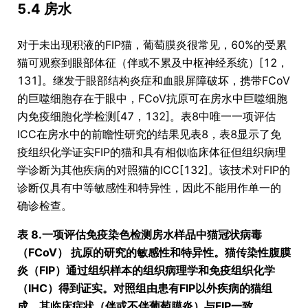
5.4 房水
对于未出现积液的FIP猫，葡萄膜炎很常见，60%的受累
猫可观察到眼部体征（伴或不累及中枢神经系统）[12，
131]。继发于眼部结构炎症和血眼屏障破坏，携带FCoV
的巨噬细胞存在于眼中，FCoV抗原可在房水中巨噬细胞
内免疫细胞化学检测[47，132]。表8中唯一一项评估
ICC在房水中的前瞻性研究的结果见表8，表8显示了免
疫组织化学证实FIP的猫和具有相似临床体征但组织病理
学诊断为其他疾病的对照猫的ICC[132]。该技术对FIP的
诊断仅具有中等敏感性和特异性，因此不能用作单一的
确诊检查。
表 8.一项评估免疫染色检测房水样品中猫冠状病毒
（FCoV） 抗原的研究的敏感性和特异性。猫传染性腹膜
炎（FIP）通过组织样本的组织病理学和免疫组织化学
（IHC）得到证实。对照组由患有FIP以外疾病的猫组
成，其临床症状（伴或不伴葡萄膜炎）与FIP一致。