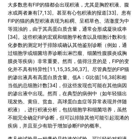
大多数患有FIP的猫都会出现积液，尤其是胸腔积液、腹
水或两者兼有[7,13]。甚至有心包积液的报道[33]。患有
FIP的猫的典型积液表现为粘稠、呈稻草色、清澈度为中
等混浊的，由于其高蛋白质含量，通常会形成凝块或串
[34]。这些积液的宏观和细胞学检查以及细胞计数和生
化参数的测定对于排除或确认其他鉴别诊断（例如，通
过细胞学或细菌培养诊断出淋巴瘤、细菌性腹膜炎或胸
膜炎等疾病）非常重要。然而，值得注意的是，FIP的变
化并不具有特异性[11,15,35,36,37]。尽管典型的FIP猫
的渗出液具有高蛋白质含量、低A：G比值[16,38]和相
当低的总细胞计数[34]，但这些发现也可能在其他病因
的渗出液中出现。然而，在典型的病例中（如年轻猫出
现发热、黄疸、贫血、高球蛋白血症等异常表现并伴随
积液），进行积液分析，包括细胞学和细菌培养，虽然
不能完全确定FIP诊断，但可以排除其他可能引起混淆的
疾病，并且至少有助于增加诊断FIP的概率。
李凡他试验是一种廉价且快速的试验，可以轻松对积液