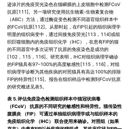
迹涂片的免疫荧光染色在猫瞬膜的上皮细胞中检测FCoV
抗原[111]。另一项研究使用抗生物素-生物素复合物
（ABC）方法，通过酶促变色检测不同器官组织样本中
的FCoV抗原[112]。从那时起，在FIP引起的组织病理学
明显的组织病变中，通过间接免疫荧光[113，114]或组
织巨噬细胞内的免疫组织化学（IHC），在患有FIP的猫
的不同器官中多次证明了抗原的免疫染色是成功的
[102，115，116]。研究表明，IHC对组织病理学确诊
的FIP猫具有97–100%的高度敏感性[115，116]，对组
织病理学诊断为其他疾病的对照猫具有高达100%的排除
FIP的特异性[115]。报告在组织样品中检测到FCoV抗原
的研究概述见表5。
表 5.评估免疫染色检测组织样本中猫冠状病毒
（FCoV） 抗原的不同研究的敏感性和特异性。猫传染性
腹膜炎 （FIP） 可通过单独组织病理学或与组织样本的
免疫组织化学 （IHC） 联合使用来确诊。对照组（如果
存在）由患有FIP以外疾病的猫组成，其临床症状与FIP一