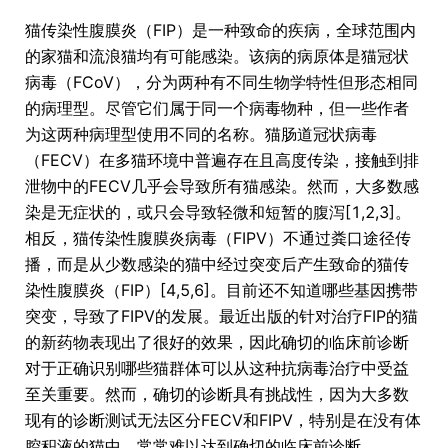
猫传染性腹膜炎（FIP）是一种致命的疾病，全球范围内
的家猫和流浪猫均有可能感染。该病的病原体是猫冠状
病毒（FCoV），分为两种有不同生物学特性但形态相同
的病理型。尽管它们属于同一个病毒物种，但一些作者
为这两种病理型使用不同的名称。猫肠道冠状病毒
（FECV）在多猫环境中普遍存在且高度传染，接触到排
泄物中的FECV几乎会导致所有猫感染。然而，大多数感
染是无症状的，或只会导致轻微和短暂的腹泻[1,2,3]。
相反，猫传染性腹膜炎病毒（FIPV）不通过粪口途径传
播，而是从少数感染的猫中经过突变后产生致命的猫传
染性腹膜炎（FIP）[4,5,6]。目前还不知道哪些基因携带
突变，导致了FIPV的发展。最近出版的针对治疗FIP的猫
的新药物表现出了很好的效果，因此确切的临床前诊断
对于正确识别哪些猫群体可以从这种抗病毒治疗中受益
至关重要。然而，确切的诊断具有挑战性，因为大多数
现有的诊断测试无法区分FECV和FIPV，特别是在没有体
腔积液的猫中，常常难以达到确切的临床前诊断。