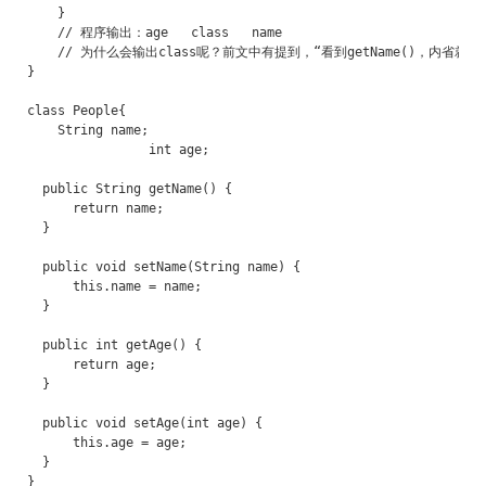
    }

    // 程序输出：age   class   name 

    // 为什么会输出class呢？前文中有提到，“看到getName()，内
}

class People{

    String name;

		int age;

  public String getName() {

      return name;

  }

  public void setName(String name) {

      this.name = name;

  }

  public int getAge() {

      return age;

  }

  public void setAge(int age) {

      this.age = age;

  }
