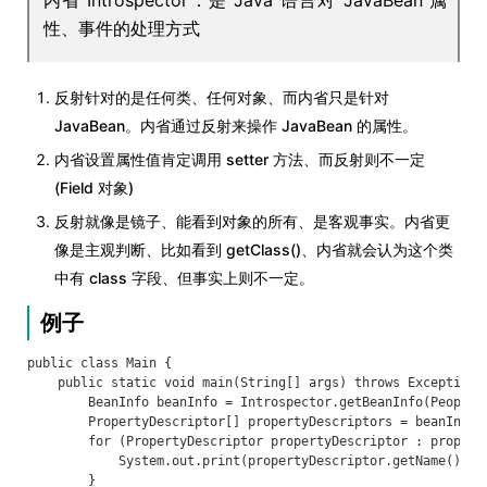
内省 Introspector：是 Java 语言对 JavaBean 属
性、事件的处理方式
反射针对的是任何类、任何对象、而内省只是针对
JavaBean。内省通过反射来操作 JavaBean 的属性。
内省设置属性值肯定调用 setter 方法、而反射则不一定
(Field 对象)
反射就像是镜子、能看到对象的所有、是客观事实。内省更
像是主观判断、比如看到 getClass()、内省就会认为这个类
中有 class 字段、但事实上则不一定。
例子
public class Main {

    public static void main(String[] args) throws Exception{

        BeanInfo beanInfo = Introspector.getBeanInfo(People.c
        PropertyDescriptor[] propertyDescriptors = beanInfo.g
        for (PropertyDescriptor propertyDescriptor : property
            System.out.print(propertyDescriptor.getName()+"  
        }
