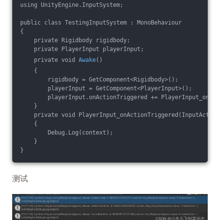
using UnityEngine.InputSystem;
public class TestingInputSystem : MonoBehaviour
{
    private Rigidbody rigidbody;
    private PlayerInput playerInput;
    private void 
Awake
()
    {
        rigidbody = GetComponent<Rigidbody>();
        playerInput = GetComponent<PlayerInput>();
        playerInput.onActionTriggered += PlayerInput_onAct
    }
    private void PlayerInput_onActionTriggered(InputAction
    {
        Debug.Log(context);
    }
}
测试