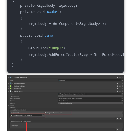
{
    private Rigidbody rigidbody;
    private void 
Awake
()
    {
        rigidbody = GetComponent<Rigidbody>();
    }
    public void 
Jump
()
    {
        Debug.Log(
"Jump!"
);
        rigidbody.AddForce(Vector3.up * 5f, ForceMode.Impu
    }
}