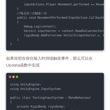
        inputActions.Player.Movement.performed += Movement
    }
    //每点击一次触发一次
    public void MovementPerformed(InputAction.CallbackCont
    {
        Debug.Log(context);
        Vector2 inputVector = context.ReadValue<Vector2>()
        rigidbody.AddForce(new Vector3(inputVector.x, 0, i
    }
}
如果你想在按住输入时持续触发事件，那么可以在
Update函数中实现
using UnityEngine;
using UnityEngine.InputSystem;
public class TestingInputSystem : MonoBehaviour
{
    private Rigidbody rigidbody;