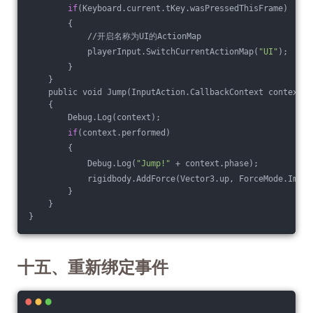
if
(Keyboard.current.tKey.wasPressedThisFrame)
        {
            //开启名称为UI的ActionMap
            playerInput.SwitchCurrentActionMap(
"UI"
);
        }
    }
    public void Jump(InputAction.CallbackContext context)
    {
        Debug.Log(context);
if
(context.performed)
        {
            Debug.Log(
"Jump!"
 + context.phase);
            rigidbody.AddForce(Vector3.up, ForceMode.Impul
        }
    }
}
十五、重新绑定事件