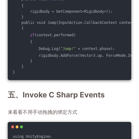
    {
        rigidbody = GetComponent<Rigidbody>();
    }
    public void Jump(InputAction.CallbackContext context)
    {
if
(context.performed)
        {
            Debug.Log(
"Jump!"
 + context.phase);
            rigidbody.AddForce(Vector3.up, ForceMode.Impul
        }
    }
}
五、Invoke C Sharp Events
来看看不用手动拖拽的绑定方式
using UnityEngine;