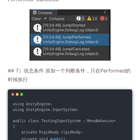
## 7）状态条件 添加一个判断条件，只在Performed的
时候执行
using UnityEngine;
using UnityEngine.InputSystem;
public class TestingInputSystem : MonoBehaviour
{
    private Rigidbody rigidbody;
    private void 
Awake
()