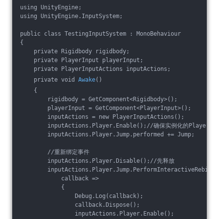
using UnityEngine;
using UnityEngine.InputSystem;
public class TestingInputSystem : MonoBehaviour
{
    private Rigidbody rigidbody;
    private PlayerInput playerInput;
    private PlayerInputActions inputActions;
    private void 
Awake
()
    {
        rigidbody = GetComponent<Rigidbody>();
        playerInput = GetComponent<PlayerInput>();
        inputActions = new PlayerInputActions();
        inputActions.Player.Enable();//确保实例化的Pla
        inputActions.Player.Jump.performed += Jump;
        //重新绑定事件
        inputActions.Player.Disable();//先释放
        inputActions.Player.Jump.PerformInteractiveRebindi
            callback =>
            {
                Debug.Log(callback);
                callback.Dispose();
                inputActions.Player.Enable();