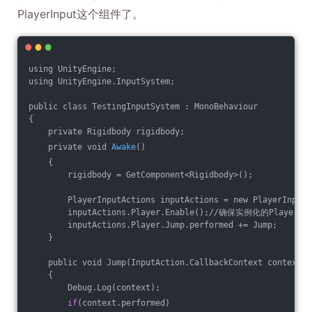
PlayerInput这个组件了。
using UnityEngine;
using UnityEngine.InputSystem;
public class TestingInputSystem : MonoBehaviour
{
    private Rigidbody rigidbody;
    private void 
Awake
()
    {
        rigidbody = GetComponent<Rigidbody>();
        PlayerInputActions inputActions = new PlayerInputA
        inputActions.Player.Enable();//确保实例化的Pla
        inputActions.Player.Jump.performed += Jump;
    }
    public void Jump(InputAction.CallbackContext context)
    {
        Debug.Log(context);
if
(context.performed)