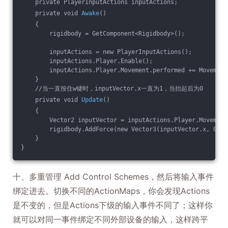
    private PlayerInputActions inputActions;
    private void 
Awake
()
    {
        rigidbody = GetComponent<Rigidbody>();
        inputActions = new PlayerInputActions();
        inputActions.Player.Enable();
        inputActions.Player.Movement.performed += Movement
    }
    //当一直按住w键时，inputVector.x一直为1，当抬起后为0
    private void 
Update
()
    {
        Vector2 inputVector = inputActions.Player.Movement
        rigidbody.AddForce(new Vector3(inputVector.x, 0, i
    }
}
十、多重管理 Add Control Schemes，然后将输入事件
绑定进去。切换不同的ActionMaps，你会发现Actions
是不变的，但是Actions下级的输入事件不同了；这样你
就可以对同一事件绑定不同外部设备的输入，这样跨平