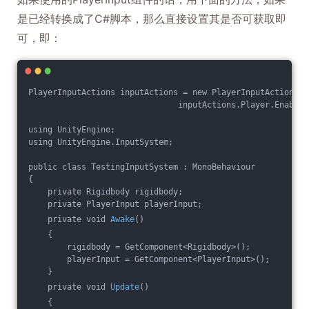
是已经转换成了C#脚本，那么直接设置其是否可获取即
可，即：
PlayerInputActions inputActions = new PlayerInputActions()
                               inputActions.Player.Enable(
using UnityEngine;
using UnityEngine.InputSystem;
public class TestingInputSystem : MonoBehaviour
{
    private Rigidbody rigidbody;
    private PlayerInput playerInput;
    private void 
Awake
()
    {
        rigidbody = GetComponent<Rigidbody>();
        playerInput = GetComponent<PlayerInput>();
    }
    private void 
Update
()
    {