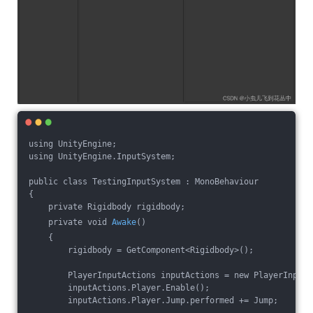
using UnityEngine;
using UnityEngine.InputSystem;
public class TestingInputSystem : MonoBehaviour
{
    private Rigidbody rigidbody;
    private void 
Awake
()
    {
        rigidbody = GetComponent<Rigidbody>();
        PlayerInputActions inputActions = new PlayerInputA
        inputActions.Player.Enable();
        inputActions.Player.Jump.performed += Jump;