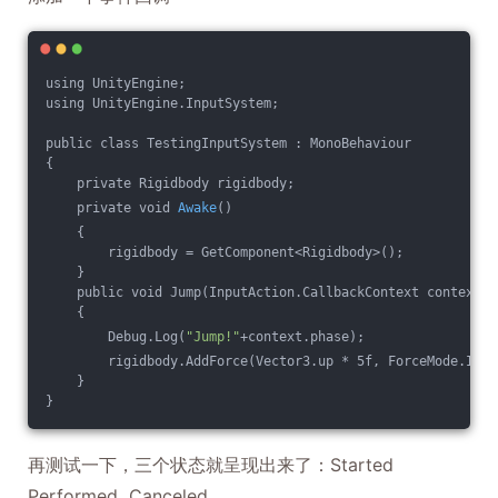
using UnityEngine;
using UnityEngine.InputSystem;
public class TestingInputSystem : MonoBehaviour
{
    private Rigidbody rigidbody;
    private void 
Awake
()
    {
        rigidbody = GetComponent<Rigidbody>();
    }
    public void Jump(InputAction.CallbackContext context)
    {
        Debug.Log(
"Jump!"
+context.phase);
        rigidbody.AddForce(Vector3.up * 5f, ForceMode.Impu
    }
}
再测试一下，三个状态就呈现出来了：Started
Performed Canceled