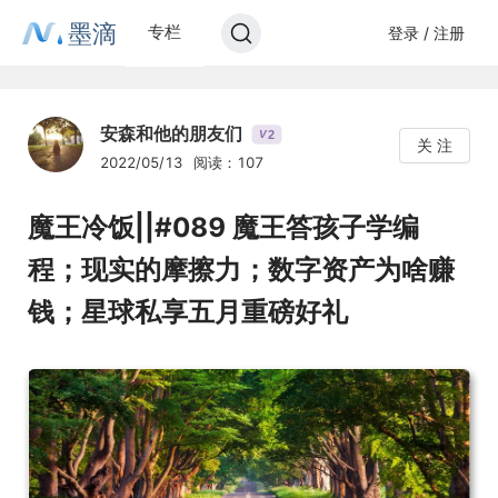
墨滴
专栏
登录 / 注册
安森和他的朋友们
2
V
关 注
2022/05/13
阅读：107
魔王冷饭||#089 魔王答孩子学编
程；现实的摩擦力；数字资产为啥赚
钱；星球私享五月重磅好礼