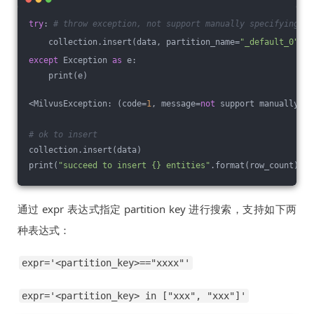
try
: 
# throw exception, not support manually specifying th
    collection.insert(data, partition_name=
"_default_0"
)
except
 Exception 
as
 e:
    print(e)
<MilvusException: (code=
1
, message=
not
 support manually sp
# ok to insert
collection.insert(data)
print(
"succeed to insert {} entities"
.format(row_count))
通过 expr 表达式指定 partition key 进行搜索，支持如下两
种表达式：
expr='<partition_key>=="xxxx"'
expr='<partition_key> in ["xxx", "xxx"]'