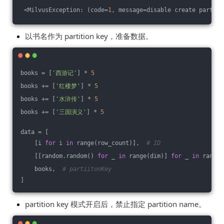
 <MilvusException: (code=
1
, message=disable create partiti
以书名作为 partition key，准备数据。
books = [
'西游记'
] * 
5
books += [
'红楼梦'
] * 
5
books += [
'水浒传'
] * 
5
books += [
'三国演义'
] * 
5
data = [
    [i 
for
 i 
in
 range(row_count)],  
# ID
    [[random.random() 
for
 _ 
in
 range(dim)] 
for
 _ 
in
 range(
    books,  
# partiitonKey
]
partition key 模式开启后，禁止指定 partition name。