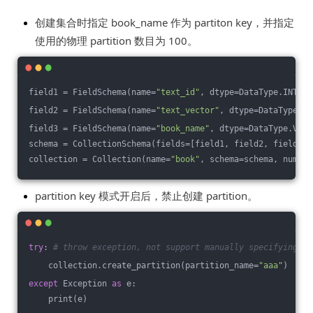
创建集合时指定 book_name 作为 partiton key，并指定
使用的物理 partition 数目为 100。
field1 = FieldSchema(name=
"text_id"
, dtype=DataType.INT64,
field2 = FieldSchema(name=
"text_vector"
, dtype=DataType.FL
field3 = FieldSchema(name=
"book_name"
, dtype=DataType.VARC
schema = CollectionSchema(fields=[field1, field2, field3])
collection = Collection(name=
"book"
, schema=schema, num_pa
partition key 模式开启后，禁止创建 partition。
try
: 
# throw exception, not support manually specifying th
    collection.create_partition(partition_name=
"aaa"
)
except
 Exception 
as
 e:
    print(e)