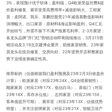
3%，表现预计优于软体；盈利端，Q4欧派受益控费&提
价盈利修复、索菲亚受高费用率+减值影响大。工程家
居：皮阿诺、我乐、东鹏控股受21年减值基数低影响利
润增幅大。出口家居：原材料&海运影响盈利，Q4汇兑
开始转亏，外需不振下不满产拖累毛利率。2-3月展望：
各龙头品牌“开门红”营销活动即将陆续推出，3月315营
销活动及3.19北京建博会重开，助推家居销售。23年家
居龙头在疫后修复、交房向好、22年逆势开店和整家趋
势下业绩改善确定性高。
推荐标的（估值根据我们盈利预测及23年2月3日收盘价
计算）：欧派家居（对应23年24X，Q4业绩展韧性）、
顾家家居（对应23年17X，低估白马）、喜临门（对应
23年16X，库存水位低）、志邦家居（对应23年15X，
客单值提升可期）、索菲亚（对应23年13X，估值优势
明显），并关注箭牌家居（对应23年21X，智能卫浴产