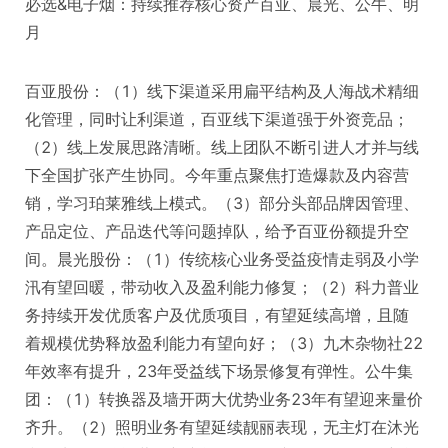
必选&电子烟：持续推荐核心资产百亚、晨光、公牛、明
月
百亚股份：（1）线下渠道采用扁平结构及人海战术精细
化管理，同时让利渠道，百亚线下渠道强于外资竞品；
（2）线上发展思路清晰。线上团队不断引进人才并与线
下全国扩张产生协同。今年重点聚焦打造爆款及内容营
销，学习珀莱雅线上模式。（3）部分头部品牌因管理、
产品定位、产品迭代等问题掉队，给予百亚份额提升空
间。晨光股份：（1）传统核心业务受益疫情走弱及小学
汛有望回暖，带动收入及盈利能力修复；（2）科力普业
务持续开发优质客户及优质项目，有望延续高增，且随
着规模优势释放盈利能力有望向好；（3）九木杂物社22
年效率有提升，23年受益线下场景修复有弹性。公牛集
团：（1）转换器及墙开两大优势业务23年有望迎来量价
齐升。（2）照明业务有望延续靓丽表现，无主灯在沐光