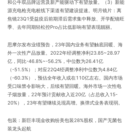
和公牛双品牌运营及新产能驱动下有望放量。（3）新能
源充电枪充电桩线下渠道有望建设提速。明月镜片：离
焦镜23Q1受益疫后前期滞后需求集中释放、开学配镜旺
季、去年同期轻松控Pro占比低影响有望表现靓丽。
思摩尔发布业绩预告，23年国内业务有望触底回暖、海
外一次性产品放量。2022年经调整净利23.85~28.97
亿，同比-46.8%~-56.2%，中位数为26.41亿
（-51.5%）；对应22Q4经调整净利中位数为4.84亿
（-60.3%），预估全年收入或在110亿左右。国内市场
受口味禁令影响大，后续有望回暖。海外市场一次性电
子烟放量，22年预计贡献收入近20亿（占总收入15-
20%），23年有望继续兑现高增。换弹式业务表现弱。
包装：新巨丰现金收购纷美包装28%股权，国产无菌包
装龙头起航