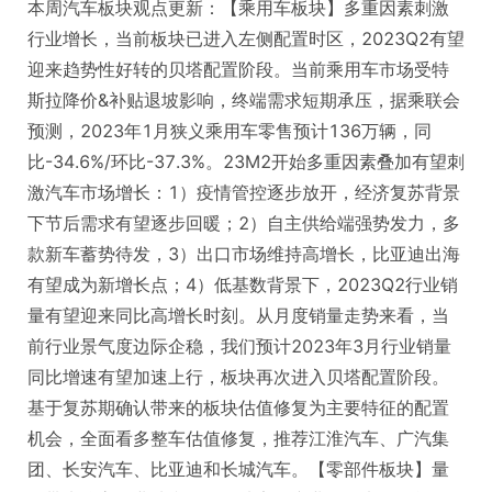
本周汽车板块观点更新：【乘用车板块】多重因素刺激
行业增长，当前板块已进入左侧配置时区，2023Q2有望
迎来趋势性好转的贝塔配置阶段。当前乘用车市场受特
斯拉降价&补贴退坡影响，终端需求短期承压，据乘联会
预测，2023年1月狭义乘用车零售预计136万辆，同
比-34.6%/环比-37.3%。23M2开始多重因素叠加有望刺
激汽车市场增长：1）疫情管控逐步放开，经济复苏背景
下节后需求有望逐步回暖；2）自主供给端强势发力，多
款新车蓄势待发，3）出口市场维持高增长，比亚迪出海
有望成为新增长点；4）低基数背景下，2023Q2行业销
量有望迎来同比高增长时刻。从月度销量走势来看，当
前行业景气度边际企稳，我们预计2023年3月行业销量
同比增速有望加速上行，板块再次进入贝塔配置阶段。
基于复苏期确认带来的板块估值修复为主要特征的配置
机会，全面看多整车估值修复，推荐江淮汽车、广汽集
团、长安汽车、比亚迪和长城汽车。【零部件板块】量