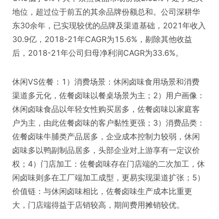
地位，超过位于前五的其余品牌份额总和。公司深耕华
东30余年，已实现较优的品牌及渠道基础，2021年收入
30.9亿，2018-21年CAGR为15.6%，剔除其他收益
后，2018-21年公司归母净利润CAGR为33.6%。
休闲VS佐餐：1）消费场景：休闲卤味食用场景和消费
渠道多元化，佐餐卤味以餐桌场景为主；2）用户画像：
休闲卤味食品以年轻女性购买居多，佐餐卤味以家庭客
户为主，由此佐餐卤味的客户黏性更强；3）消费品类：
佐餐卤味牛脯类产品居多，企业成本控制力较弱，休闲
卤味多以鸭副制品居多，头部企业对上游享有一定议价
权；4）门店加工：佐餐卤味存在门店端的二次加工，休
闲卤味则多在工厂端加工成型，更易实现渠道扩张；5）
价值链：与休闲卤味相比，佐餐卤味生产成本比重更
大，门店端得益于店销较高，期间费用摊销较优。