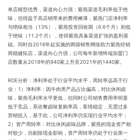
单店模型优秀，渠道向心力强：紫燕渠道毛利率低于绝
味，但得益于高店销带来的费用摊薄，紫燕门店净利率
与绝味相当（13%），紫燕投资回收期（6.6个月）则低
于绝味（11.2个月），使得紫燕具备渠道扩张的盈利基
础。同时自2016年起实施的两级销售网络助力紫燕经销
商稳健拓店，渠道向心力强，公司每年新增终端加盟门
店数量从2018年的940家上升至2021年的1440家。
ROE分析：净利率处于行业平均水平，周转率远高于行
业：1）净利率：因牛肉类产品占比偏高，对比休闲卤
味，紫燕毛利率水平更低，但同时公司销售费用率明显
低于竞品，系佐餐卤味复购率高，客情稳定，无需过多
营销投入，基于此，公司净利率仍实现行业平均水平；
2）资产周转率：对比休闲卤味品牌，紫燕的现金资产相
对较少，但剔除现金影响，资产周转率仍处于行业第一