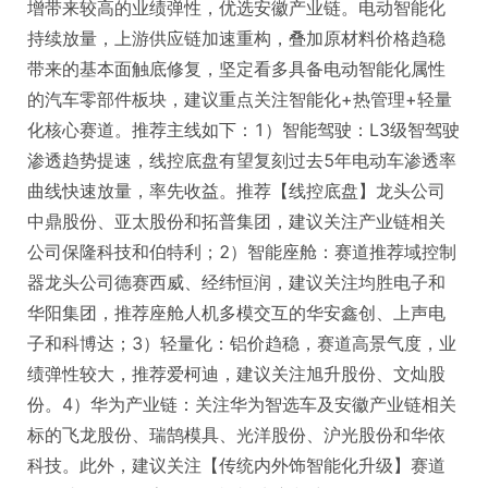
增带来较高的业绩弹性，优选安徽产业链。电动智能化
持续放量，上游供应链加速重构，叠加原材料价格趋稳
带来的基本面触底修复，坚定看多具备电动智能化属性
的汽车零部件板块，建议重点关注智能化+热管理+轻量
化核心赛道。推荐主线如下：1）智能驾驶：L3级智驾驶
渗透趋势提速，线控底盘有望复刻过去5年电动车渗透率
曲线快速放量，率先收益。推荐【线控底盘】龙头公司
中鼎股份、亚太股份和拓普集团，建议关注产业链相关
公司保隆科技和伯特利；2）智能座舱：赛道推荐域控制
器龙头公司德赛西威、经纬恒润，建议关注均胜电子和
华阳集团，推荐座舱人机多模交互的华安鑫创、上声电
子和科博达；3）轻量化：铝价趋稳，赛道高景气度，业
绩弹性较大，推荐爱柯迪，建议关注旭升股份、文灿股
份。4）华为产业链：关注华为智选车及安徽产业链相关
标的飞龙股份、瑞鹄模具、光洋股份、沪光股份和华依
科技。此外，建议关注【传统内外饰智能化升级】赛道