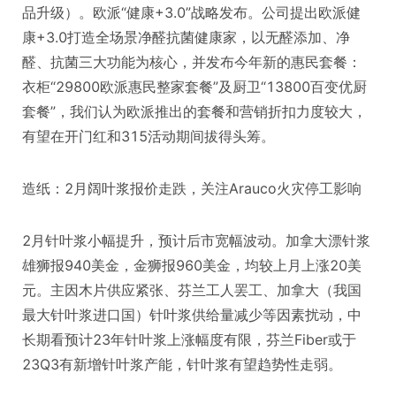
品升级）。欧派“健康+3.0”战略发布。公司提出欧派健
康+3.0打造全场景净醛抗菌健康家，以无醛添加、净
醛、抗菌三大功能为核心，并发布今年新的惠民套餐：
衣柜“29800欧派惠民整家套餐”及厨卫“13800百变优厨
套餐”，我们认为欧派推出的套餐和营销折扣力度较大，
有望在开门红和315活动期间拔得头筹。
造纸：2月阔叶浆报价走跌，关注Arauco火灾停工影响
2月针叶浆小幅提升，预计后市宽幅波动。加拿大漂针浆
雄狮报940美金，金狮报960美金，均较上月上涨20美
元。主因木片供应紧张、芬兰工人罢工、加拿大（我国
最大针叶浆进口国）针叶浆供给量减少等因素扰动，中
长期看预计23年针叶浆上涨幅度有限，芬兰Fiber或于
23Q3有新增针叶浆产能，针叶浆有望趋势性走弱。