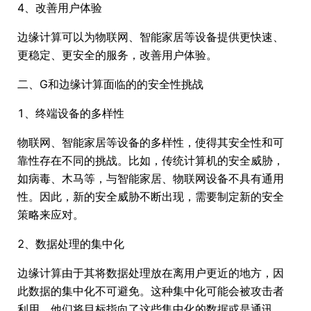
4、改善用户体验
边缘计算可以为物联网、智能家居等设备提供更快速、
更稳定、更安全的服务，改善用户体验。
二、G和边缘计算面临的的安全性挑战
1、终端设备的多样性
物联网、智能家居等设备的多样性，使得其安全性和可
靠性存在不同的挑战。比如，传统计算机的安全威胁，
如病毒、木马等，与智能家居、物联网设备不具有通用
性。因此，新的安全威胁不断出现，需要制定新的安全
策略来应对。
2、数据处理的集中化
边缘计算由于其将数据处理放在离用户更近的地方，因
此数据的集中化不可避免。这种集中化可能会被攻击者
利用，他们将目标指向了这些集中化的数据或是通讯，