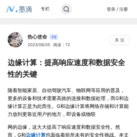
墨滴
专栏
登录 / 注册
热心使命
3
V
关 注
2023/06/05
阅读：72
边缘计算：提高响应速度和数据安全
性的关键
随着智能家居、自动驾驶汽车、物联网等应用的普及，
更多的设备和技术需要高效的连接和数据处理，而G和边
缘计算正是为此而生。G和边缘计算将网络存储和计算能
力放到更靠近用户的地方，即设备或物联
网的边缘，这大大提高了响应速度和数据安全性。然
而，G和
边缘计算
也面临着前所未有的安全性挑战。本文