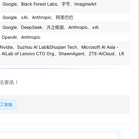
、Google、Black Forest Labs、字节、ImagineArt
、Google、xAI、Anthropic、阿里巴巴
、Google、DeepSeek、月之暗面、Anthropic、xAI
、OpenAI、Anthropic
Nvidia、Suzhou AI Lab&Shuqian Tech、Microsoft AI Asia -
 AILab of Lenovo CTO Org、ShawnAgent、ZTE-AICloud、LR
前沿资讯！
工智能