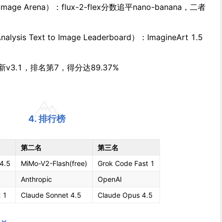
age Arena）：flux-2-flex分数追平nano-banana，二者
ysis Text to Image Leaderboard）：ImagineArt 1.5
更新v3.1，排名第7，得分达89.37%
4. 排行榜
第二名
第三名
4.5
MiMo-V2-Flash(free)
Grok Code Fast 1
Anthropic
OpenAI
 1
Claude Sonnet 4.5
Claude Opus 4.5