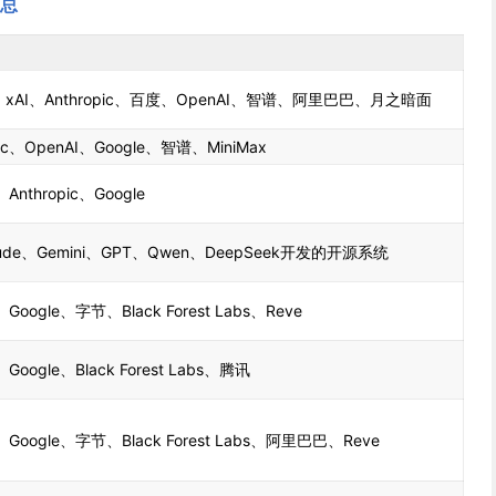
总
司
e、xAI、Anthropic、百度、OpenAI、智谱、阿里巴巴、月之暗面
pic、OpenAI、Google、智谱、MiniMax
、Anthropic、Google
ude、Gemini、GPT、Qwen、DeepSeek开发的开源系统
、Google、字节、Black Forest Labs、Reve
、Google、Black Forest Labs、腾讯
、Google、字节、Black Forest Labs、阿里巴巴、Reve