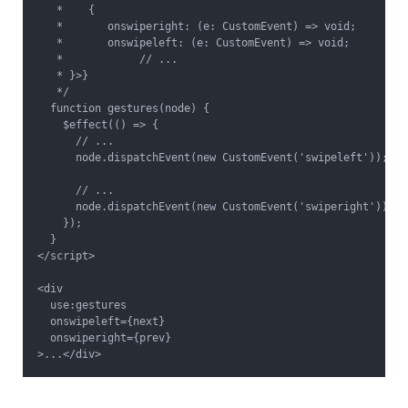
   * 	{

   * 	   onswiperight: (e: CustomEvent) => void;

   * 	   onswipeleft: (e: CustomEvent) => void;

   * 		// ...

   * }>}

   */

  function gestures(node) {

    $effect(() => {

      // ...

      node.dispatchEvent(new CustomEvent('swipeleft'));

      // ...

      node.dispatchEvent(new CustomEvent('swiperight'));

    });

  }

</script>

<div

  use:gestures

  onswipeleft={next}

  onswiperight={prev}
