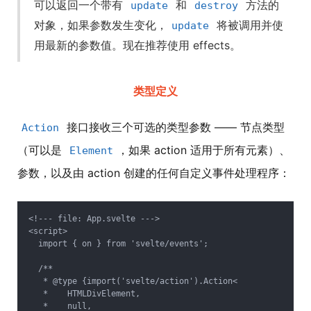
可以返回一个带有
和
方法的
update
destroy
对象，如果参数发生变化，
将被调用并使
update
用最新的参数值。现在推荐使用 effects。
类型定义
接口接收三个可选的类型参数 —— 节点类型
Action
（可以是
，如果 action 适用于所有元素）、
Element
参数，以及由 action 创建的任何自定义事件处理程序：
<!--- file: App.svelte --->

<script>

  import { on } from 'svelte/events';

  /**

   * @type {import('svelte/action').Action<

   * 	HTMLDivElement,

   * 	null,
