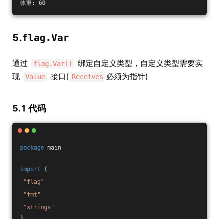
体重: 60
5.
flag.Var
通过
绑定自定义类型，自定义类型需要实
flag.Var()
现
接口(
必须为指针)
Value
Receives
5.1 代码
package
 main
import
 (
"flag"
"fmt"
"strings"
)