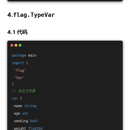
4.
flag.TypeVar
4.1 代码
package
 main
import
 (
"flag"
"fmt"
)
// 先定义变量
var
 (
 name 
string
 age 
int
 smoking 
bool
 weight 
float64