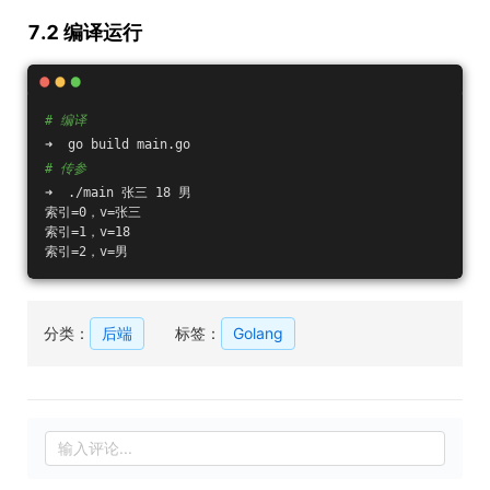
7.2 编译运行
# 编译
➜  go build main.go 
# 传参
➜  ./main 张三 18 男  
索引=0，v=张三
索引=1，v=18
索引=2，v=男
分类：
后端
标签：
Golang