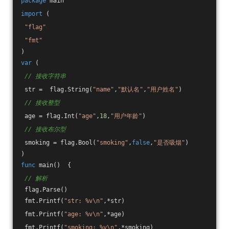
package
 main
import
 (
"flag"
"fmt"
)
var
 (
// 接收字符串
 str =  flag.String(
"name"
,
"默认名"
,
"用户姓名"
)
// 接收整型
 age = flag.Int(
"age"
,
18
,
"用户年龄"
)
// 接收布尔型
 smoking = flag.Bool(
"smoking"
,
false
,
"是否吸烟"
)
)
func
main
()
  {
// 解析
 flag.Parse()
 fmt.Printf(
"str: %v\n"
,*str)
 fmt.Printf(
"age: %v\n"
,*age)
 fmt.Printf(
"smoking: %v\n"
,*smoking)