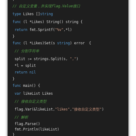
// 自定义变量，并实现flag.Value接口
type
 Likes []
string
func
(l *Likes)
String
()
string
 {
return
 fmt.Sprintf(
"%v"
,*l)
}
func
(l *Likes)
Set
(s 
string
)
error
  {
// 分割字符串
 split := strings.Split(s, 
","
)
 *l = split
return
nil
}
func
main
()
 {
var
 likeList Likes
// 接收自定义类型
 flag.Var(&likeList,
"likes"
,
"接收自定义类型"
)
// 解析
 flag.Parse()
 fmt.Println(likeList)
}