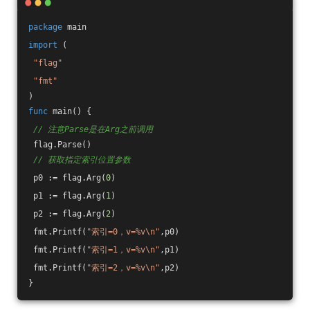
package
 main
import
 (
"flag"
"fmt"
)
func
main
()
 {
// 注意Parse是在Arg之前调用
 flag.Parse()
// 获取指定索引位置参数
 p0 := flag.Arg(
0
)
 p1 := flag.Arg(
1
)
 p2 := flag.Arg(
2
)
 fmt.Printf(
"索引=0，v=%v\n"
,p0)
 fmt.Printf(
"索引=1，v=%v\n"
,p1)
 fmt.Printf(
"索引=2，v=%v\n"
,p2)
}