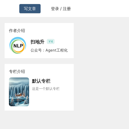
写文章
登录 / 注册
作者介绍
扫地升
4
V
公众号：Agent工程化
专栏介绍
默认专栏
这是一个默认专栏