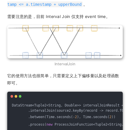
。
tamp <= a.timestamp + upperBound
需要注意的是，目前 Interval Join 仅支持 event time。
IntervalJoin
它的使用方法也很简单，只需要定义上下偏移量以及处理函数
即可。
DataStream<Tuple2<String, Double>> intervalJoinResult = so
        .intervalJoin(source2.keyBy(record -> record.f0))
        .between(Time.seconds(-
2
), Time.seconds(
2
))
        .process(
new
 ProcessJoinFunction<Tuple2<String, Do