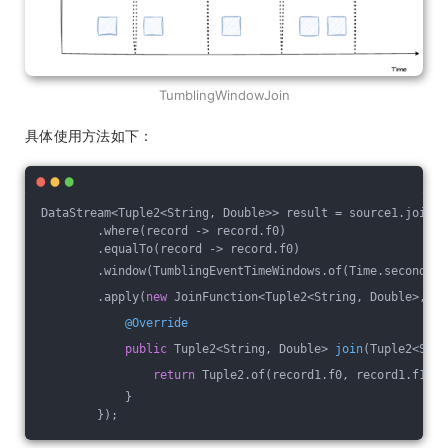
TumblingWindowJoin
具体使用方法如下：
DataStream<Tuple2<String, Double>> result = source1.join(s
        .where(record -> record.f0)
        .equalTo(record -> record.f0)
        .window(TumblingEventTimeWindows.of(Time.seconds(
2
        .apply(
new
 JoinFunction<Tuple2<String, Double>, Tu
@Override
public
 Tuple2<String, Double> 
join
(Tuple2<Stri
return
 Tuple2.of(record1.f0, record1.f1);
            }
        });