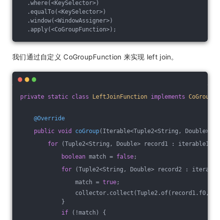
  .where(<KeySelector>)
  .equalTo(<KeySelector>)
  .window(<WindowAssigner>)
  .apply(<CoGroupFunction>);
我们通过自定义 CoGroupFunction 来实现 left join。
private
static
class
LeftJoinFunction
implements
CoGroupFu
@Override
public
void
coGroup
(Iterable<Tuple2<String, Double>> i
for
 (Tuple2<String, Double> record1 : iterable1) {
boolean
 match = 
false
;
for
 (Tuple2<String, Double> record2 : iterable
                match = 
true
;
                collector.collect(Tuple2.of(record1.f0, re
            }
if
 (!match) {