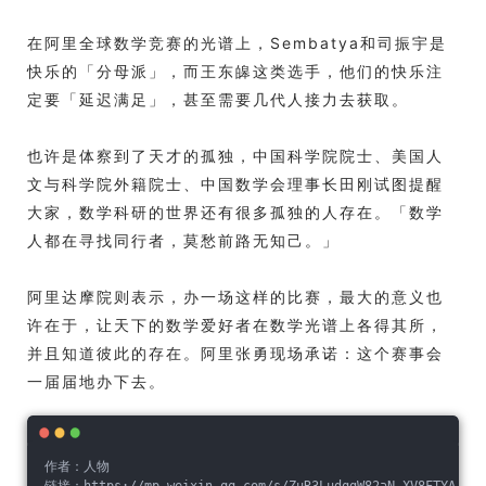
在阿里全球数学竞赛的光谱上，Sembatya和司振宇是
快乐的「分母派」，而王东皞这类选手，他们的快乐注
定要「延迟满足」，甚至需要几代人接力去获取。
也许是体察到了天才的孤独，中国科学院院士、美国人
文与科学院外籍院士、中国数学会理事长田刚试图提醒
大家，数学科研的世界还有很多孤独的人存在。「数学
人都在寻找同行者，莫愁前路无知己。」
阿里达摩院则表示，办一场这样的比赛，最大的意义也
许在于，让天下的数学爱好者在数学光谱上各得其所，
并且知道彼此的存在。阿里张勇现场承诺：这个赛事会
一届届地办下去。
作者：人物
链接：https://mp.weixin.qq.com/s/ZuR3LudqgW82aN-XV8FTYA