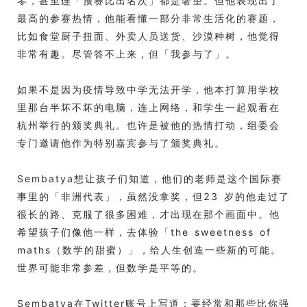
零，甚至连「预赛比出名次」都是奢望。但他表现出了
最高的参赛热情，他能看懂一部分非常生活化的赛题，
比如食堂厨子扭面、外卖人员送货、沙漠种树，他觉得
非常有趣。尽管答不上来，但「我参与了」。
如果不是因为疫情导致中学无法开学，他本打算用学校
里那台半坏不坏的电脑，连上网络，和学生一起观看在
杭州举行的颁奖典礼。也许是被他的热情打动，组委会
专门邀请他作为特别嘉宾参与了颁奖典礼。
Sembatya想让孩子们知道，他们的老师是这个国际赛
事里的「非洲代表」，虽然没拿奖，但23 岁的他走过了
很长的路、克服了很多困难，才出现在那个画面中。他
希望孩子们像他一样，去体验「the sweetness of
maths（数学的甜蜜）」，给人生创造一些新的可能。
世界可能非常参差，但数学是平等的。
Sembatya在Twitter账号上写道：要经常和那些比你强