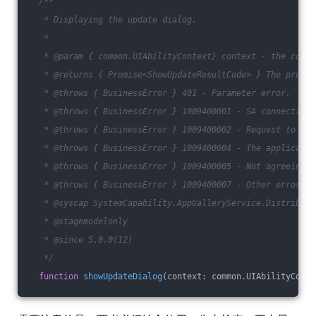
/**
   * Displaying the update dialog.
   *
   * @param { common.UIAbilityContext} context - the conte
   * @returns { Promise<ShowUpdateResultCode> } The promis
   * @throws { BusinessError } 401 - Parameter error.
   * @throws { BusinessError } 1009400001 - SA connection 
   * @throws { BusinessError } 1009400002 - Request to ser
   * @throws { BusinessError } 1009400004 - The applicatio
   * @throws { BusinessError } 1009400005 - Not agreeing t
   * @throws { BusinessError } 1009400007 - Other error.
   * @syscap SystemCapability.AppGalleryService.Distributi
   * @stagemodelonly
   * @since 5.0.0(12)
   */
function
showUpdateDialog
(
context: common.UIAbilityConte