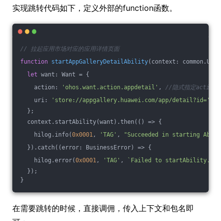
实现跳转代码如下，定义外部的function函数。
// 拉起应用市场对应的应用详情页面
function
startAppGalleryDetailAbility
(
context: common.UIAb
let
 want: Want = {
    action: 
'ohos.want.action.appdetail'
, 
//隐式指定action为o
    uri: 
'store://appgallery.huawei.com/app/detail?id='
 + 
  };
  context.startAbility(want).then(
()
 =>
 {
    hilog.info(
0x0001
, 
'TAG'
, 
"Succeeded in starting Abili
  }).catch(
(
error: BusinessError
) =>
 {
    hilog.error(
0x0001
, 
'TAG'
, 
`Failed to startAbility.Cod
  });
}
在需要跳转的时候，直接调佣，传入上下文和包名即