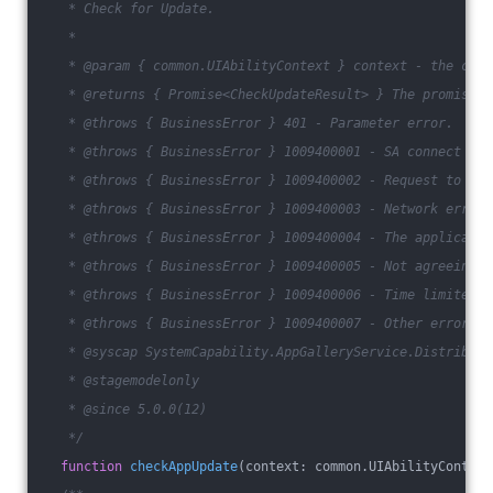
   * Check for Update.
   *
   * @param { common.UIAbilityContext } context - the cont
   * @returns { Promise<CheckUpdateResult> } The promise o
   * @throws { BusinessError } 401 - Parameter error.
   * @throws { BusinessError } 1009400001 - SA connect err
   * @throws { BusinessError } 1009400002 - Request to ser
   * @throws { BusinessError } 1009400003 - Network error.
   * @throws { BusinessError } 1009400004 - The applicatio
   * @throws { BusinessError } 1009400005 - Not agreeing t
   * @throws { BusinessError } 1009400006 - Time limited.
   * @throws { BusinessError } 1009400007 - Other error.
   * @syscap SystemCapability.AppGalleryService.Distributi
   * @stagemodelonly
   * @since 5.0.0(12)
   */
function
checkAppUpdate
(
context: common.UIAbilityContext