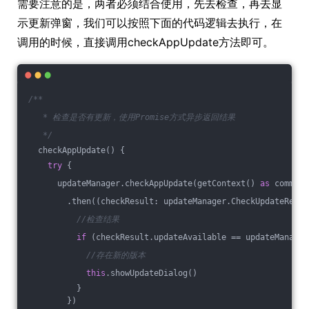
需要注意的是，两者必须结合使用，先去检查，再去显
示更新弹窗，我们可以按照下面的代码逻辑去执行，在
调用的时候，直接调用checkAppUpdate方法即可。
/**
   * 检查是否有更新，使用Promise方式异步返回结果
   */
  checkAppUpdate() {
try
 {
      updateManager.checkAppUpdate(getContext() 
as
 common.
        .then(
(
checkResult: updateManager.CheckUpdateResul
//检查结果
if
 (checkResult.updateAvailable == updateManager
//存在新的版本
this
.showUpdateDialog()
          }
        })