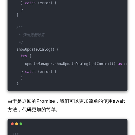
    } 
catch
 (error) {
    }
  }
/**
   * 弹出更新弹窗
   */
  showUpdateDialog() {
try
 {
      updateManager.showUpdateDialog(getContext() 
as
 commo
    } 
catch
 (error) {
    }
  }
由于是返回的Promise，我们可以更加简单的使用await
方法，代码更加的简单。
/**