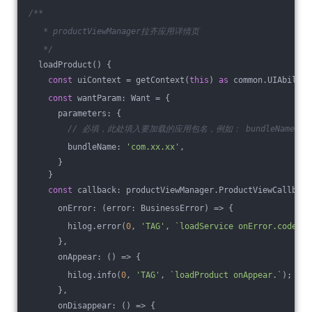
/**
   * productViewManager拉齐应用详情页
   */
  loadProduct() {
const
 uiContext = getContext(
this
) 
as
 common.UIAbility
const
 wantParam: Want = {
      parameters: {
// 必填，此处填入要加载的应用包名，例如： bundleName: 'com.
        bundleName: 
'com.xx.xx'
,
      }
    }
const
 callback: productViewManager.ProductViewCallback
      onError: 
(
error: BusinessError
) =>
 {
        hilog.error(
0
, 
'TAG'
, 
`loadService onError.code is
      },
      onAppear: 
()
 =>
 {
        hilog.info(
0
, 
'TAG'
, 
`loadProduct onAppear.`
);
      },
      onDisappear: 
()
 =>
 {