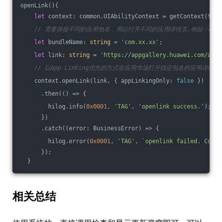
openLink(){
let
 context: common.UIAbilityContext = getContext(
this
// 需要拼接不同的应用包名，用以打开不同的应用详情页,例如：bundleName:
let
 bundleName: 
string
 = 
'com.xx.xx'
;
let
 link: 
string
 = 
'https://appgallery.huawei.com/app/
// 以App Linking优先的方式在应用市场打开指定包名的应用详情页
    context.openLink(link, { appLinkingOnly: 
false
 })
      .then(
()
 =>
 {
        hilog.info(
0x0001
, 
'TAG'
, 
'openlink success.'
);
      })
      .catch(
(
error: BusinessError
) =>
 {
        hilog.error(
0x0001
, 
'TAG'
, 
`openlink failed. Code:
      });
  }
相关总结