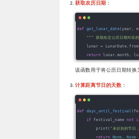
获取农历日期
：
def
get_lunar_date
(year, m
""" 获取给定公历日期对应的
    lunar = LunarDate.from
return
 lunar.month, lu
该函数用于将公历日期转换
计算距离节日的天数
：
def
days_until_festival
(fe
if
 festival_name 
not
i
        print(
"未识别的节日
return
None
, 
None