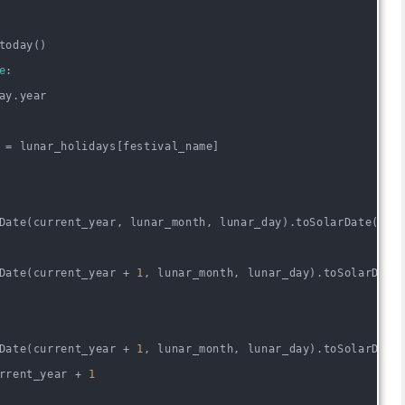
today()
e
:
ay.year
 = lunar_holidays[festival_name]
Date(current_year, lunar_month, lunar_day).toSolarDate()
Date(current_year + 
1
, lunar_month, lunar_day).toSolarDate
Date(current_year + 
1
, lunar_month, lunar_day).toSolarDate
rrent_year + 
1