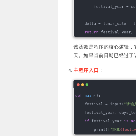
        festival_year = cu
    delta = lunar_date - t
return
 festival_year, 
该函数是程序的核心逻辑，
天。如果当前日期已经过了
主程序入口
：
def
main
()
:
    festival = input(
"请输
    festival_year, days_le
if
 festival_year 
is
no
        print(
f"距离
{festi