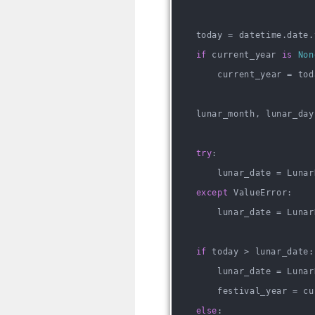
    today = datetime.date.
if
 current_year 
is
Non
        current_year = tod
    lunar_month, lunar_day
try
:
        lunar_date = Lunar
except
 ValueError:
        lunar_date = Lunar
if
 today > lunar_date:
        lunar_date = Lunar
        festival_year = cu
else
: