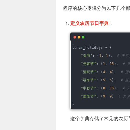
程序的核心逻辑分为以下几个
定义农历节日字典
：
lunar_holidays = {
"春节"
: (
1
, 
1
),  
# 正月
"元宵节"
: (
1
, 
15
),  
# 
"清明节"
: (
4
, 
4
),  
# 
"端午节"
: (
5
, 
5
),  
# 
"中秋节"
: (
8
, 
15
),  
# 
"重阳节"
: (
9
, 
9
)  
# 九
}
这个字典存储了常见的农历