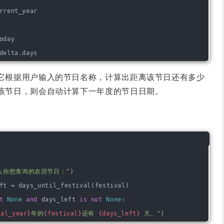
rrent_year
oday
delta.days
它根据用户输入的节日名称，计算出距离该节日还有多少
该节日，则会自动计算下一年度的节日日期。
入你想查询的农历节日："
)
ft = days_until_festival(festival)
t
None
and
 days_left 
is
not
None
:
val_year}
年的
{festival}
还有 
{days_left}
 天。"
)