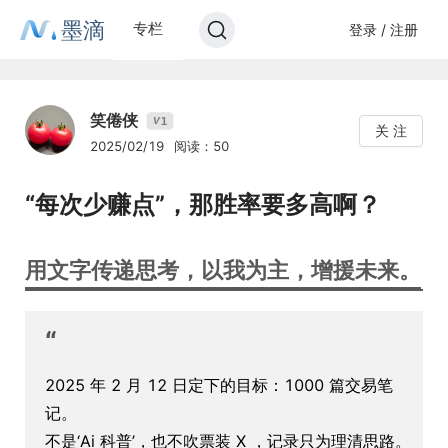
墨滴
专栏
登录 / 注册
笑倦侠
1
V
关 注
2025/02/19
阅读：50
“每次少赚点”，那胜率要多高啊？
用文字传递思考，以我为主，增援未来。
“
2025 年 2 月 12 日定下的目标：1000 篇交易笔
记。
不是‘Ai 科普’，也不吹票装 X ，记录只为理清思路。