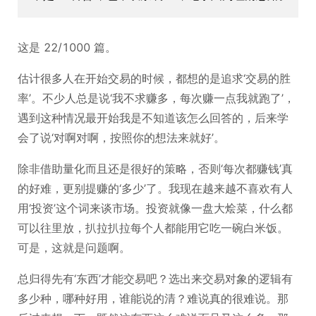
这是 22/1000 篇。
估计很多人在开始交易的时候，都想的是追求‘交易的胜
率’。不少人总是说‘我不求赚多，每次赚一点我就跑了’，
遇到这种情况最开始我是不知道该怎么回答的，后来学
会了说‘对啊对啊，按照你的想法来就好’。
除非借助量化而且还是很好的策略，否则‘每次都赚钱’真
的好难，更别提赚的‘多少’了。我现在越来越不喜欢有人
用‘投资’这个词来谈市场。投资就像一盘大烩菜，什么都
可以往里放，扒拉扒拉每个人都能用它吃一碗白米饭。
可是，这就是问题啊。
总归得先有‘东西’才能交易吧？选出来交易对象的逻辑有
多少种，哪种好用，谁能说的清？难说真的很难说。那