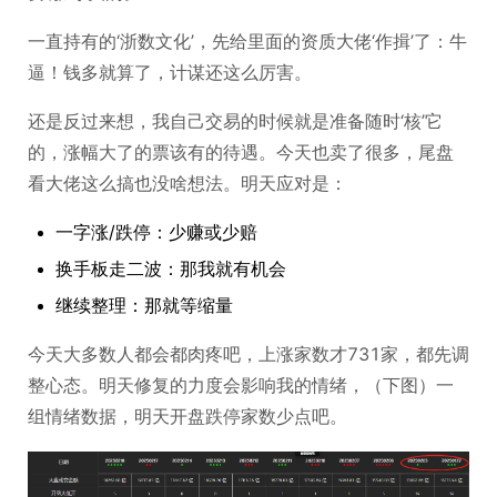
一直持有的‘浙数文化’，先给里面的资质大佬‘作揖’了：牛
逼！钱多就算了，计谋还这么厉害。
还是反过来想，我自己交易的时候就是准备随时‘核’它
的，涨幅大了的票该有的待遇。今天也卖了很多，尾盘
看大佬这么搞也没啥想法。明天应对是：
一字涨/跌停：少赚或少赔
换手板走二波：那我就有机会
继续整理：那就等缩量
今天大多数人都会都肉疼吧，上涨家数才731家，都先调
整心态。明天修复的力度会影响我的情绪，（下图）一
组情绪数据，明天开盘跌停家数少点吧。