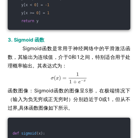
    y[x < 
0
] = 
-1
    y[x >= 
0
] = 
1
return
 y
3. Sigmoid 函数
Sigmoid函数是常用于神经网络中的平滑激活函
数，其输出为连续值，介于0和1之间，特别适合用于处
理概率输出。其表达式为：
函数图像：Sigmoid函数的图像呈S形，在极端情况下
（输入为负无穷或正无穷时）分别趋近于0或1，但从不
过界,具体函数图像如下所示。
def
sigmoid
(x)
: