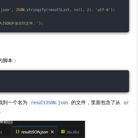
.json'
, 
JSON
.stringify(resultList, 
null
, 
2
), 
'utf-8'
);
为JSON并保存到文件。'
);
的脚本：
找到一个名为
的文件，里面包含了从
resultJSON.json
or
。