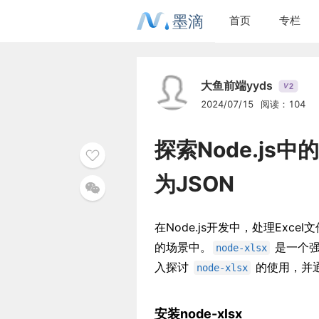
墨滴
首页
专栏
大鱼前端yyds
2
V
2024/07/15
阅读：104
探索Node.js中的
为JSON
在Node.js开发中，处理Ex
的场景中。
是一个强
node-xlsx
入探讨
的使用，并通
node-xlsx
安装node-xlsx