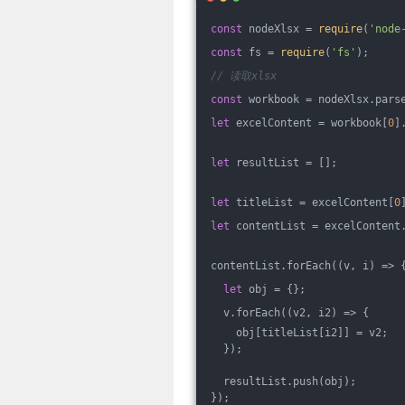
const
 nodeXlsx = 
require
(
'node
const
 fs = 
require
(
'fs'
);
// 读取xlsx
const
 workbook = nodeXlsx.pars
let
 excelContent = workbook[
0
]
let
 resultList = [];
let
 titleList = excelContent[
0
let
 contentList = excelContent
contentList.forEach(
(
v, i
) =>
 
let
 obj = {};
  v.forEach(
(
v2, i2
) =>
 {
    obj[titleList[i2]] = v2;
  });
  resultList.push(obj);
});