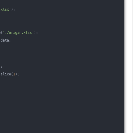
-xlsx'
);
e(
'./origin.xlsx'
);
.data;
];
.slice(
1
);
{