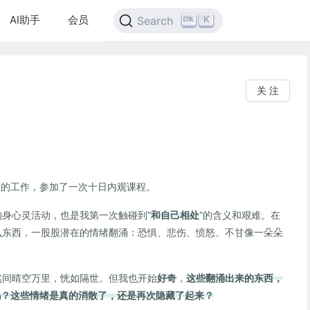
AI助手
会员
K
Search
关 注
经理的工作，参加了一次十日内观课程。
身心灵活动，也是我第一次触碰到“
和自己相处
”的含义和艰难。在
么东西，一股股潜在的情绪翻涌：恐惧、悲伤、愤怒、不甘像一朵朵
然间晴空万里，恍如隔世。但我也开始
好奇
，
这些翻涌出来的东西，
吗？这些情绪是真的消散了，还是再次隐藏了起来？