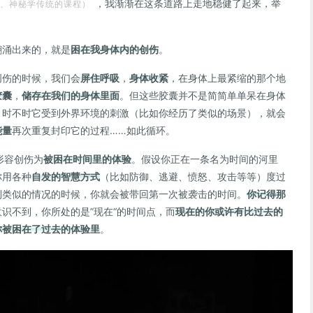
，我渐渐在这条道路上走地稳健了起来，举
、神秘学传统的课程）
翻涌出来的，就是
困在我身体内的创伤
。
创伤的时候，我们会
屏住呼吸
，
身体收紧
，在身体上最紧缩的那个地
胶囊
，
储存在我们的身体里面
。但这些胶囊并不是简简单单呆在身体
，时不时它受到外界环境的刺激（比如你经历了类似的场景），就会
能量
再次重复封印它的过程……如此循环。
形容创伤为
被困在时间里的体验
。假设你正在一条名为时间的河里
你用各种
自发的智慧方式
（比如防御、逃避、愤怒、攻击等等）度过
到类似的情况的时候，你就会被带回第一次被袭击的时间。
你记得那
意识不到，你所处的是”现在“的时间点，而
现在的你或许有比过去的
你被困在了过去的体验里
。