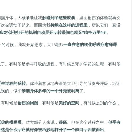
扫描身体，大概渐渐让我
触碰到了这些胶囊
，里面创伤的体验就再次
再次被调动了起来。而因为我
持续在这样的进程里
，所以它们一直没
应对创伤打开的机制自动展开，转眼间也就又“晴空万里”了
。
地上的时候，我就开始思索，大卫老师
一直在意的转化呼吸疗愈师课
吸了。有时候是参与呼吸的进程，有时候是守护学员的进程，有时候
诞生过程的反转
。你带着意识地去跟随大卫引导的节奏去呼吸，渐渐
飘飘的，似乎
禁锢身体多年的一个外壳被剥离
了。
，有时候是
创伤的回溯
，有时候是
美好的空间
，有时候是别的什么，
压你的横膈膜
。对大部分人来说，
很痛
。但在这个过程之中，
似乎有
应这是什么，它就好像被巧妙地打开了一个缺口，四散而出
。