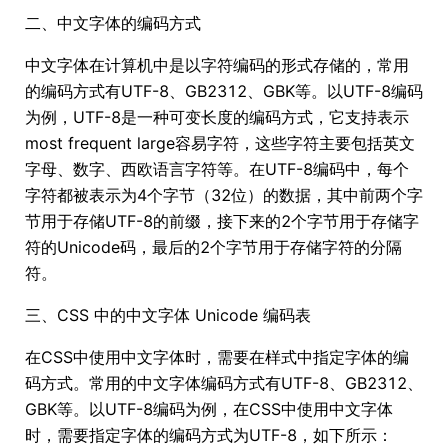
二、中文字体的编码方式
中文字体在计算机中是以字符编码的形式存储的，常用
的编码方式有UTF-8、GB2312、GBK等。以UTF-8编码
为例，UTF-8是一种可变长度的编码方式，它支持表示
most frequent large容易字符，这些字符主要包括英文
字母、数字、西欧语言字符等。在UTF-8编码中，每个
字符都被表示为4个字节（32位）的数据，其中前两个字
节用于存储UTF-8的前缀，接下来的2个字节用于存储字
符的Unicode码，最后的2个字节用于存储字符的分隔
符。
三、CSS 中的中文字体 Unicode 编码表
在CSS中使用中文字体时，需要在样式中指定字体的编
码方式。常用的中文字体编码方式有UTF-8、GB2312、
GBK等。以UTF-8编码为例，在CSS中使用中文字体
时，需要指定字体的编码方式为UTF-8，如下所示：