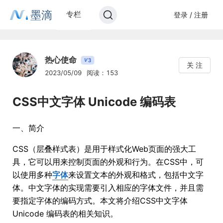
墨滴
专栏
登录 / 注册
热心使命
3
V
关 注
2023/05/09
阅读：153
CSS中文字体 Unicode 编码表
一、简介
CSS（层叠样式表）是用于样式化Web页面的强大工
具，它可以用来控制页面的外观和行为。在CSS中，可
以使用多种
字体
来设置文本的外观和格式，包括中文字
体。中文字体的实现需要引入相应的字体文件，并且需
要指定字体的编码方式。本文将介绍CSS中文字体
Unicode 编码表的相关知识。