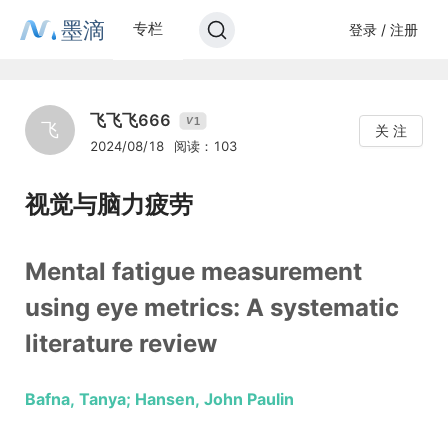
墨滴
专栏
登录 / 注册
飞飞飞666
1
V
飞
关 注
2024/08/18
阅读：103
视觉与脑力疲劳
Mental fatigue measurement
using eye metrics: A systematic
literature review
Bafna, Tanya; Hansen, John Paulin